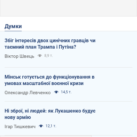
Думки
Збіг інтересів двох цинічних гравців чи
таємний план Трампа і Путіна?
Віктор Швець
8,9 т.
Мінськ готується до функціонування в
умовах масштабної воєнної кризи
Олександр Левченко
14,5 т.
Ні зброї, ні людей: як Лукашенко будує
нову армію
Ігар Тишкевич
12,1 т.