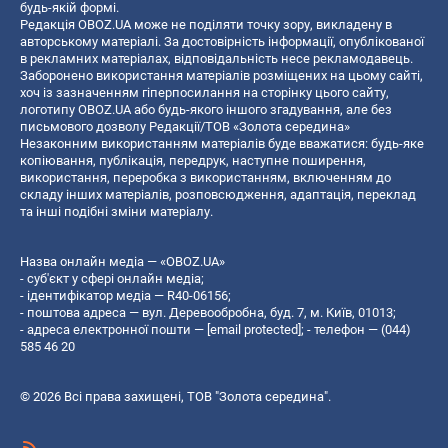
будь-якій формі.
Редакція OBOZ.UA може не поділяти точку зору, викладену в
авторському матеріалі. За достовірність інформації, опублікованої
в рекламних матеріалах, відповідальність несе рекламодавець.
Заборонено використання матеріалів розміщених на цьому сайті,
хоч із зазначенням гіперпосилання на сторінку цього сайту,
логотипу OBOZ.UA або будь-якого іншого згадування, але без
письмового дозволу Редакції/ТОВ «Золота середина»
Незаконним використанням матеріалів буде вважатися: будь-яке
копiювання, публiкацiя, передрук, наступне поширення,
використання, переробка з використанням, включенням до
складу інших матеріалів, розповсюдження, адаптація, переклад
та інші подібні зміни матеріалу.
Назва онлайн медіа — «OBOZ.UA»
- суб'єкт у сфері онлайн медіа;
- ідентифікатор медіа — R40-06156;
- поштова адреса — вул. Деревообробна, буд. 7, м. Київ, 01013;
- адреса електронної пошти —
[email protected]
; - телефон — (044)
585 46 20
© 2026 Всі права захищені, ТОВ "Золота середина".