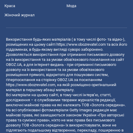
Краса
Мода
Жіночий журнал
Використання будь-яких матеріалів ( в тому числі фото- та відео-),
розміщених на цьому сайті
https://www.obozrevatel.com
та всіх його
піддоменах, в будь-якому вигляді суворо заборонено.
Дозволяється використання при отриманні письмового дозволу
на їх використання та за умови обов'язкового посилання на сайт
OBOZ.UA, а для інтернет-видань - при отриманні письмового
дозволу на їх використання та за умови обов'язкового
розміщення прямого, відкритого для пошукових систем,
гіперпосилання на сторінку OBOZ.UA за посиланням
https://www.obozrevatel.com
, на якій розміщено оригінальний
матеріал в першому абзаці матеріалу.
Всі матеріали на цьому сайті, в тому числі інтерв’ю, статті,
дослідження – є службовими творами журналістів редакції,
виключні майнові права на які належать ТОВ «Золота середина».
На всі опубліковані фотоматеріали Getty Images редакція має
майнові права, які захищаються законом України «Про авторські
права та суміжні права», ніхто не має права без письмового
дозволу ТОВ «Золота середина» їх використовувати, вони не
підлягають подальшому відтворенню, перекладу, поширенню в