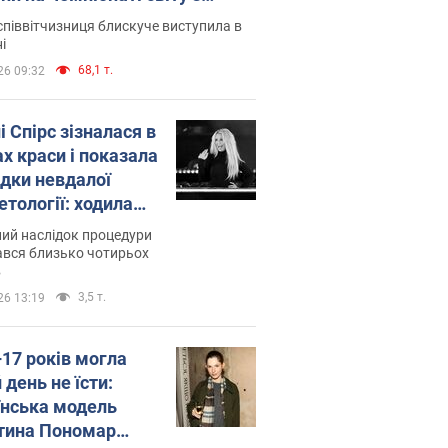
ї атлетики U20. Відео
піввітчизниця блискуче виступила в
і
68,1 т.
26 09:32
і Спірс зізналася в
х краси і показала
ідки невдалої
етології: ходила
майже місяць
ий наслідок процедури
ався близько чотирьох
в
3,5 т.
26 13:19
–17 років могла
 день не їсти:
їнська модель
тина Пономар