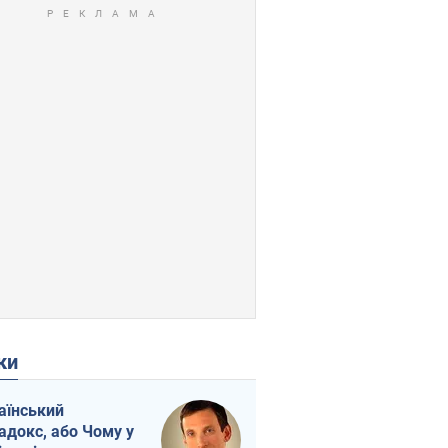
ки
аїнський
адокс, або Чому у