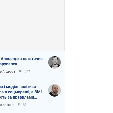
 Анкоріджа остаточно
арувався
5,9 т.
ор Андрусів
на і медіа: політика
ла в соцмережі, а ЗМІ
ють за правилами
б
3,1 т.
о Казарін