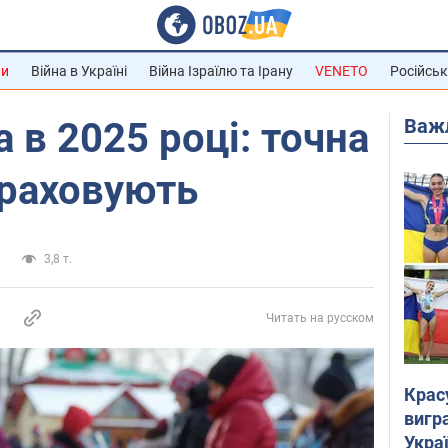
ни
Війна в Україні
Війна Ізраїлю та Ірану
VENETO
Російськ
Важ
 в 2025 році: точна
вираховують
и
3,8 т.
Читать на русском
Крас
вигр
Украї