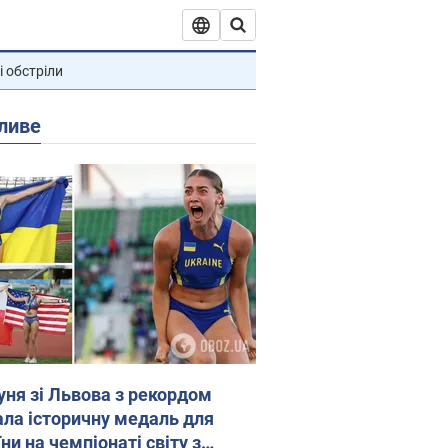
і обстріли
ливе
уня зі Львова з рекордом
ала історичну медаль для
ни на чемпіонаті світу з