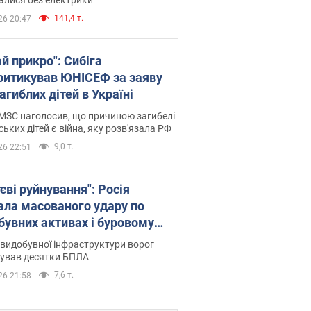
141,4 т.
26 20:47
й прикро": Сибіга
ритикував ЮНІСЕФ за заяву
агиблих дітей в Україні
МЗС наголосив, що причиною загибелі
ських дітей є війна, яку розв'язала РФ
9,0 т.
26 22:51
єві руйнування": Росія
ала масованого удару по
бувних активах і буровому
анчику "Укрнафти"
видобувної інфраструктури ворог
сував десятки БПЛА
7,6 т.
26 21:58