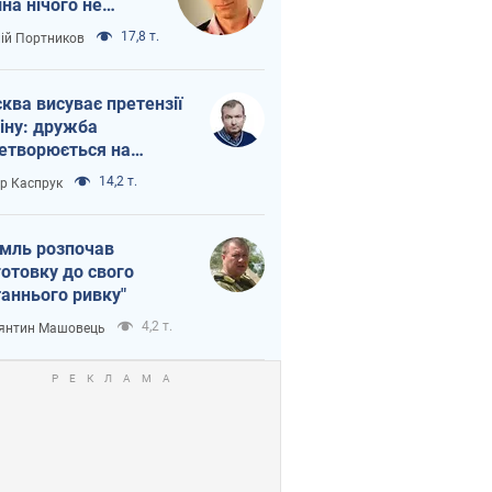
іна нічого не
шло з Україною
17,8 т.
лій Портников
ква висуває претензії
іну: дружба
етворюється на
ежність Росії від
14,2 т.
ор Каспрук
таю
мль розпочав
готовку до свого
таннього ривку"
4,2 т.
янтин Машовець