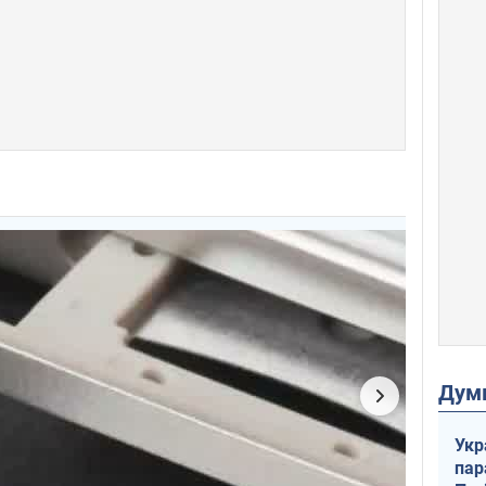
Дум
Укр
пар