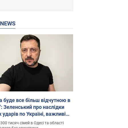
P NEWS
а буде все більш відчутною в
": Зеленський про наслідки
 ударів по Україні, важливі
 й атаки по об'єктах ворога.
300 тисяч сімей в Одесі та області
о
алися без електрики