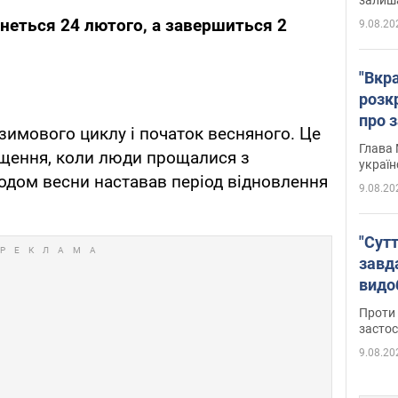
неться 24 лютого, а завершиться 2
9.08.20
"Вкра
розк
про з
зимового циклу і початок весняного. Це
Глава 
щення, коли люди прощалися з
україн
одом весни наставав період відновлення
9.08.20
"Сутт
завд
видо
майд
Проти 
засто
9.08.20