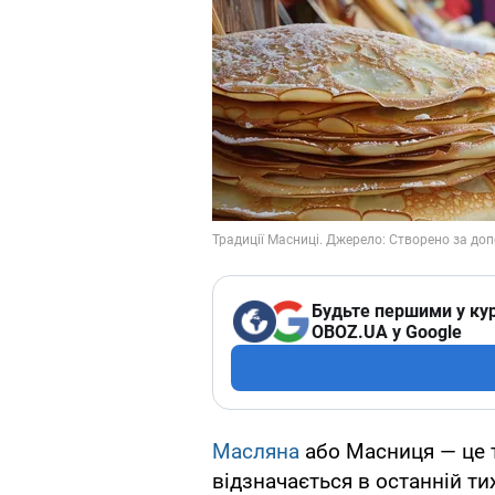
Будьте першими у кур
OBOZ.UA у Google
Масляна
або Масниця — це т
відзначається в останній т