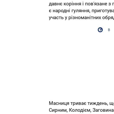
давнє коріння і пов'язане 
є народні гуляння, приготув
участь у різноманітних обря
В
Масниця триває тиждень, щ
Сирним, Колодієм, Заговина