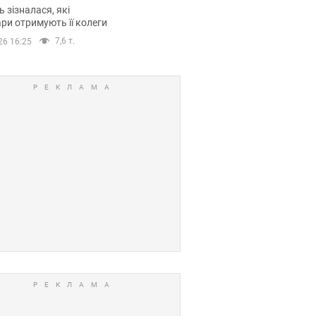
овіла про страшний
 зізналася, які
модельної кар’єри
ри отримують її колеги
7,6 т.
26 16:25