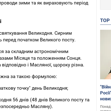
 проводи зими та як вираховують період
TO
і
 святкування Великодня. Сирним
 перед початком Великого посту.
ся за складним астрономічним
фазами Місяця та положенням Сонця.
 відповідно і Масляної, щороку різна.
ожна за такою формулою:
"Війн
чаткову точку" день Великодня;
Росії
нових
кодня 56 днів (48 днів Великого посту та
звіти
безпосередньо Масляну).
Понад 
Віде
залиш