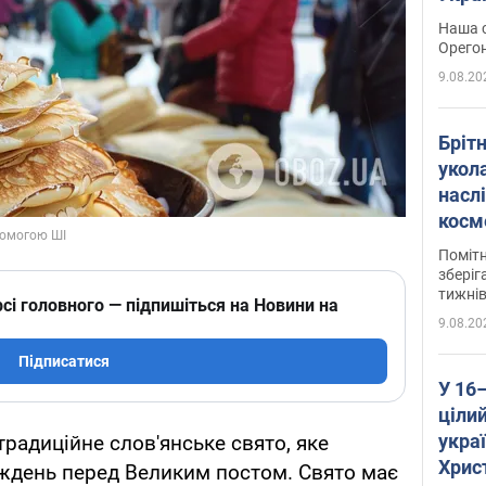
легко
Наша с
Орегон
9.08.20
Брітн
укола
насл
косм
так 
Помітн
зберіг
тижні
сі головного — підпишіться на Новини на
9.08.20
Підписатися
У 16
цілий
укра
радиційне слов'янське свято, яке
Хрис
иждень перед Великим постом. Свято має