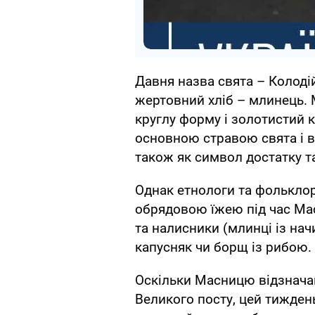
Давня назва свята – Колоді
жертовний хліб – млинець. 
круглу форму і золотистий к
основною стравою свята і ви
також як символ достатку т
Однак етнологи та фольклор
обрядовою їжею під час Ма
та налисники (млинці із нач
капусняк чи борщ із рибою.
Оскільки Масницю відзнача
Великого посту, цей тижден