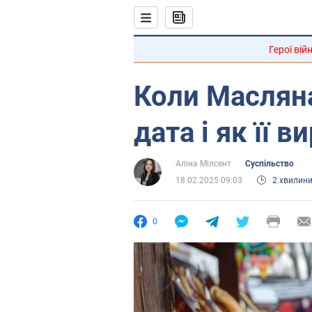
Герої вій
Коли Масляна
дата і як її 
Аліна Мілсент
Суспільство
18.02.2025 09:03
2 хвилин
0