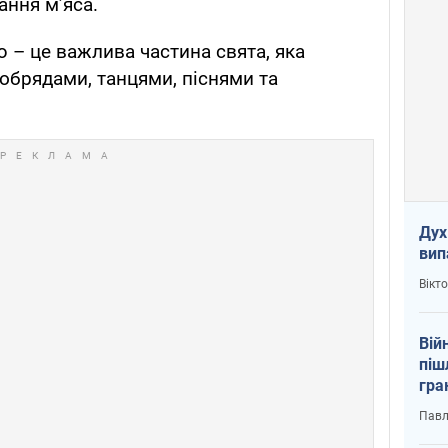
ання м’яса.
 – це важлива частина свята, яка
обрядами, танцями, піснями та
Дух
вип
Вікт
Вій
піш
гра
юту
Павл