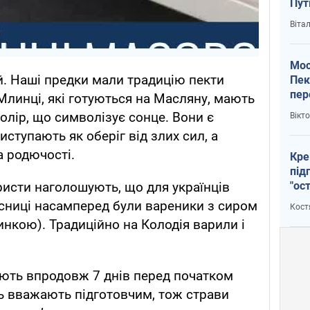
Пут
вий
Віта
Мос
й. Наші предки мали традицію пекти
Пек
пер
Млинці, які готуються на Масляну, мають
зал
олір, що символізує сонце. Вони є
Вікт
Ки
ступають як оберіг від злих сил, а
а родючості.
Кре
під
"ос
исти наголошують, що для українців
сниці насамперед були вареники з сиром
Кост
инкою). Традиційно на Колодія варили і
ють впродовж 7 днів перед початком
ь вважають підготовчим, тож страви