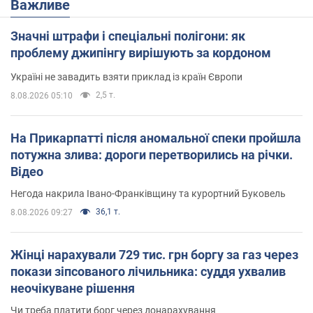
Важливе
Значні штрафи і спеціальні полігони: як
проблему джипінгу вирішують за кордоном
Україні не завадить взяти приклад із країн Європи
2,5 т.
8.08.2026 05:10
На Прикарпатті після аномальної спеки пройшла
потужна злива: дороги перетворились на річки.
Відео
Негода накрила Івано-Франківщину та курортний Буковель
36,1 т.
8.08.2026 09:27
Жінці нарахували 729 тис. грн боргу за газ через
покази зіпсованого лічильника: суддя ухвалив
неочікуване рішення
Чи треба платити борг через донарахування