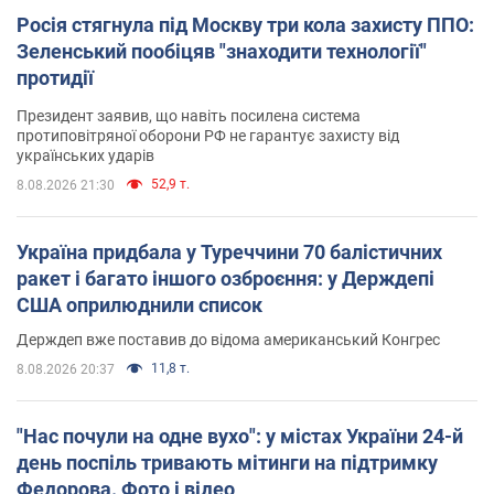
Росія стягнула під Москву три кола захисту ППО:
Зеленський пообіцяв "знаходити технології"
протидії
Президент заявив, що навіть посилена система
протиповітряної оборони РФ не гарантує захисту від
українських ударів
52,9 т.
8.08.2026 21:30
Україна придбала у Туреччини 70 балістичних
ракет і багато іншого озброєння: у Держдепі
США оприлюднили список
Держдеп вже поставив до відома американський Конгрес
11,8 т.
8.08.2026 20:37
"Нас почули на одне вухо": у містах України 24-й
день поспіль тривають мітинги на підтримку
Федорова. Фото і відео