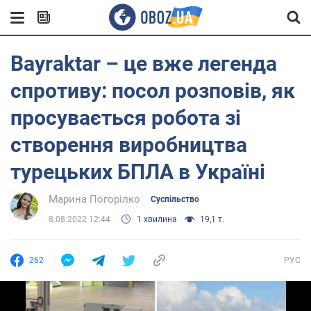
Bayraktar – це вже легенда
спротиву: посол розповів, як
просувається робота зі
створення виробництва
турецьких БПЛА в Україні
Марина Погорілко
Суспільство
8.08.2022 12:44
1 хвилина
19,1 т.
262
РУС