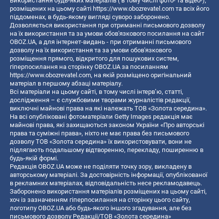
Використання будь-яких матеріалів ( в тому числі фото- та відео-),
розміщених на цьому сайті
https://www.obozrevatel.com
та всіх його
піддоменах, в будь-якому вигляді суворо заборонено.
Дозволяється використання при отриманні письмового дозволу
на їх використання та за умови обов'язкового посилання на сайт
OBOZ.UA, а для інтернет-видань - при отриманні письмового
дозволу на їх використання та за умови обов'язкового
розміщення прямого, відкритого для пошукових систем,
гіперпосилання на сторінку OBOZ.UA за посиланням
https://www.obozrevatel.com
, на якій розміщено оригінальний
матеріал в першому абзаці матеріалу.
Всі матеріали на цьому сайті, в тому числі інтерв’ю, статті,
дослідження – є службовими творами журналістів редакції,
виключні майнові права на які належать ТОВ «Золота середина».
На всі опубліковані фотоматеріали Getty Images редакція має
майнові права, які захищаються законом України «Про авторські
права та суміжні права», ніхто не має права без письмового
дозволу ТОВ «Золота середина» їх використовувати, вони не
підлягають подальшому відтворенню, перекладу, поширенню в
будь-якій формі.
Редакція OBOZ.UA може не поділяти точку зору, викладену в
авторському матеріалі. За достовірність інформації, опублікованої
в рекламних матеріалах, відповідальність несе рекламодавець.
Заборонено використання матеріалів розміщених на цьому сайті,
хоч із зазначенням гіперпосилання на сторінку цього сайту,
логотипу OBOZ.UA або будь-якого іншого згадування, але без
письмового дозволу Редакції/ТОВ «Золота середина»