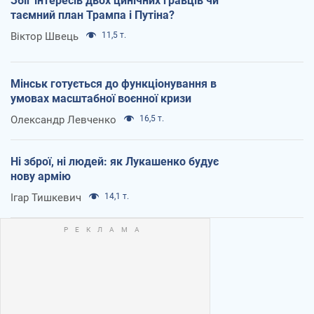
Збіг інтересів двох цинічних гравців чи
таємний план Трампа і Путіна?
Віктор Швець
11,5 т.
Мінськ готується до функціонування в
умовах масштабної воєнної кризи
Олександр Левченко
16,5 т.
Ні зброї, ні людей: як Лукашенко будує
нову армію
Ігар Тишкевич
14,1 т.