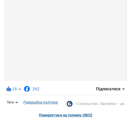
28
262
Підписатися
Теги
Редакційна політика
Суспільство
Bayraktar – це...
Повернутися на головну OBOZ