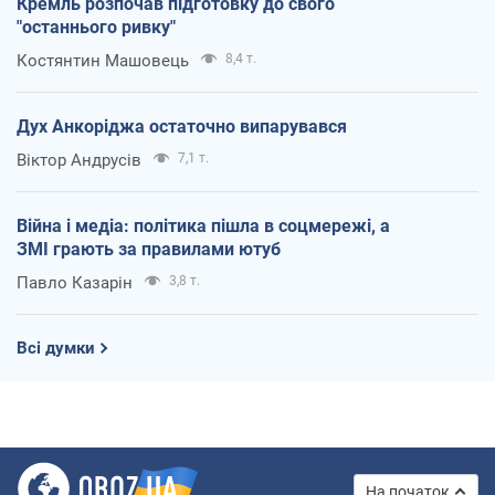
Кремль розпочав підготовку до свого
"останнього ривку"
Костянтин Машовець
8,4 т.
Дух Анкоріджа остаточно випарувався
Віктор Андрусів
7,1 т.
Війна і медіа: політика пішла в соцмережі, а
ЗМІ грають за правилами ютуб
Павло Казарін
3,8 т.
Всі думки
На початок