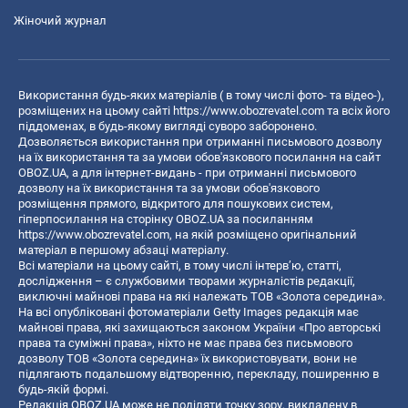
Жіночий журнал
Використання будь-яких матеріалів ( в тому числі фото- та відео-),
розміщених на цьому сайті
https://www.obozrevatel.com
та всіх його
піддоменах, в будь-якому вигляді суворо заборонено.
Дозволяється використання при отриманні письмового дозволу
на їх використання та за умови обов'язкового посилання на сайт
OBOZ.UA, а для інтернет-видань - при отриманні письмового
дозволу на їх використання та за умови обов'язкового
розміщення прямого, відкритого для пошукових систем,
гіперпосилання на сторінку OBOZ.UA за посиланням
https://www.obozrevatel.com
, на якій розміщено оригінальний
матеріал в першому абзаці матеріалу.
Всі матеріали на цьому сайті, в тому числі інтерв’ю, статті,
дослідження – є службовими творами журналістів редакції,
виключні майнові права на які належать ТОВ «Золота середина».
На всі опубліковані фотоматеріали Getty Images редакція має
майнові права, які захищаються законом України «Про авторські
права та суміжні права», ніхто не має права без письмового
дозволу ТОВ «Золота середина» їх використовувати, вони не
підлягають подальшому відтворенню, перекладу, поширенню в
будь-якій формі.
Редакція OBOZ.UA може не поділяти точку зору, викладену в