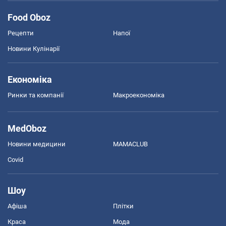
Food Oboz
Рецепти
Напої
Новини Кулінарії
Економіка
Ринки та компанії
Макроекономіка
MedOboz
Новини медицини
MAMACLUB
Covid
Шоу
Афіша
Плітки
Краса
Мода