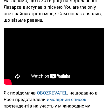
Нагадаємо, що в 2016 році на Євробаченні
Лазарєв виступав з піснею You are the only
one і зайняв третє місце. Сам співак заявляв,
що візьме реванш.
Як повідомляв
OBOZREVATEL
, нещодавно в
Росії представляли
ймовірний список
претендентів на участь у міжнародному