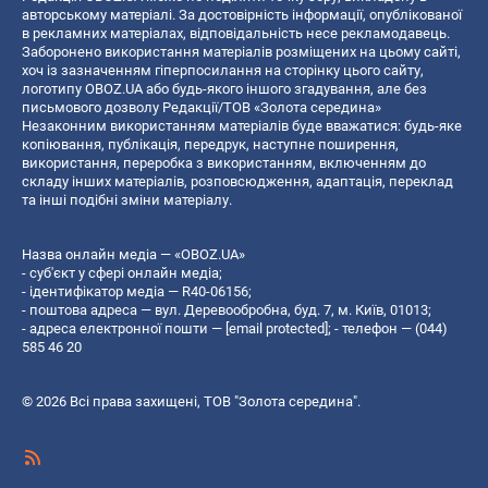
авторському матеріалі. За достовірність інформації, опублікованої
в рекламних матеріалах, відповідальність несе рекламодавець.
Заборонено використання матеріалів розміщених на цьому сайті,
хоч із зазначенням гіперпосилання на сторінку цього сайту,
логотипу OBOZ.UA або будь-якого іншого згадування, але без
письмового дозволу Редакції/ТОВ «Золота середина»
Незаконним використанням матеріалів буде вважатися: будь-яке
копiювання, публiкацiя, передрук, наступне поширення,
використання, переробка з використанням, включенням до
складу інших матеріалів, розповсюдження, адаптація, переклад
та інші подібні зміни матеріалу.
Назва онлайн медіа — «OBOZ.UA»
- суб'єкт у сфері онлайн медіа;
- ідентифікатор медіа — R40-06156;
- поштова адреса — вул. Деревообробна, буд. 7, м. Київ, 01013;
- адреса електронної пошти —
[email protected]
; - телефон — (044)
585 46 20
© 2026 Всі права захищені, ТОВ "Золота середина".