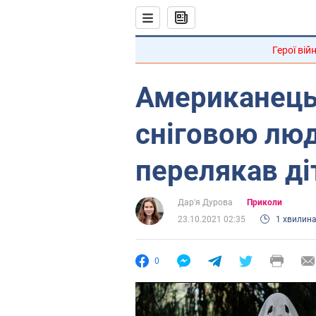
Герої вій
Американець
сніговою люд
перелякав ді
Дар'я Дурова
Приколи
23.10.2021 02:35
1 хвилин
0