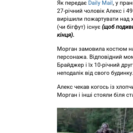
Як передає
Daily Mail
, у пра
27-річний чоловік Алекс і 4
вирішили пожартувати над хл
(чи бігфут) існує
(щоб подиви
кінця).
Морган замовила костюм на 
персонажа. Відповідний мом
Брайджер і їх 10-річний дру
неподалік від свого будинку
Алекс чекав когось із хлопчи
Морган і інші стояли біля с