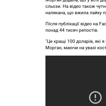
сльози. На відео також чутн
налякана, що вжила лайку п
Після публікації відео на F
понад 44 тисяч репостів.
"Це кращі 100 доларів, які я
Морган, маючи на увазі кост