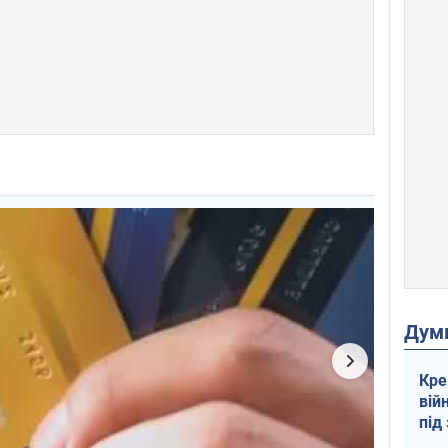
Дум
Кре
вій
під
кри