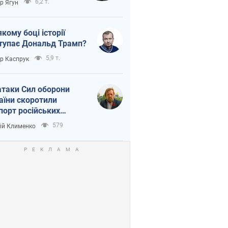
6,2 т.
ор Ягун
якому боці історії
тупає Дональд Трамп?
5,9 т.
ор Каспрук
атаки Сил оборони
аїни скоротили
порт російських
топродуктів
579
ій Клименко