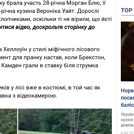
нку брала участь 28-річна Морган Блю, її
TO
9-річна кузина Вероніка Уайт. Дорослі
опчиками, оскільки ті не вірили, що йєті
тися відео, доскрольте сторінку до
Хеллоуїн у стилі міфічного лісового
ент для пранку настав, коли Брекстон,
г Камден грали в ставку біля струмка
.
ків у лісі вже в костюмі, в той час як
Норв
тавка з відеокамерою.
поси
балі
дета
Україн
кроки 
домовл
партн
6.08.20