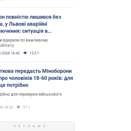
он повністю лишився без
а, у Львові аварійні
лючення: ситуація в
госистемі 6 серпня
ни вдарили по важливому
об'єкту
12,3 т.
8.2026 16:42
ткова передасть Міноборони
про чоловіків 18-60 років: для
 це потрібно
рібно для перевірки військового
3,1 т.
26 18:42