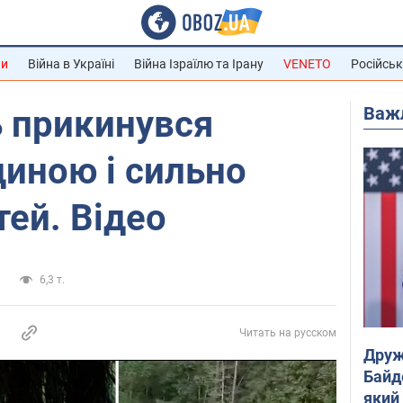
ни
Війна в Україні
Війна Ізраїлю та Ірану
VENETO
Російськ
Важ
 прикинувся
иною і сильно
тей. Відео
а
6,3 т.
Читать на русском
Друж
Байд
який