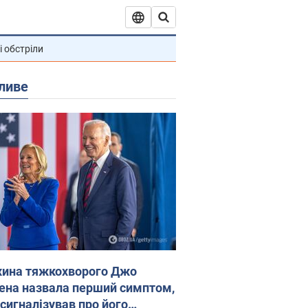
і обстріли
ливе
ина тяжкохворого Джо
ена назвала перший симптом,
 сигналізував про його