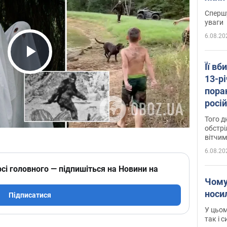
"агр
Спершу
уваги
6.08.20
Play Video
Її вб
13-рі
пора
росій
Сумщ
Того д
обстрі
вітчим
6.08.20
сі головного — підпишіться на Новини на
Чому
носи
Підписатися
У цьом
так і 