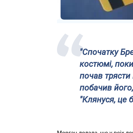
"Спочатку Бр
костюмі, поки
почав трясти 
побачив його,
"Клянуся, це б
Морган додала, що у всіх до