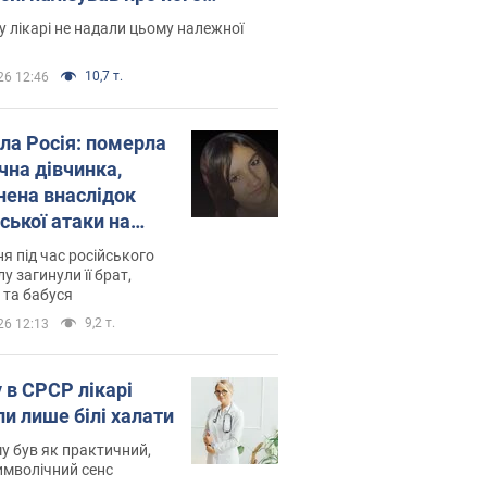
есивний" рак
 лікарі не надали цьому належної
10,7 т.
26 12:46
ила Росія: померла
чна дівчинка,
нена внаслідок
ської атаки на
ину. Фото
ня під час російського
лу загинули її брат,
 та бабуся
9,2 т.
26 12:13
 в СРСР лікарі
ли лише білі халати
у був як практичний,
символічний сенс