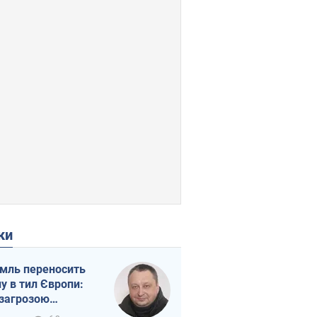
ки
мль переносить
ну в тил Європи:
 загрозою
тична логістика