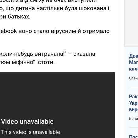
о, що дитина настільки була шокована і
ри батьках.
acebook воно стало вірусним й отримало
 коли-небудь витрачала!" – сказала
Два
юм міфічної істоти.
Маг
кал
Олек
Рак
Укр
вир
рак
Кири
Пос