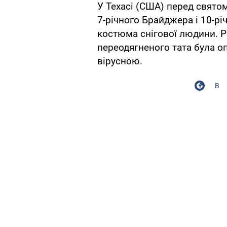
У Техасі (США) перед святом
7-річного Брайджера і 10-р
костюма снігової людини. Р
переодягненого тата була оп
вірусною.
В