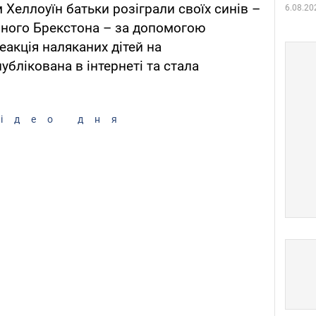
 Хеллоуїн батьки розіграли своїх синів –
6.08.20
ічного Брекстона – за допомогою
еакція наляканих дітей на
ублікована в інтернеті та стала
ідео дня