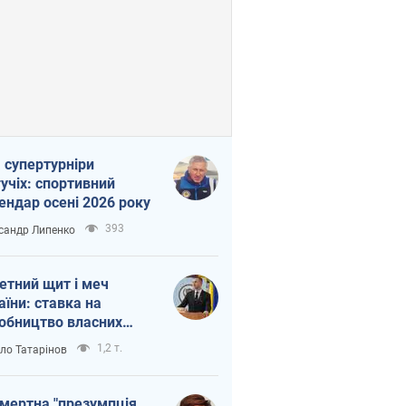
 супертурніри
учіх: спортивний
ендар осені 2026 року
393
сандр Липенко
етний щит і меч
аїни: ставка на
обництво власних
ет
1,2 т.
ло Татарінов
мертна "презумпція