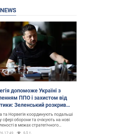
P NEWS
егія допоможе Україні з
ленням ППО і захистом від
стики: Зеленський розкрив
лі
а та Норвегія координують подальші
у сфері оборони та очікують на нові
еності в межах стратегічного
ерства
6,5 т.
26 17:49