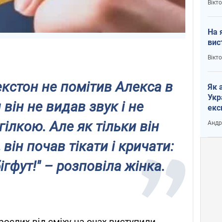
Вікт
На 
вис
Вікт
екстон не помітив Алекса в
Як 
Укр
 він не видав звук і не
екс
наф
гілкою. Але як тільки він
Андр
 він почав тікати і кричати:
ігфут!" – розповіла жінка.
рослих від сміху на очах виступили