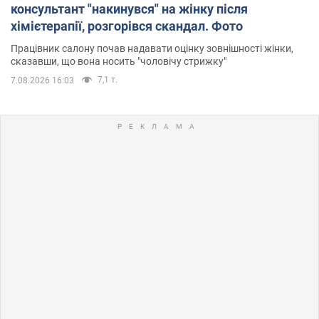
консультант "накинувся" на жінку після
хімієтерапії, розгорівся скандал. Фото
Працівник салону почав надавати оцінку зовнішності жінки,
сказавши, що вона носить "чоловічу стрижку"
7,1 т.
7.08.2026 16:03