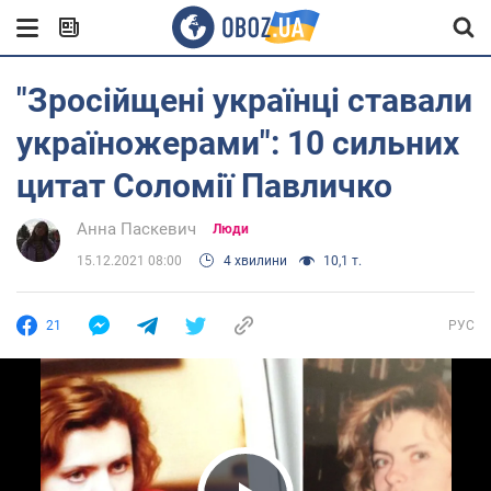
"Зросійщені українці ставали
україножерами": 10 сильних
цитат Соломії Павличко
Анна Паскевич
Люди
15.12.2021 08:00
4 хвилини
10,1 т.
21
РУС