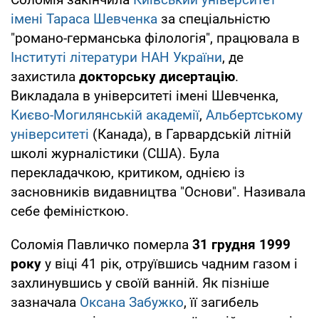
імені Тараса Шевченка
за спеціальністю
"романо-германська філологія", працювала в
Інституті літератури НАН України
, де
захистила
докторську дисертацію
.
Викладала в університеті імені Шевченка,
Києво-Могилянській академії
,
Альбертському
університеті
(Канада), в Гарвардській літній
школі журналістики (США). Була
перекладачкою, критиком, однією із
засновників видавництва "Основи". Називала
себе феміністкою.
Соломія Павличко померла
31 грудня 1999
року
у віці 41 рік, отруївшись чадним газом і
захлинувшись у своїй ванній. Як пізніше
зазначала
Оксана Забужко
, її загибель