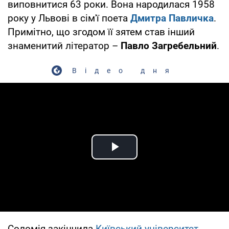
виповнитися 63 роки. Вона народилася 1958
року у Львові в сім'ї поета
Дмитра Павличка
.
Примітно, що згодом її зятем став інший
знаменитий літератор –
Павло Загребельний
.
Відео дня
Play Video
Соломія закінчила
Київський університет