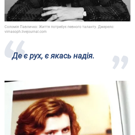
Де є рух, є якась надія.