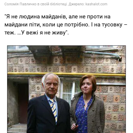
"Я не людина майданів, але не проти на
майдани піти, коли це потрібно. І на тусовку –
теж. …У вежі я не живу".