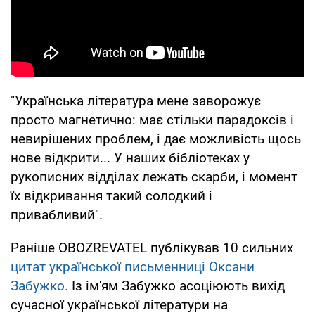
"Українська література мене заворожує
просто магнетично: має стільки парадоксів і
невирішених проблем, і дає можливість щось
нове відкрити... У наших бібліотеках у
рукописних відділах лежать скарби, і момент
їх відкривання такий солодкий і
привабливий".
Раніше OBOZREVATEL публікував 10 сильних
цитат української письменниці Оксани
Забужко.
Із ім'ям Забужко асоціюють вихід
сучасної української літератури на