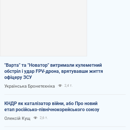
"Варта" та "Новатор" витримали кулеметний
обстріл і удар FPV-дрона, врятувавши життя
офіцеру ЗСУ
Українська Бронетехніка
2,4 т.
КНДР як каталізатор війни, або Про новий
етап російсько-північнокорейського союзу
Олексій Кущ
2,6 т.