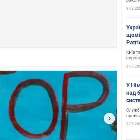
8.08.20
Укра
щомі
Patr
розк
Київ т
європ
8.08.20
У Ні
над 
систе
Служба
проль
8.08.20