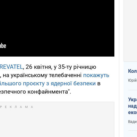
REVATEL
, 26 квітня, у 35-ту річницю
Кол
 на українському телебаченні
покажуть
Юрій
ільшого проєкту з ядерної безпеки
в
безпечного конфайнмента".
Укр
над
еко
сві
Вади