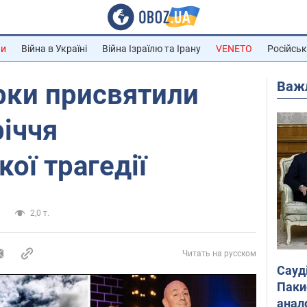
ни
Війна в Україні
Війна Ізраїлю та Ірану
VENETO
Російськ
Важ
ірки присвятили
річчя
ої трагедії
а
2,0 т.
Читать на русском
Сауд
Паки
анал