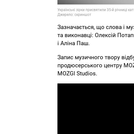
Зазначається, що слова і му
та виконавці: Олексій Пота
і Аліна Паш.
Запис музичного твору відбув
продюсерського центру MOZGI
MOZGI Studios.