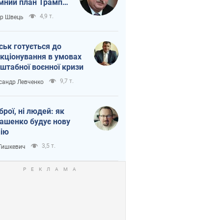
мний план Трампа
тіна?
4,9 т.
ор Швець
ськ готується до
кціонування в умовах
штабної воєнної кризи
9,7 т.
сандр Левченко
зброї, ні людей: як
ашенко будує нову
ію
3,5 т.
 Тишкевич