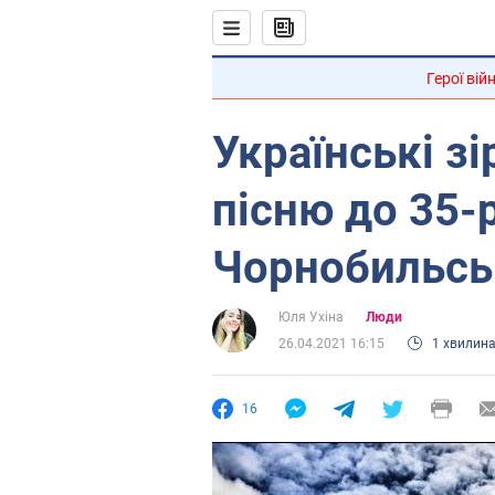
Герої вій
Українські з
пісню до 35-
Чорнобильськ
Юля Ухіна
Люди
26.04.2021 16:15
1 хвилин
16