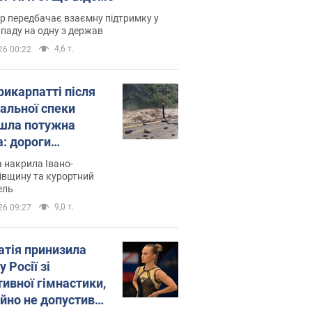
р передбачає взаємну підтримку у
ападу на одну з держав
4,6 т.
26 00:22
рикарпатті після
альної спеки
шла потужна
а: дороги
творились на
 накрила Івано-
. Відео
івщину та курортний
ель
9,0 т.
26 09:27
атія принизила
у Росії зі
тивної гімнастики,
ійно не допустивши