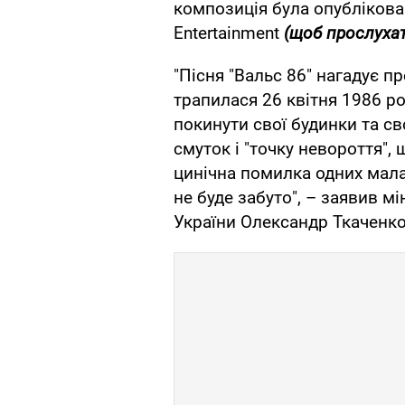
композиція була опубліков
Entertainment
(щоб прослухат
"Пісня "Вальс 86" нагадує пр
трапилася 26 квітня 1986 ро
покинути свої будинки та сво
смуток і "точку невороття",
цинічна помилка одних мала 
не буде забуто", – заявив м
України Олександр Ткаченко