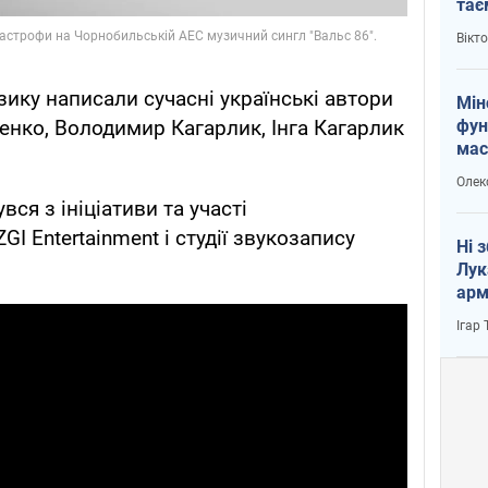
тає
і Пу
Вікт
зику написали сучасні українські автори
Мін
фун
пенко, Володимир Кагарлик, Інга Кагарлик
мас
Олек
ся з ініціативи та участі
 Entertainment і студії звукозапису
Ні 
Лук
арм
Ігар