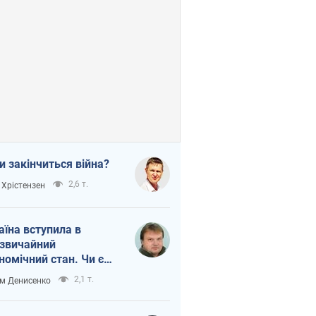
и закінчиться війна?
2,6 т.
 Хрістензен
аїна вступила в
звичайний
номічний стан. Чи є
тло вкінці тунелю?
2,1 т.
м Денисенко