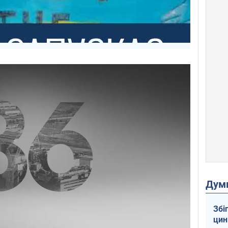
Дум
Збі
цин