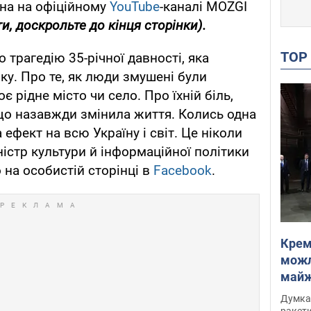
ана на офіційному
YouTube
-каналі MOZGI
и, доскрольте до кінця сторінки).
TO
о трагедію 35-річної давності, яка
ку. Про те, як люди змушені були
є рідне місто чи село. Про їхній біль,
 що назавжди змінила життя. Колись одна
ефект на всю Україну і світ. Це ніколи
іністр культури й інформаційної політики
 на особистій сторінці в
Facebook
.
Крем
можл
майже
Інте
Думка,
ракети