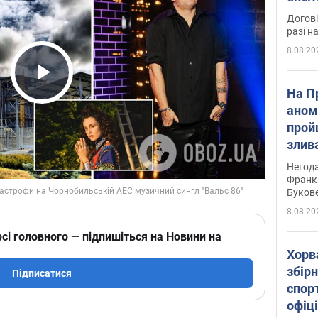
Догові
разі н
8.08.20
Play Video
На П
аном
прой
злив
пере
Негода
річки
Франк
Буков
8.08.20
сі головного — підпишіться на Новини на
Хорв
збірн
Підписатися
спор
офіц