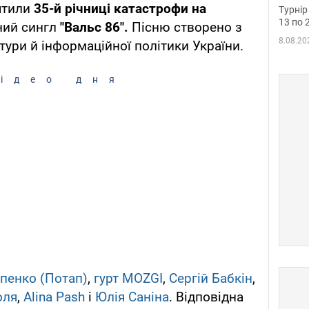
до ч
ятили
35-й річниці катастрофи на
Турнір
осно
13 по 
ий сингл
"Вальс 86".
Пісню створено з
8.08.20
ьтури й інформаційної політики України.
ідео дня
пенко (Потап)
,
гурт MOZGI
,
Сергій Бабкін
,
оля
,
Alina Pash
і
Юлія Саніна
. Відповідна