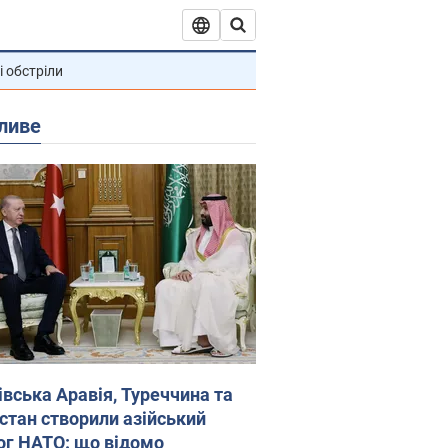
і обстріли
ливе
івська Аравія, Туреччина та
стан створили азійський
ог НАТО: що відомо