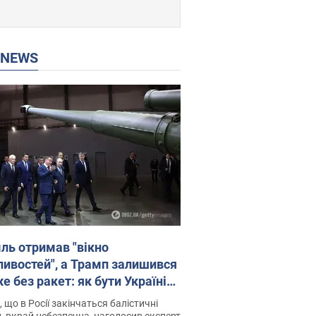
P NEWS
ль отримав "вікно
ивостей", а Трамп залишився
 без ракет: як бути Україні?
рв’ю з Мельником
 що в Росії закінчаться балістичні
, вкрай небезпечна, наголосив експерт