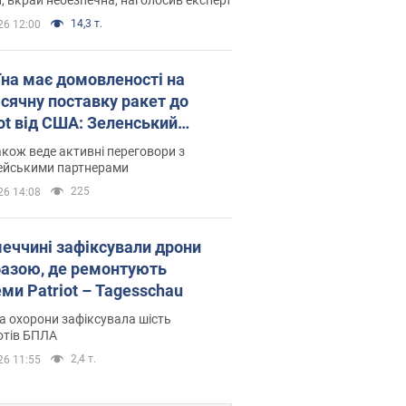
14,3 т.
26 12:00
їна має домовленості на
сячну поставку ракет до
iot від США: Зеленський
рив подробиці
акож веде активні переговори з
ейськими партнерами
225
26 14:08
меччині зафіксували дрони
базою, де ремонтують
ми Patriot – Tagesschau
 охорони зафіксувала шість
отів БПЛА
2,4 т.
26 11:55