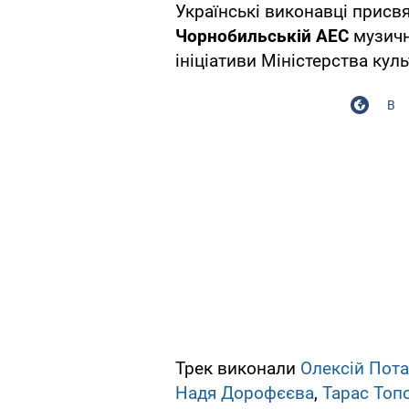
Українські виконавці присв
Чорнобильській АЕС
музичн
ініціативи Міністерства кул
В
Трек виконали
Олексій Пота
Надя Дорофєєва
,
Тарас Топ