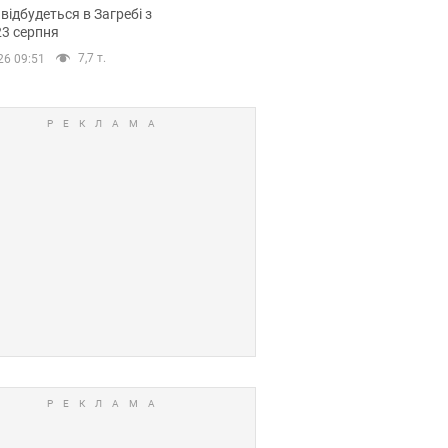
емпіонату Європи
 відбудеться в Загребі з
вних спортсменів
23 серпня
7,7 т.
26 09:51