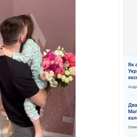
Як 
Укр
екс
наф
Андр
Два
Маг
кал
Олек