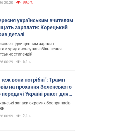
88,6 т.
26 20:20
вересня українським вчителям
ищать зарплати: Корецький
рив деталі
асно з підвищенням зарплат
гам уряд анонсував збільшення
тських стипендій
6,4 т.
26 00:29
 теж вони потрібні": Трамп
овів на прохання Зеленського
 передачі Україні ракет для
ot
анські запаси окремих боєприпасів
ені
2,4 т.
26 00:59