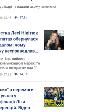
есивний" рак
 лікарі не надали цьому належної
17,8 т.
26 12:46
устка Лесі Нікітюк
рпатах обернулася
далом: чому
чу несправедливо
йтили
нитість вийшла на
комунікацію в мережі та
вила всі крапки над "і"
14,5 т.
26 17:32
амо" з перемоги
тувало у
фікації Ліги
еренцій. Відео