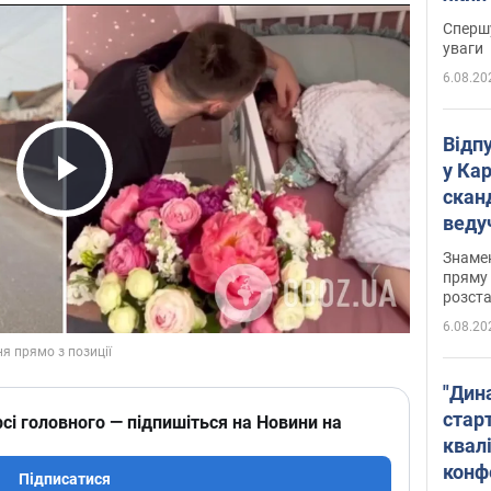
"агр
Спершу
уваги
6.08.20
Відп
у Ка
скан
Play Video
веду
захе
Знаме
пряму 
розста
6.08.20
"Дин
стар
сі головного — підпишіться на Новини на
квалі
конф
Підписатися