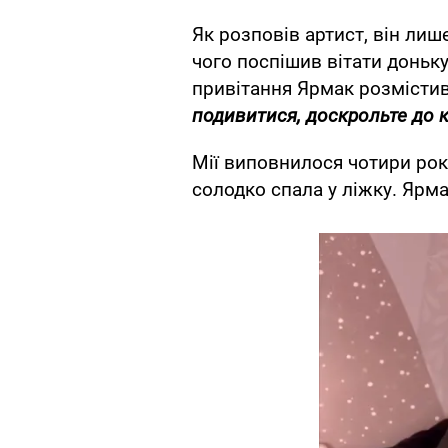
Як розповів артист, він лиш
чого поспішив вітати доньку
привітання Ярмак розмістив
подивитися, доскрольте до к
Мії виповнилося чотири рок
солодко спала у ліжку. Ярма