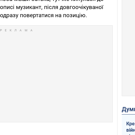
 описі музикант, після довгоочікуваної
 одразу повертатися на позицію.
Дум
Кре
вій