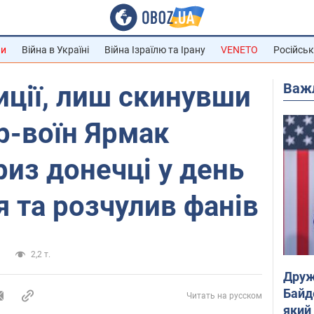
ни
Війна в Україні
Війна Ізраїлю та Ірану
VENETO
Російськ
Важ
иції, лиш скинувши
р-воїн Ярмак
из донечці у день
я та розчулив фанів
и
2,2 т.
Друж
Байд
Читать на русском
який