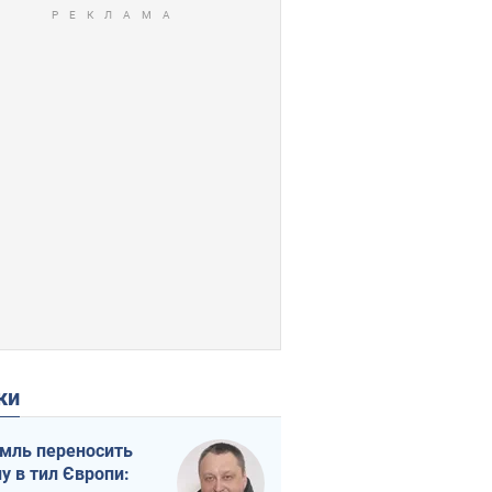
ки
мль переносить
ну в тил Європи: