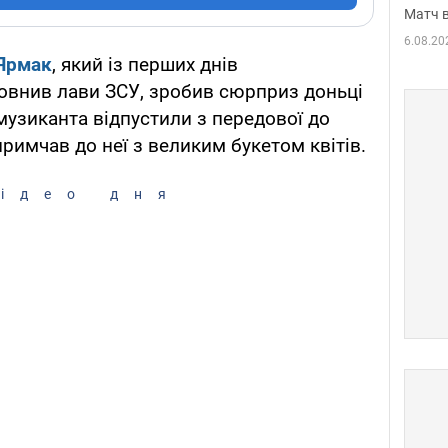
Матч в
6.08.20
Ярмак
, який із перших днів
овнив лави ЗСУ, зробив сюрприз доньці
-музиканта відпустили з передової до
 примчав до неї з великим букетом квітів.
ідео дня