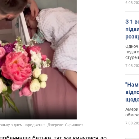
6.08.20
З 1 
підв
розк
Одноч
педаго
студен
7.08.20
"Нам
відп
щодо
Patri
Америк
обмеж
7.08.20
 побачивши батька, тут же кинулася до