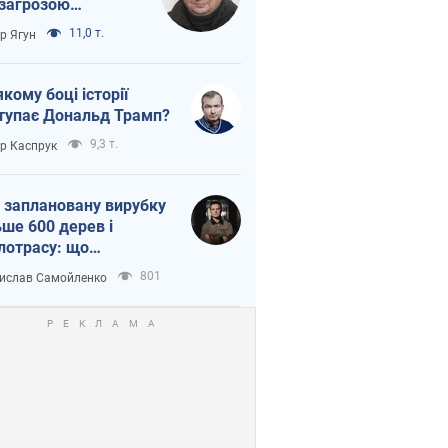
 загрозою
тична логістика
11,0 т.
ор Ягун
якому боці історії
тупає Дональд Трамп?
9,3 т.
ор Каспрук
 заплановану вирубку
ьше 600 дерев і
лотрасу: що
бувається на Теремках
801
ислав Самойленко
иєві