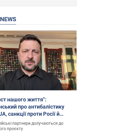
P NEWS
ист нашого життя":
нський про антибалістику
A, санкції проти Росії й
имку аграріїв. Відео
йські партнери долучаються до
ого проєкту