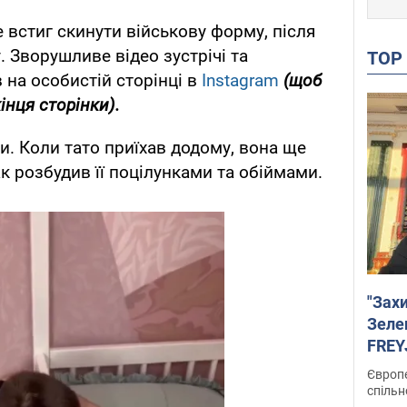
е встиг скинути військову форму, після
. Зворушливе відео зустрічі та
TO
 на особистій сторінці в
Instagram
(щоб
інця сторінки).
и. Коли тато приїхав додому, вона ще
к розбудив її поцілунками та обіймами.
"Зах
Зеле
FREYJ
підтр
Європе
спільн