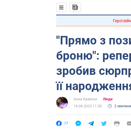
Герої вій
"Прямо з поз
броню": репе
зробив сюрпр
її народженн
Анна Кравчук
Люди
16.06.2023 11:28
2 хвилин
17