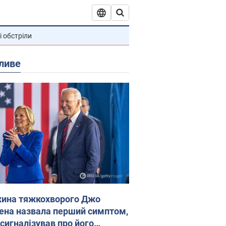
і обстріли
ливе
ина тяжкохворого Джо
ена назвала перший симптом,
 сигналізував про його