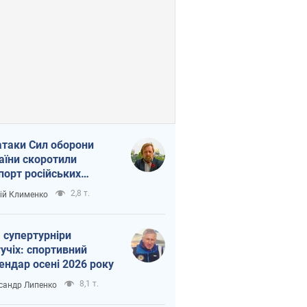
атаки Сил оборони
аїни скоротили
порт російських
топродуктів
2,8 т.
ій Клименко
 супертурніри
учіх: спортивний
ендар осені 2026 року
8,1 т.
сандр Липенко