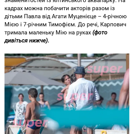
знаменитостей із ялтинського аквапарку. На
кадрах можна побачити акторів разом із
дітьми Павла від Агати Муценієце – 4-річною
Мією і 7-річним Тимофієм. До речі, Карпович
тримала маленьку Мію на руках
(фото
дивіться нижче).