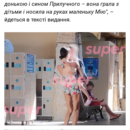
донькою і сином Прилучного – вона грала з
дітьми і носила на руках маленьку Мію",
–
йдеться в тексті видання.