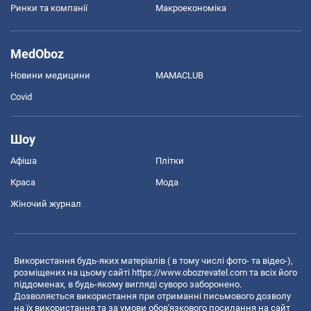
Ринки та компанії
Макроекономіка
MedOboz
Новини медицини
MAMACLUB
Covid
Шоу
Афіша
Плітки
Краса
Мода
Жіночий журнал
Використання будь-яких матеріалів ( в тому числі фото- та відео-),
розміщених на цьому сайті
https://www.obozrevatel.com
та всіх його
піддоменах, в будь-якому вигляді суворо заборонено.
Дозволяється використання при отриманні письмового дозволу
на їх використання та за умови обов'язкового посилання на сайт