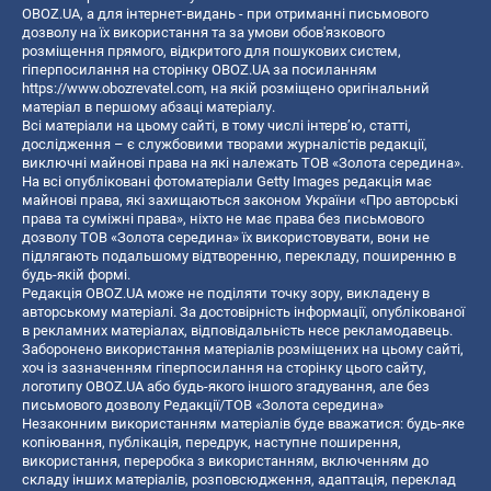
OBOZ.UA, а для інтернет-видань - при отриманні письмового
дозволу на їх використання та за умови обов'язкового
розміщення прямого, відкритого для пошукових систем,
гіперпосилання на сторінку OBOZ.UA за посиланням
https://www.obozrevatel.com
, на якій розміщено оригінальний
матеріал в першому абзаці матеріалу.
Всі матеріали на цьому сайті, в тому числі інтерв’ю, статті,
дослідження – є службовими творами журналістів редакції,
виключні майнові права на які належать ТОВ «Золота середина».
На всі опубліковані фотоматеріали Getty Images редакція має
майнові права, які захищаються законом України «Про авторські
права та суміжні права», ніхто не має права без письмового
дозволу ТОВ «Золота середина» їх використовувати, вони не
підлягають подальшому відтворенню, перекладу, поширенню в
будь-якій формі.
Редакція OBOZ.UA може не поділяти точку зору, викладену в
авторському матеріалі. За достовірність інформації, опублікованої
в рекламних матеріалах, відповідальність несе рекламодавець.
Заборонено використання матеріалів розміщених на цьому сайті,
хоч із зазначенням гіперпосилання на сторінку цього сайту,
логотипу OBOZ.UA або будь-якого іншого згадування, але без
письмового дозволу Редакції/ТОВ «Золота середина»
Незаконним використанням матеріалів буде вважатися: будь-яке
копiювання, публiкацiя, передрук, наступне поширення,
використання, переробка з використанням, включенням до
складу інших матеріалів, розповсюдження, адаптація, переклад