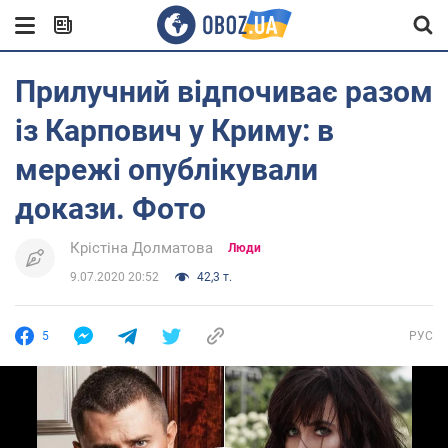
Прилучний відпочиває разом
із Карпович у Криму: в
мережі опублікували
докази. Фото
Крістіна Долматова
Люди
9.07.2020 20:52
42,3 т.
5
РУС