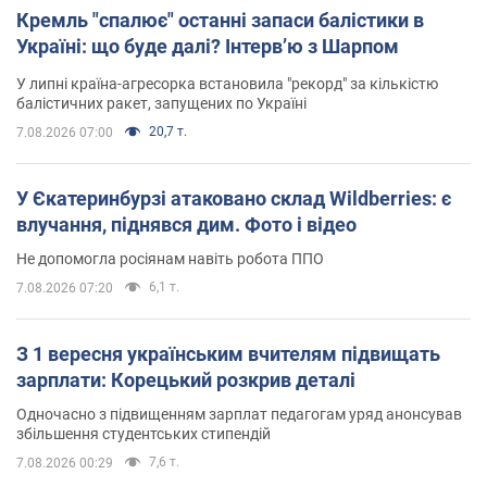
Кремль "спалює" останні запаси балістики в
Україні: що буде далі? Інтерв’ю з Шарпом
У липні країна-агресорка встановила "рекорд" за кількістю
балістичних ракет, запущених по Україні
20,7 т.
7.08.2026 07:00
У Єкатеринбурзі атаковано склад Wildberries: є
влучання, піднявся дим. Фото і відео
Не допомогла росіянам навіть робота ППО
6,1 т.
7.08.2026 07:20
З 1 вересня українським вчителям підвищать
зарплати: Корецький розкрив деталі
Одночасно з підвищенням зарплат педагогам уряд анонсував
збільшення студентських стипендій
7,6 т.
7.08.2026 00:29