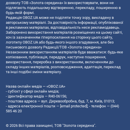
дозволу ТОВ «Золота середина» їх використовувати, вони не
підлягають подальшому відтворенню, перекладу, поширенню в
будь-якій формі.
Редакція OBOZ.UA може не поділяти точку зору, викладену в
авторському матеріалі. За достовірність інформації, опублікованої
в рекламних матеріалах, відповідальність несе рекламодавець.
Заборонено використання матеріалів розміщених на цьому сайті,
хоч із зазначенням гіперпосилання на сторінку цього сайту,
логотипу OBOZ.UA або будь-якого іншого згадування, але без
письмового дозволу Редакції/ТОВ «Золота середина»
Незаконним використанням матеріалів буде вважатися: будь-яке
копiювання, публiкацiя, передрук, наступне поширення,
використання, переробка з використанням, включенням до
складу інших матеріалів, розповсюдження, адаптація, переклад
та інші подібні зміни матеріалу.
Назва онлайн медіа — «OBOZ.UA»
- суб'єкт у сфері онлайн медіа;
- ідентифікатор медіа — R40-06156;
- поштова адреса — вул. Деревообробна, буд. 7, м. Київ, 01013;
- адреса електронної пошти —
[email protected]
; - телефон — (044)
585 46 20
© 2026 Всі права захищені, ТОВ "Золота середина".