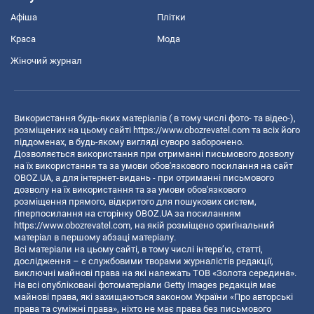
Афіша
Плітки
Краса
Мода
Жіночий журнал
Використання будь-яких матеріалів ( в тому числі фото- та відео-),
розміщених на цьому сайті
https://www.obozrevatel.com
та всіх його
піддоменах, в будь-якому вигляді суворо заборонено.
Дозволяється використання при отриманні письмового дозволу
на їх використання та за умови обов'язкового посилання на сайт
OBOZ.UA, а для інтернет-видань - при отриманні письмового
дозволу на їх використання та за умови обов'язкового
розміщення прямого, відкритого для пошукових систем,
гіперпосилання на сторінку OBOZ.UA за посиланням
https://www.obozrevatel.com
, на якій розміщено оригінальний
матеріал в першому абзаці матеріалу.
Всі матеріали на цьому сайті, в тому числі інтерв’ю, статті,
дослідження – є службовими творами журналістів редакції,
виключні майнові права на які належать ТОВ «Золота середина».
На всі опубліковані фотоматеріали Getty Images редакція має
майнові права, які захищаються законом України «Про авторські
права та суміжні права», ніхто не має права без письмового