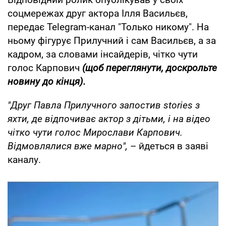
соцмережах друг актора Ілля Васильєв,
передає Telegram-канал "Только никому". На
ньому фігурує Прилучний і сам Васильєв, а за
кадром, за словами інсайдерів, чітко чути
голос Карпович
(щоб переглянути, доскрольте
новину до кінця).
"Друг Павла Прилучного запостив stories з
яхти, де відпочиває актор з дітьми, і на відео
чітко чути голос Мирослави Карпович.
Відмовлялися вже марно",
– йдеться в заяві
каналу.