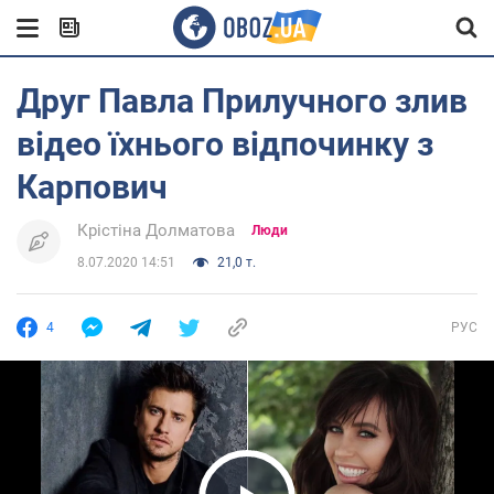
Друг Павла Прилучного злив
відео їхнього відпочинку з
Карпович
Крістіна Долматова
Люди
8.07.2020 14:51
21,0 т.
4
РУС