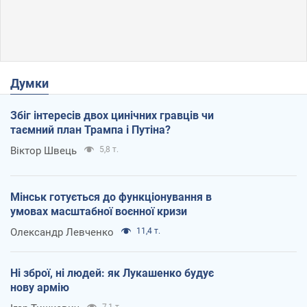
Думки
Збіг інтересів двох цинічних гравців чи
таємний план Трампа і Путіна?
Віктор Швець
5,8 т.
Мінськ готується до функціонування в
умовах масштабної воєнної кризи
Олександр Левченко
11,4 т.
Ні зброї, ні людей: як Лукашенко будує
нову армію
7,1 т.