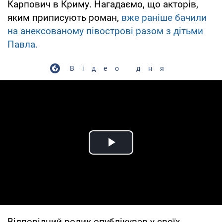
Карпович в Криму. Нагадаємо, що акторів,
яким приписують роман,
вже раніше бачили
на анексованому півострові разом з дітьми
Павла.
Відео дня
Play Video
Відповідний ролик опублікував у своїх