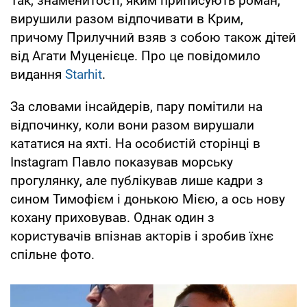
Так, знаменитості, яким приписують роман,
вирушили разом відпочивати в Крим,
причому Прилучний взяв з собою також дітей
від Агати Муценієце. Про це повідомило
видання
Starhit
.
За словами інсайдерів, пару помітили на
відпочинку, коли вони разом вирушали
кататися на яхті. На особистій сторінці в
Instagram Павло показував морську
прогулянку, але публікував лише кадри з
сином Тимофієм і донькою Мією, а ось нову
кохану приховував. Однак один з
користувачів впізнав акторів і зробив їхнє
спільне фото.