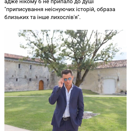
адже нікому б не припало до душі
"приписування неіснуючих історій, образа
близьких та інше лихослів'я".