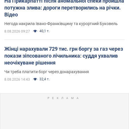
На Прикарпатті після аномальної спеки пройшла
потужна злива: дороги перетворились на річки.
Відео
Негода накрила Івано-Франківщину та курортний Буковель
40,1 т.
8.08.2026 09:27
Жінці нарахували 729 тис. грн боргу за газ через
покази зіпсованого лічильника: суддя ухвалив
неочікуване рішення
Чи треба платити борг через донарахування
32,4 т.
8.08.2026 14:43