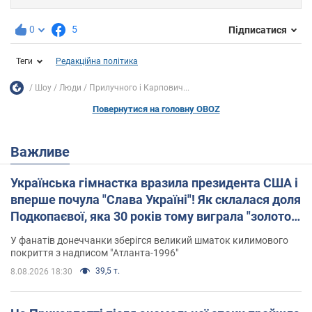
0
5
Підписатися
Теги
Редакційна політика
Шоу
Люди
Прилучного і Карпович...
Повернутися на головну OBOZ
Важливе
Українська гімнастка вразила президента США і
вперше почула "Слава Україні"! Як склалася доля
Подкопаєвої, яка 30 років тому виграла "золото"
Олімпіади
У фанатів донеччанки зберігся великий шматок килимового
покриття з надписом "Атланта-1996"
39,5 т.
8.08.2026 18:30