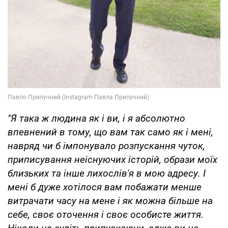
"Я така ж людина як і ви, і я абсолютно
впевнений в тому, що вам так само як і мені,
навряд чи б імпонувало розпускання чуток,
приписування неіснуючих історій, образи моїх
близьких та інше лихослів'я в мою адресу. І
мені б дуже хотілося вам побажати менше
витрачати часу на мене і як можна більше на
себе, своє оточення і своє особисте життя.