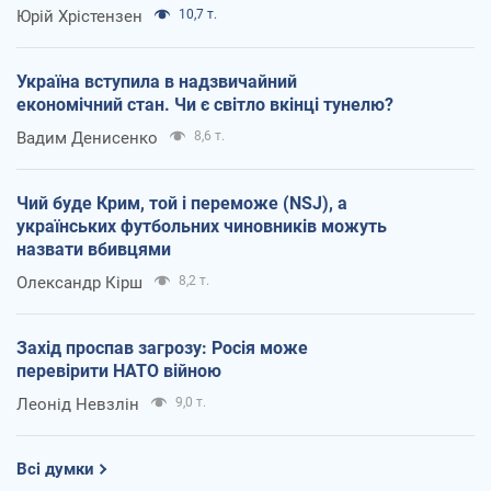
Юрій Хрістензен
10,7 т.
Україна вступила в надзвичайний
економічний стан. Чи є світло вкінці тунелю?
Вадим Денисенко
8,6 т.
Чий буде Крим, той і переможе (NSJ), а
українських футбольних чиновників можуть
назвати вбивцями
Олександр Кірш
8,2 т.
Захід проспав загрозу: Росія може
перевірити НАТО війною
Леонід Невзлін
9,0 т.
Всі думки