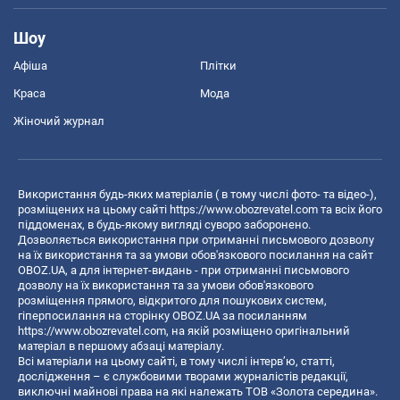
Шоу
Афіша
Плітки
Краса
Мода
Жіночий журнал
Використання будь-яких матеріалів ( в тому числі фото- та відео-),
розміщених на цьому сайті
https://www.obozrevatel.com
та всіх його
піддоменах, в будь-якому вигляді суворо заборонено.
Дозволяється використання при отриманні письмового дозволу
на їх використання та за умови обов'язкового посилання на сайт
OBOZ.UA, а для інтернет-видань - при отриманні письмового
дозволу на їх використання та за умови обов'язкового
розміщення прямого, відкритого для пошукових систем,
гіперпосилання на сторінку OBOZ.UA за посиланням
https://www.obozrevatel.com
, на якій розміщено оригінальний
матеріал в першому абзаці матеріалу.
Всі матеріали на цьому сайті, в тому числі інтерв’ю, статті,
дослідження – є службовими творами журналістів редакції,
виключні майнові права на які належать ТОВ «Золота середина».