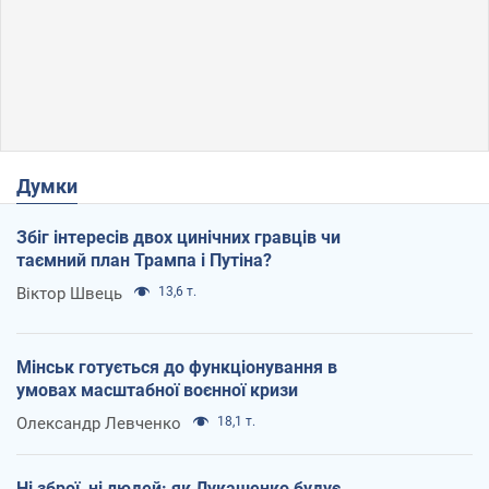
Думки
Збіг інтересів двох цинічних гравців чи
таємний план Трампа і Путіна?
Віктор Швець
13,6 т.
Мінськ готується до функціонування в
умовах масштабної воєнної кризи
Олександр Левченко
18,1 т.
Ні зброї, ні людей: як Лукашенко будує