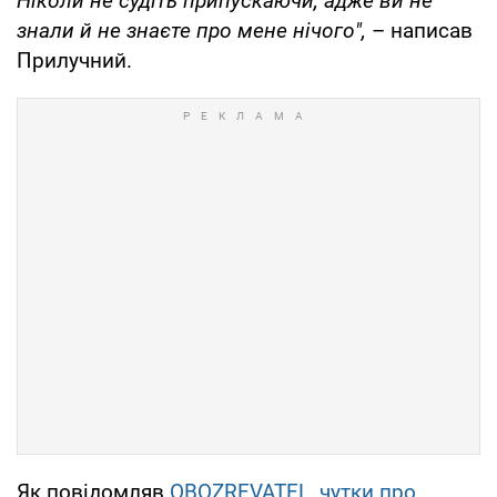
Ніколи не судіть припускаючи, адже ви не
знали й не знаєте про мене нічого",
– написав
Прилучний.
Як повідомляв
OBOZREVATEL
,
чутки про