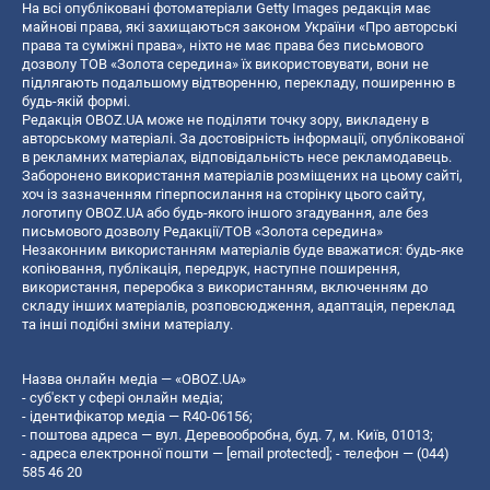
На всі опубліковані фотоматеріали Getty Images редакція має
майнові права, які захищаються законом України «Про авторські
права та суміжні права», ніхто не має права без письмового
дозволу ТОВ «Золота середина» їх використовувати, вони не
підлягають подальшому відтворенню, перекладу, поширенню в
будь-якій формі.
Редакція OBOZ.UA може не поділяти точку зору, викладену в
авторському матеріалі. За достовірність інформації, опублікованої
в рекламних матеріалах, відповідальність несе рекламодавець.
Заборонено використання матеріалів розміщених на цьому сайті,
хоч із зазначенням гіперпосилання на сторінку цього сайту,
логотипу OBOZ.UA або будь-якого іншого згадування, але без
письмового дозволу Редакції/ТОВ «Золота середина»
Незаконним використанням матеріалів буде вважатися: будь-яке
копiювання, публiкацiя, передрук, наступне поширення,
використання, переробка з використанням, включенням до
складу інших матеріалів, розповсюдження, адаптація, переклад
та інші подібні зміни матеріалу.
Назва онлайн медіа — «OBOZ.UA»
- суб'єкт у сфері онлайн медіа;
- ідентифікатор медіа — R40-06156;
- поштова адреса — вул. Деревообробна, буд. 7, м. Київ, 01013;
- адреса електронної пошти —
[email protected]
; - телефон — (044)
585 46 20