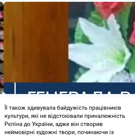
Її також здивувала байдужість працівників
культури, які не відстоювали приналежність
Рєпіна до України, адже він створив
неймовірні художні твори, починаючи із