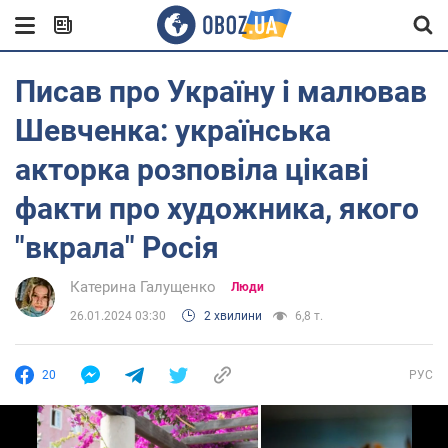
Писав про Україну і малював
Шевченка: українська
акторка розповіла цікаві
факти про художника, якого
"вкрала" Росія
Катерина Галущенко
Люди
26.01.2024 03:30
2 хвилини
6,8 т.
20
РУС