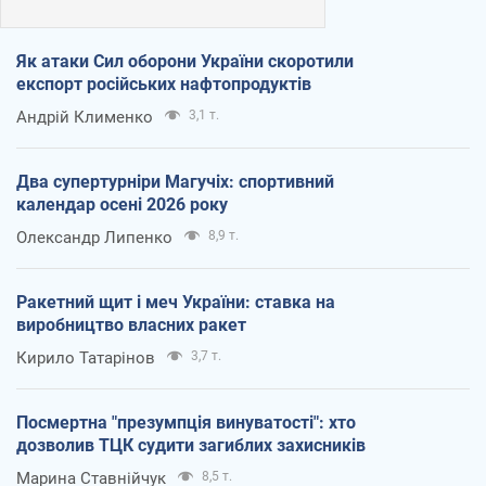
Як атаки Сил оборони України скоротили
експорт російських нафтопродуктів
Андрій Клименко
3,1 т.
Два супертурніри Магучіх: спортивний
календар осені 2026 року
Олександр Липенко
8,9 т.
Ракетний щит і меч України: ставка на
виробництво власних ракет
Кирило Татарінов
3,7 т.
Посмертна "презумпція винуватості": хто
дозволив ТЦК судити загиблих захисників
Марина Ставнійчук
8,5 т.