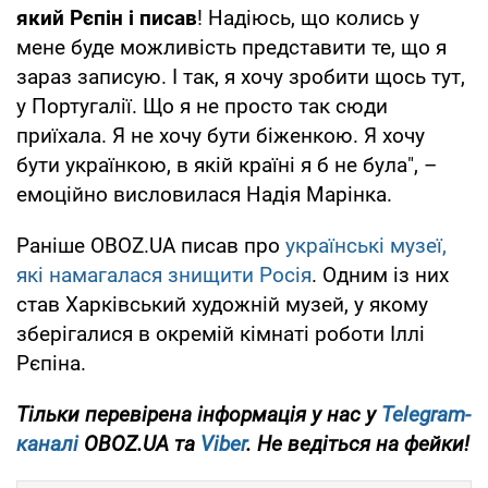
який Рєпін і писав
! Надіюсь, що колись у
мене буде можливість представити те, що я
зараз записую. І так, я хочу зробити щось тут,
у Португалії. Що я не просто так сюди
приїхала. Я не хочу бути біженкою. Я хочу
бути українкою, в якій країні я б не була", –
емоційно висловилася Надія Марінка.
Раніше OBOZ.UA писав про
українські музеї,
які намагалася знищити Росія
. Одним із них
став Харківський художній музей, у якому
зберігалися в окремій кімнаті роботи Іллі
Рєпіна.
Тільки перевірена інформація у нас у
Telegram-
каналі
OBOZ.UA та
Viber
. Не ведіться на фейки!