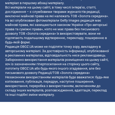
матеріал в першому абзаці матеріалу.
Всі матеріали на цьому сайті, в тому числі інтерв’ю, статті,
дослідження – є службовими творами журналістів редакції,
виключні майнові права на які належать ТОВ «Золота середина».
На всі опубліковані фотоматеріали Getty Images редакція має
майнові права, які захищаються законом України «Про авторські
права та суміжні права», ніхто не має права без письмового
дозволу ТОВ «Золота середина» їх використовувати, вони не
підлягають подальшому відтворенню, перекладу, поширенню в
будь-якій формі.
Редакція OBOZ.UA може не поділяти точку зору, викладену в
авторському матеріалі. За достовірність інформації, опублікованої
в рекламних матеріалах, відповідальність несе рекламодавець.
Заборонено використання матеріалів розміщених на цьому сайті,
хоч із зазначенням гіперпосилання на сторінку цього сайту,
логотипу OBOZ.UA або будь-якого іншого згадування, але без
письмового дозволу Редакції/ТОВ «Золота середина»
Незаконним використанням матеріалів буде вважатися: будь-яке
копiювання, публiкацiя, передрук, наступне поширення,
використання, переробка з використанням, включенням до
складу інших матеріалів, розповсюдження, адаптація, переклад
та інші подібні зміни матеріалу.
Назва онлайн медіа — «OBOZ.UA»
- суб'єкт у сфері онлайн медіа;