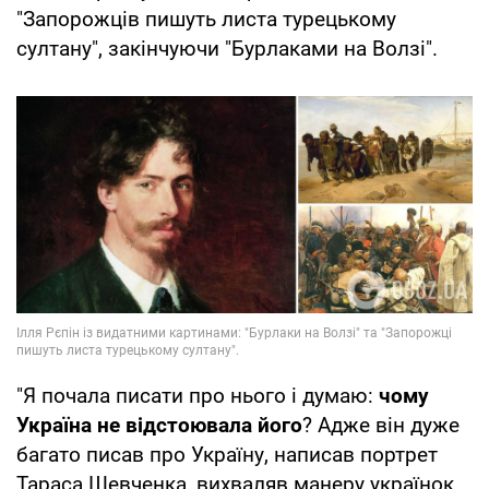
"Запорожців пишуть листа турецькому
султану", закінчуючи "Бурлаками на Волзі".
"Я почала писати про нього і думаю:
чому
Україна не відстоювала його
? Адже він дуже
багато писав про Україну, написав портрет
Тараса Шевченка, вихваляв манеру українок