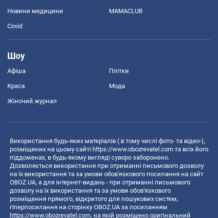
Новини медицини
MAMACLUB
Covid
Шоу
Афіша
Плітки
Краса
Мода
Жіночий журнал
Використання будь-яких матеріалів ( в тому числі фото- та відео-),
розміщених на цьому сайті
https://www.obozrevatel.com
та всіх його
піддоменах, в будь-якому вигляді суворо заборонено.
Дозволяється використання при отриманні письмового дозволу
на їх використання та за умови обов'язкового посилання на сайт
OBOZ.UA, а для інтернет-видань - при отриманні письмового
дозволу на їх використання та за умови обов'язкового
розміщення прямого, відкритого для пошукових систем,
гіперпосилання на сторінку OBOZ.UA за посиланням
https://www.obozrevatel.com
, на якій розміщено оригінальний