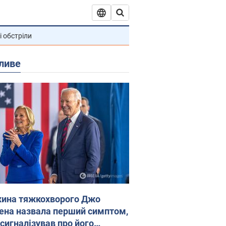
і обстріли
ливе
ина тяжкохворого Джо
ена назвала перший симптом,
 сигналізував про його