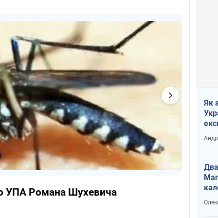
Як 
Укр
екс
наф
Андр
Два
Маг
кал
о УПА Романа Шухевича
Олек