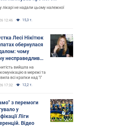
есивний" рак
 лікарі не надали цьому належної
15,3 т.
26 12:46
устка Лесі Нікітюк
рпатах обернулася
далом: чому
чу несправедливо
йтили
нитість вийшла на
комунікацію в мережі та
вила всі крапки над "і"
12,2 т.
26 17:32
амо" з перемоги
тувало у
фікації Ліги
еренцій. Відео