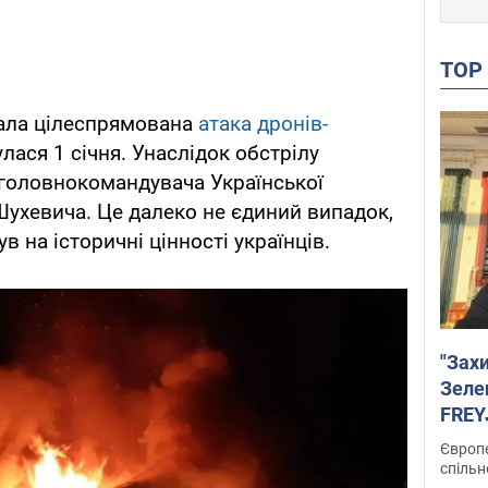
TO
ала цілеспрямована
атака дронів-
улася 1 січня. Унаслідок обстрілу
 головнокомандувача Української
Шухевича. Це далеко не єдиний випадок,
в на історичні цінності українців.
"Зах
Зеле
FREYJ
підтр
Європе
спільн