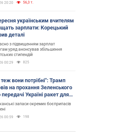
56,3 т.
26 20:20
вересня українським вчителям
ищать зарплати: Корецький
рив деталі
асно з підвищенням зарплат
гам уряд анонсував збільшення
тських стипендій
825
26 00:29
 теж вони потрібні": Трамп
овів на прохання Зеленського
 передачі Україні ракет для
ot
анські запаси окремих боєприпасів
ені
198
26 00:59