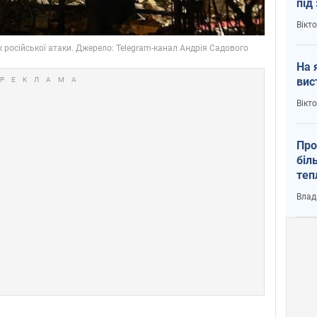
під
кри
Вікт
На 
вис
Вікт
Про
біл
теп
від
Влад
у К