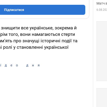
Матч в
Підписатися
6.08.20
 знищити все українське, зокрема й
Крім того, вони намагаються стерти
м’ять про значущі історичні події та
і ролі у становленні української
ідео дня