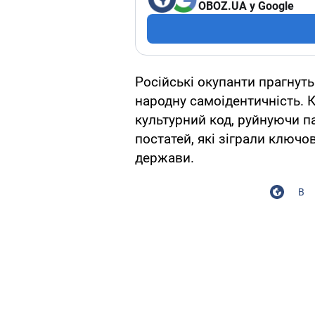
OBOZ.UA у Google
Російські окупанти прагнуть
народну самоідентичність. 
культурний код, руйнуючи па
постатей, які зіграли ключов
держави.
В