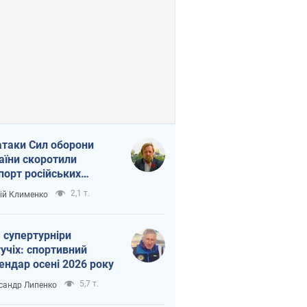
атаки Сил оборони
аїни скоротили
порт російських
топродуктів
2,1 т.
ій Клименко
 супертурніри
учіх: спортивний
ендар осені 2026 року
5,7 т.
сандр Липенко