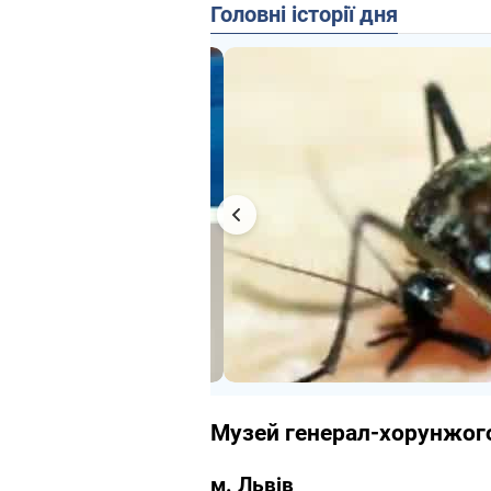
Головні історії дня
Музей генерал-хорунжог
м. Львів