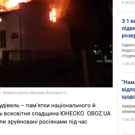
6.08.20
З 1 
підв
розк
Одноч
педаго
студен
7.08.20
"Нам
відп
щодо
Patri
удівель – пам’ятки національного й
Америк
обмеж
іть всесвітня спадщина ЮНЕСКО. OBOZ.UA
7.08.20
ули зруйновані росіянами під час