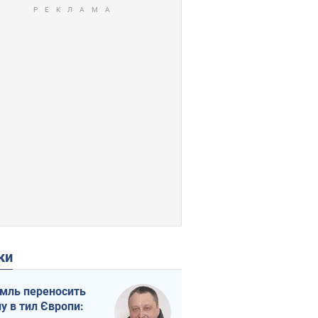
ки
мль переносить
ну в тил Європи: