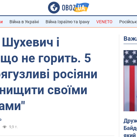
ни
Війна в Україні
Війна Ізраїлю та Ірану
VENETO
Російськ
Важ
 Шухевич і
що не горить. 5
оягузливі росіяни
знищити своїми
ами"
Друж
о
Байд
9,9 т.
який