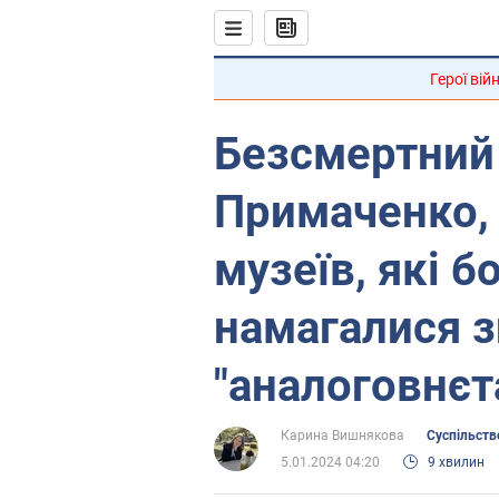
Герої вій
Безсмертний
Примаченко, 
музеїв, які б
намагалися 
"аналоговнєт
Карина Вишнякова
Суспільств
5.01.2024 04:20
9 хвилин