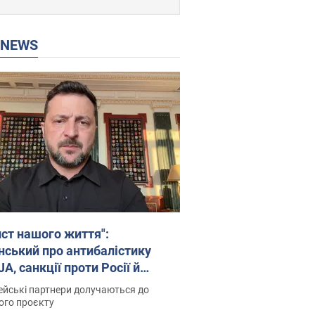
P NEWS
ист нашого життя":
нський про антибалістику
A, санкції проти Росії й
имку аграріїв. Відео
йські партнери долучаються до
ого проєкту