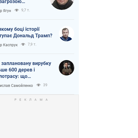
 загрозою
тична логістика
9,7 т.
ор Ягун
якому боці історії
тупає Дональд Трамп?
7,9 т.
ор Каспрук
 заплановану вирубку
ьше 600 дерев і
лотрасу: що
бувається на Теремках
39
ислав Самойленко
иєві