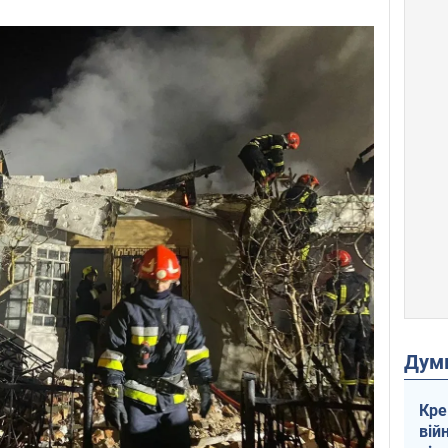
Дум
Кре
вій