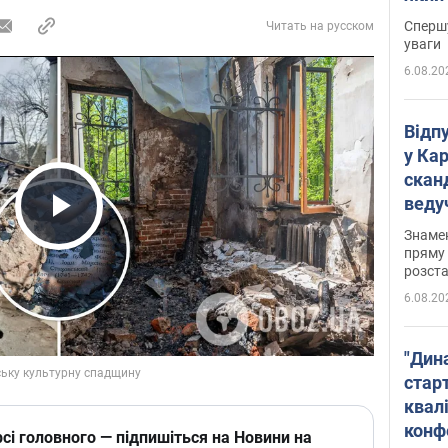
"агр
Спершу
Читать на русском
уваги
6.08.20
Відп
у Ка
скан
веду
захе
Play Video
Знаме
пряму 
розста
6.08.20
"Дин
стар
квалі
конф
сі головного — підпишіться на Новини на