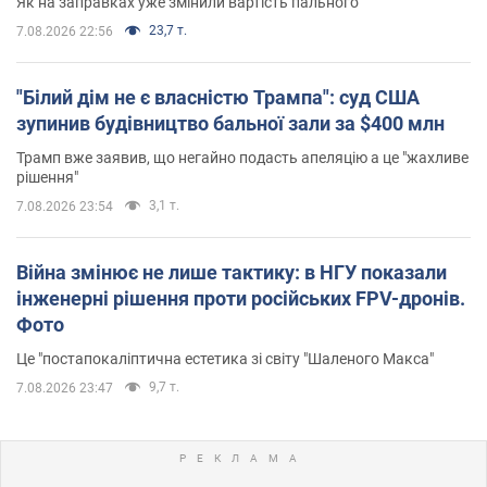
Як на заправках уже змінили вартість пального
23,7 т.
7.08.2026 22:56
"Білий дім не є власністю Трампа": суд США
зупинив будівництво бальної зали за $400 млн
Трамп вже заявив, що негайно подасть апеляцію а це "жахливе
рішення"
3,1 т.
7.08.2026 23:54
Війна змінює не лише тактику: в НГУ показали
інженерні рішення проти російських FPV-дронів.
Фото
Це "постапокаліптична естетика зі світу "Шаленого Макса"
9,7 т.
7.08.2026 23:47