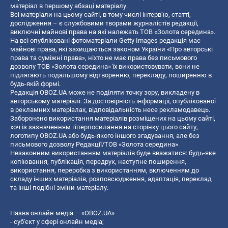
матеріал в першому абзаці матеріалу.
Всі матеріали на цьому сайті, в тому числі інтерв’ю, статті,
дослідження – є службовими творами журналістів редакції,
виключні майнові права на які належать ТОВ «Золота середина».
На всі опубліковані фотоматеріали Getty Images редакція має
майнові права, які захищаються законом України «Про авторські
права та суміжні права», ніхто не має права без письмового
дозволу ТОВ «Золота середина» їх використовувати, вони не
підлягають подальшому відтворенню, перекладу, поширенню в
будь-якій формі.
Редакція OBOZ.UA може не поділяти точку зору, викладену в
авторському матеріалі. За достовірність інформації, опублікованої
в рекламних матеріалах, відповідальність несе рекламодавець.
Заборонено використання матеріалів розміщених на цьому сайті,
хоч із зазначенням гіперпосилання на сторінку цього сайту,
логотипу OBOZ.UA або будь-якого іншого згадування, але без
письмового дозволу Редакції/ТОВ «Золота середина»
Незаконним використанням матеріалів буде вважатися: будь-яке
копiювання, публiкацiя, передрук, наступне поширення,
використання, переробка з використанням, включенням до
складу інших матеріалів, розповсюдження, адаптація, переклад
та інші подібні зміни матеріалу.
Назва онлайн медіа — «OBOZ.UA»
- суб'єкт у сфері онлайн медіа;