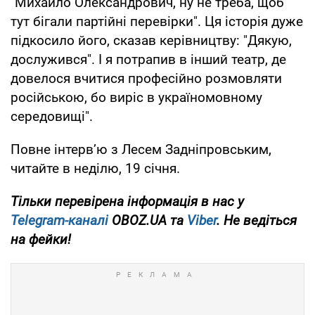
"Михайло Олександрович, ну не треба, щоб
тут бігали партійні перевірки". Ця історія дуже
підкосило його, сказав керівництву: "Дякую,
дослужився". І я потрапив в інший театр, де
довелося вчитися професійно розмовляти
російською, бо виріс в україномовному
середовищі".
Повне інтерв’ю з Лесем Задніпровським,
читайте в неділю, 19 січня.
Тільки
перевірена інформація в нас у
Telegram-каналі
OBOZ.UA та
Viber
. Не ведіться
на фейки!