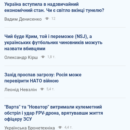
Україна вступила в надзвичайний
економічний стан. Чи є світло вкінці тунелю?
Вадим Денисенко
12
Чий буде Крим, той і переможе (NSJ), а
українських футбольних чиновників можуть
назвати вбивцями
Олександр Кірш
1,8 т.
Захід проспав загрозу: Росія може
перевірити НАТО війною
Леонід Невзлін
5,4 т.
"Варта" та "Новатор" витримали кулеметний
обстріл і удар FPV-дрона, врятувавши життя
офіцеру ЗСУ
Українська Бронетехніка
4,4 т.