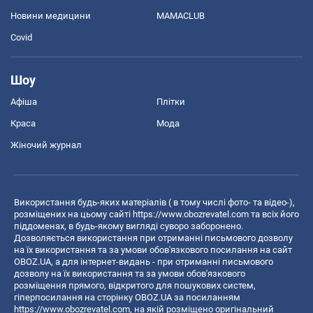
Новини медицини
MAMACLUB
Covid
Шоу
Афіша
Плітки
Краса
Мода
Жіночий журнал
Використання будь-яких матеріалів ( в тому числі фото- та відео-),
розміщених на цьому сайті
https://www.obozrevatel.com
та всіх його
піддоменах, в будь-якому вигляді суворо заборонено.
Дозволяється використання при отриманні письмового дозволу
на їх використання та за умови обов'язкового посилання на сайт
OBOZ.UA, а для інтернет-видань - при отриманні письмового
дозволу на їх використання та за умови обов'язкового
розміщення прямого, відкритого для пошукових систем,
гіперпосилання на сторінку OBOZ.UA за посиланням
https://www.obozrevatel.com
, на якій розміщено оригінальний