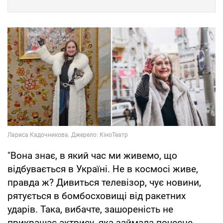
"Вона знає, в який час ми живемо, що
відбувається в Україні. Не в космосі живе,
правда ж? Дивиться телевізор, чує новини,
рятується в бомбосховищі від ракетних
ударів. Така, вибачте, зашореність не
прикрашає актрису, яка займала почесне