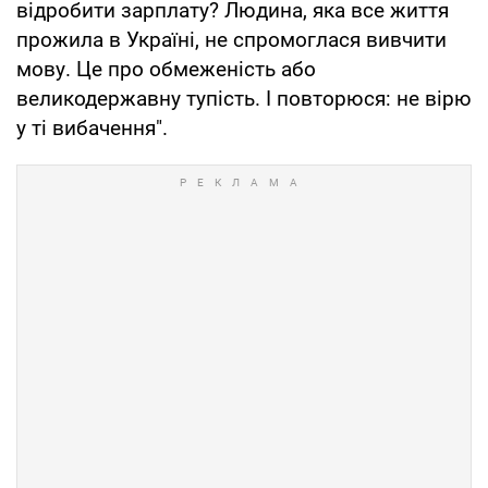
відробити зарплату? Людина, яка все життя
прожила в Україні, не спромоглася вивчити
мову. Це про обмеженість або
великодержавну тупість. І повторюся: не вірю
у ті вибачення".