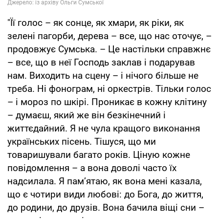
"Її голос – як сонце, як хмари, як ріки, як
зелені пагорби, дерева – все, що нас оточує, –
продовжує Сумська. – Це настільки справжнє
– все, що в неї Господь заклав і подарував
нам. Виходить на сцену – і нічого більше не
треба. Ні фонограм, ні оркестрів. Тільки голос
– і мороз по шкірі. Проникає в кожну клітину
– думаєш, який же він безкінечний і
життєдайний. Я не чула кращого виконання
українських пісень. Тішуся, що ми
товаришували багато років. Ціную кожне
повідомлення – а вона доволі часто їх
надсилала. Я пам’ятаю, як вона мені казала,
що є чотири види любові: до Бога, до життя,
до родини, до друзів. Вона бачила віщі сни –