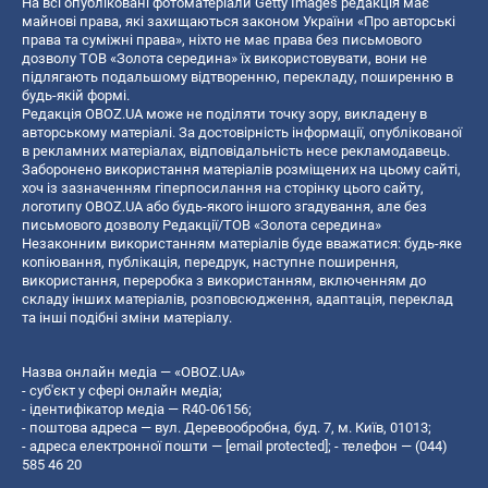
На всі опубліковані фотоматеріали Getty Images редакція має
майнові права, які захищаються законом України «Про авторські
права та суміжні права», ніхто не має права без письмового
дозволу ТОВ «Золота середина» їх використовувати, вони не
підлягають подальшому відтворенню, перекладу, поширенню в
будь-якій формі.
Редакція OBOZ.UA може не поділяти точку зору, викладену в
авторському матеріалі. За достовірність інформації, опублікованої
в рекламних матеріалах, відповідальність несе рекламодавець.
Заборонено використання матеріалів розміщених на цьому сайті,
хоч із зазначенням гіперпосилання на сторінку цього сайту,
логотипу OBOZ.UA або будь-якого іншого згадування, але без
письмового дозволу Редакції/ТОВ «Золота середина»
Незаконним використанням матеріалів буде вважатися: будь-яке
копiювання, публiкацiя, передрук, наступне поширення,
використання, переробка з використанням, включенням до
складу інших матеріалів, розповсюдження, адаптація, переклад
та інші подібні зміни матеріалу.
Назва онлайн медіа — «OBOZ.UA»
- суб'єкт у сфері онлайн медіа;
- ідентифікатор медіа — R40-06156;
- поштова адреса — вул. Деревообробна, буд. 7, м. Київ, 01013;
- адреса електронної пошти —
[email protected]
; - телефон — (044)
585 46 20