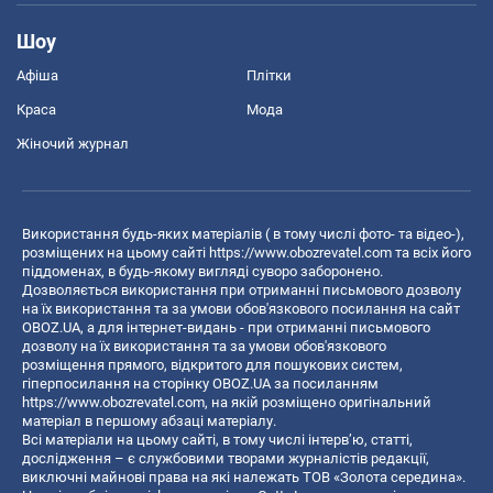
Шоу
Афіша
Плітки
Краса
Мода
Жіночий журнал
Використання будь-яких матеріалів ( в тому числі фото- та відео-),
розміщених на цьому сайті
https://www.obozrevatel.com
та всіх його
піддоменах, в будь-якому вигляді суворо заборонено.
Дозволяється використання при отриманні письмового дозволу
на їх використання та за умови обов'язкового посилання на сайт
OBOZ.UA, а для інтернет-видань - при отриманні письмового
дозволу на їх використання та за умови обов'язкового
розміщення прямого, відкритого для пошукових систем,
гіперпосилання на сторінку OBOZ.UA за посиланням
https://www.obozrevatel.com
, на якій розміщено оригінальний
матеріал в першому абзаці матеріалу.
Всі матеріали на цьому сайті, в тому числі інтерв’ю, статті,
дослідження – є службовими творами журналістів редакції,
виключні майнові права на які належать ТОВ «Золота середина».