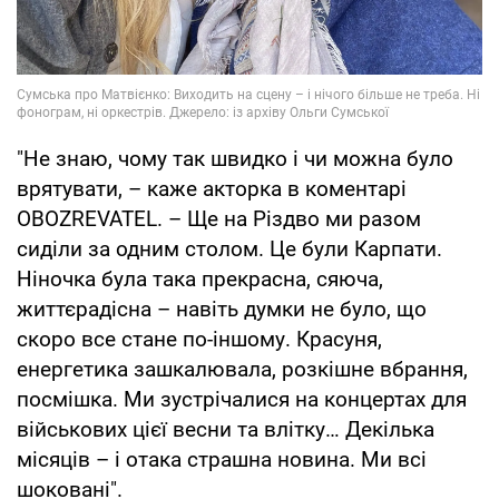
"Не знаю, чому так швидко і чи можна було
врятувати, – каже акторка в коментарі
OBOZREVATEL. – Ще на Різдво ми разом
сиділи за одним столом. Це були Карпати.
Ніночка була така прекрасна, сяюча,
життєрадісна – навіть думки не було, що
скоро все стане по-іншому. Красуня,
енергетика зашкалювала, розкішне вбрання,
посмішка. Ми зустрічалися на концертах для
військових цієї весни та влітку… Декілька
місяців – і отака страшна новина. Ми всі
шоковані".