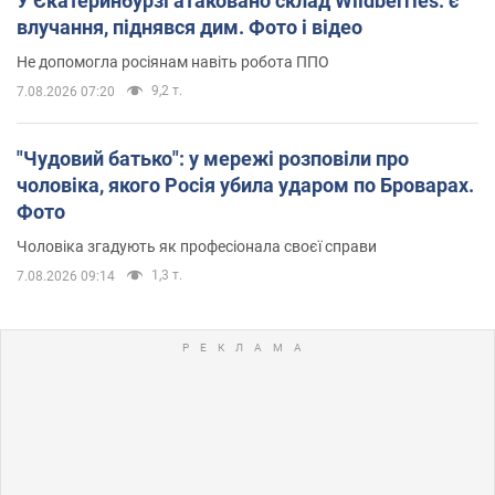
У Єкатеринбурзі атаковано склад Wildberries: є
влучання, піднявся дим. Фото і відео
Не допомогла росіянам навіть робота ППО
9,2 т.
7.08.2026 07:20
"Чудовий батько": у мережі розповіли про
чоловіка, якого Росія убила ударом по Броварах.
Фото
Чоловіка згадують як професіонала своєї справи
1,3 т.
7.08.2026 09:14