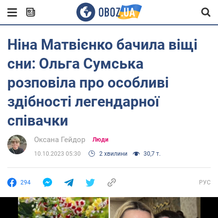
Ніна Матвієнко бачила віщі
сни: Ольга Сумська
розповіла про особливі
здібності легендарної
співачки
Оксана Гейдор
Люди
10.10.2023 05:30
2 хвилини
30,7 т.
294
РУС