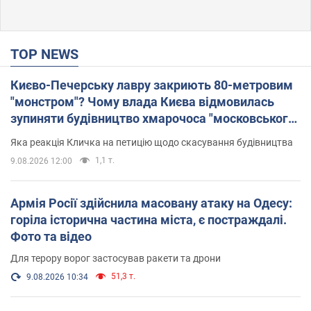
TOP NEWS
Києво-Печерську лавру закриють 80-метровим
"монстром"? Чому влада Києва відмовилась
зупиняти будівництво хмарочоса "московського
вірянина"
Яка реакція Кличка на петицію щодо скасування будівництва
1,1 т.
9.08.2026 12:00
Армія Росії здійснила масовану атаку на Одесу:
горіла історична частина міста, є постраждалі.
Фото та відео
Для терору ворог застосував ракети та дрони
51,3 т.
9.08.2026 10:34