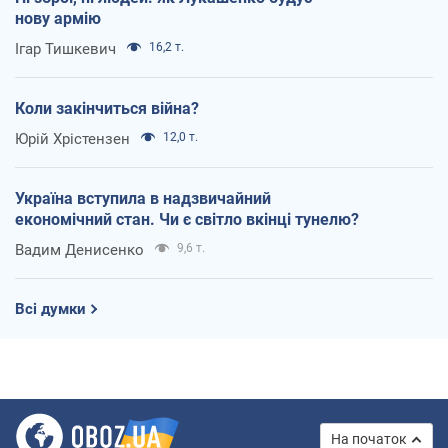
нову армію
Ігар Тишкевич
16,2 т.
Коли закінчиться війна?
Юрій Хрістензен
12,0 т.
Україна вступила в надзвичайний
економічний стан. Чи є світло вкінці тунелю?
Вадим Денисенко
9,6 т.
Всі думки
На початок