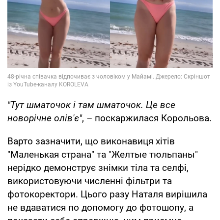
"Тут шматочок і там шматочок. Це все
новорічне олів'є"
, – поскаржилася Корольова.
Варто зазначити, що виконавиця хітів
"Маленькая страна" та "Желтые тюльпаны"
нерідко демонструє знімки тіла та селфі,
використовуючи численні фільтри та
фотокоректори. Цього разу Наталя вирішила
не вдаватися по допомогу до фотошопу, а