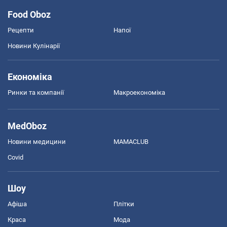
Food Oboz
Рецепти
Напої
Новини Кулінарії
Економіка
Ринки та компанії
Макроекономіка
MedOboz
Новини медицини
MAMACLUB
Covid
Шоу
Афіша
Плітки
Краса
Мода