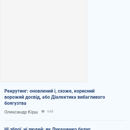
Рекрутинг: оновлений і, схоже, корисний
ворожий досвід, або Діалектика вибагливого
боягузтва
Олександр Кірш
648
Ні зброї, ні людей: як Лукашенко будує