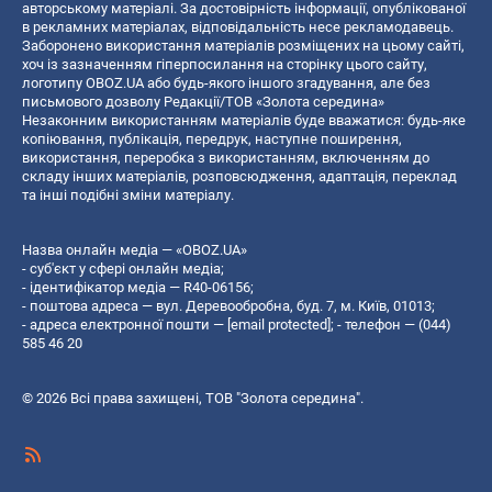
авторському матеріалі. За достовірність інформації, опублікованої
в рекламних матеріалах, відповідальність несе рекламодавець.
Заборонено використання матеріалів розміщених на цьому сайті,
хоч із зазначенням гіперпосилання на сторінку цього сайту,
логотипу OBOZ.UA або будь-якого іншого згадування, але без
письмового дозволу Редакції/ТОВ «Золота середина»
Незаконним використанням матеріалів буде вважатися: будь-яке
копiювання, публiкацiя, передрук, наступне поширення,
використання, переробка з використанням, включенням до
складу інших матеріалів, розповсюдження, адаптація, переклад
та інші подібні зміни матеріалу.
Назва онлайн медіа — «OBOZ.UA»
- суб'єкт у сфері онлайн медіа;
- ідентифікатор медіа — R40-06156;
- поштова адреса — вул. Деревообробна, буд. 7, м. Київ, 01013;
- адреса електронної пошти —
[email protected]
; - телефон — (044)
585 46 20
© 2026 Всі права захищені, ТОВ "Золота середина".