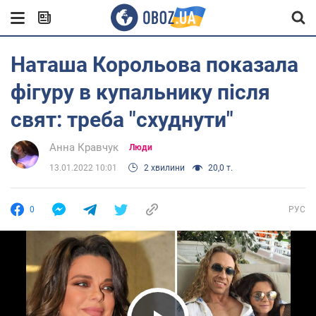
Наташа Корольова показала
фігуру в купальнику після
свят: треба "схуднути"
Анна Кравчук
Люди
13.01.2022 10:01
2 хвилини
20,0 т.
0
РУС