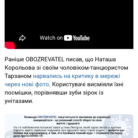
Раніше OBOZREVATEL писав, що Наташа
Корольова зі своїм чоловіком-танцюристом
Тарзаном
нарвались на критику в мережі
через нові фото
. Користувачі висміяли їхні
посмішки, порівнявши зуби зірок із
унітазами.