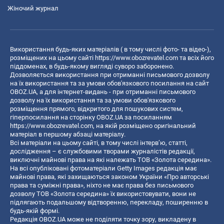
Жіночий журнал
Використання будь-яких матеріалів ( в тому числі фото- та відео-),
розміщених на цьому сайті
https://www.obozrevatel.com
та всіх його
піддоменах, в будь-якому вигляді суворо заборонено.
Дозволяється використання при отриманні письмового дозволу
на їх використання та за умови обов'язкового посилання на сайт
OBOZ.UA, а для інтернет-видань - при отриманні письмового
дозволу на їх використання та за умови обов'язкового
розміщення прямого, відкритого для пошукових систем,
гіперпосилання на сторінку OBOZ.UA за посиланням
https://www.obozrevatel.com
, на якій розміщено оригінальний
матеріал в першому абзаці матеріалу.
Всі матеріали на цьому сайті, в тому числі інтерв’ю, статті,
дослідження – є службовими творами журналістів редакції,
виключні майнові права на які належать ТОВ «Золота середина».
На всі опубліковані фотоматеріали Getty Images редакція має
майнові права, які захищаються законом України «Про авторські
права та суміжні права», ніхто не має права без письмового
дозволу ТОВ «Золота середина» їх використовувати, вони не
підлягають подальшому відтворенню, перекладу, поширенню в
будь-якій формі.
Редакція OBOZ.UA може не поділяти точку зору, викладену в