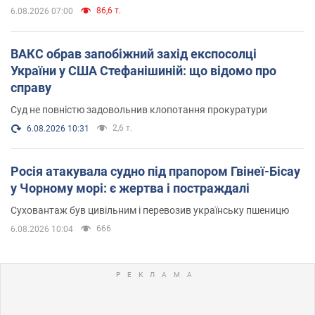
86,6 т.
6.08.2026 07:00
ВАКС обрав запобіжний захід експосолці
України у США Стефанішиній: що відомо про
справу
Суд не повністю задовольнив клопотання прокуратури
2,6 т.
6.08.2026 10:31
Росія атакувала судно під прапором Гвінеї-Бісау
у Чорному морі: є жертва і постраждалі
Суховантаж був цивільним і перевозив українську пшеницю
666
6.08.2026 10:04