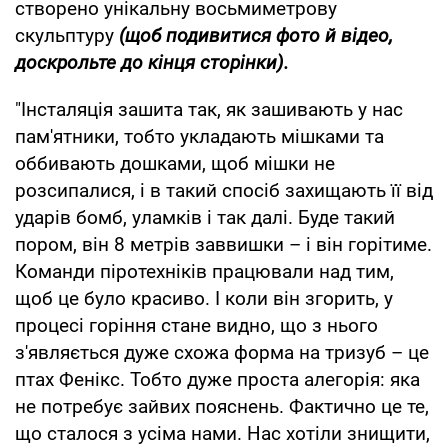
створено унікальну восьмиметрову
скульптуру
(щоб подивитися фото й відео,
доскрольте до кінця сторінки).
"Інсталяція зашита так, як зашивають у нас
пам'ятники, тобто укладають мішками та
оббивають дошками, щоб мішки не
розсипалися, і в такий спосіб захищають її від
ударів бомб, уламків і так далі. Буде такий
пором, він 8 метрів заввишки – і він горітиме.
Команди піротехніків працювали над тим,
щоб це було красиво. І коли він згорить, у
процесі горіння стане видно, що з нього
з'являється дуже схожа форма на тризуб – це
птах Фенікс. Тобто дуже проста алегорія: яка
не потребує зайвих пояснень. Фактично це те,
що сталося з усіма нами. Нас хотіли знищити,