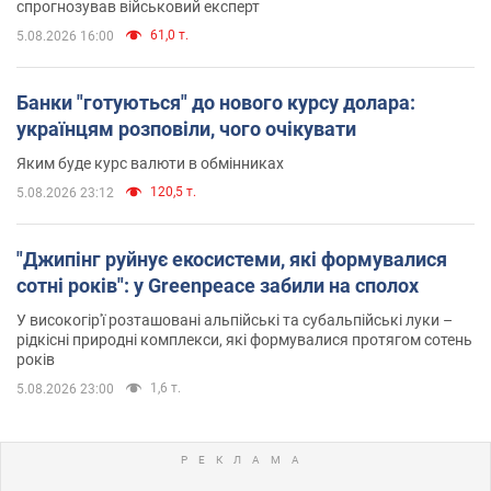
спрогнозував військовий експерт
61,0 т.
5.08.2026 16:00
Банки "готуються" до нового курсу долара:
українцям розповіли, чого очікувати
Яким буде курс валюти в обмінниках
120,5 т.
5.08.2026 23:12
"Джипінг руйнує екосистеми, які формувалися
сотні років": у Greenpeace забили на сполох
У високогір'ї розташовані альпійські та субальпійські луки –
рідкісні природні комплекси, які формувалися протягом сотень
років
1,6 т.
5.08.2026 23:00