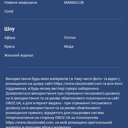
Новини медицини
MAMACLUB
Covid
Шоу
Афіша
Плітки
Краса
Мода
Жіночий журнал
Використання будь-яких матеріалів ( в тому числі фото- та відео-),
розміщених на цьому сайті
https://www.obozrevatel.com
та всіх його
піддоменах, в будь-якому вигляді суворо заборонено.
Дозволяється використання при отриманні письмового дозволу
на їх використання та за умови обов'язкового посилання на сайт
OBOZ.UA, а для інтернет-видань - при отриманні письмового
дозволу на їх використання та за умови обов'язкового
розміщення прямого, відкритого для пошукових систем,
гіперпосилання на сторінку OBOZ.UA за посиланням
https://www.obozrevatel.com
, на якій розміщено оригінальний
матеріал в першому абзаці матеріалу.