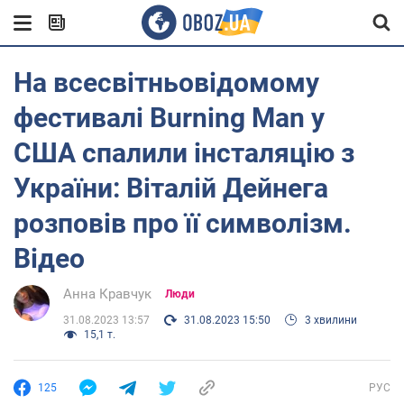
На всесвітньовідомому
фестивалі Burning Man у
США спалили інсталяцію з
України: Віталій Дейнега
розповів про її символізм.
Відео
Анна Кравчук
Люди
31.08.2023 13:57
31.08.2023 15:50
3 хвилини
15,1 т.
125
РУС