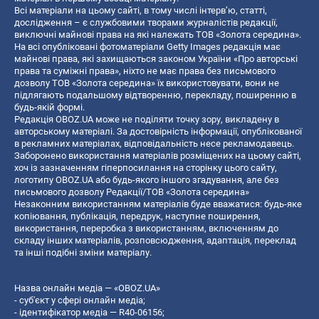
Всі матеріали на цьому сайті, в тому числі інтерв’ю, статті,
дослідження – є службовими творами журналістів редакції,
виключні майнові права на які належать ТОВ «Золота середина».
На всі опубліковані фотоматеріали Getty Images редакція має
майнові права, які захищаються законом України «Про авторські
права та суміжні права», ніхто не має права без письмового
дозволу ТОВ «Золота середина» їх використовувати, вони не
підлягають подальшому відтворенню, перекладу, поширенню в
будь-якій формі.
Редакція OBOZ.UA може не поділяти точку зору, викладену в
авторському матеріалі. За достовірність інформації, опублікованої
в рекламних матеріалах, відповідальність несе рекламодавець.
Заборонено використання матеріалів розміщених на цьому сайті,
хоч із зазначенням гіперпосилання на сторінку цього сайту,
логотипу OBOZ.UA або будь-якого іншого згадування, але без
письмового дозволу Редакції/ТОВ «Золота середина»
Незаконним використанням матеріалів буде вважатися: будь-яке
копiювання, публiкацiя, передрук, наступне поширення,
використання, переробка з використанням, включенням до
складу інших матеріалів, розповсюдження, адаптація, переклад
та інші подібні зміни матеріалу.
Назва онлайн медіа — «OBOZ.UA»
- суб'єкт у сфері онлайн медіа;
- ідентифікатор медіа — R40-06156;