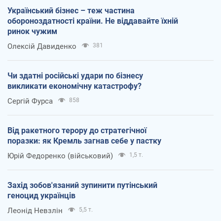
Український бізнес – теж частина
обороноздатності країни. Не віддавайте їхній
ринок чужим
Олексій Давиденко
381
Чи здатні російські удари по бізнесу
викликати економічну катастрофу?
Сергій Фурса
858
Від ракетного терору до стратегічної
поразки: як Кремль загнав себе у пастку
Юрій Федоренко (військовий)
1,5 т.
Захід зобов'язаний зупинити путінський
геноцид українців
Леонід Невзлін
5,5 т.