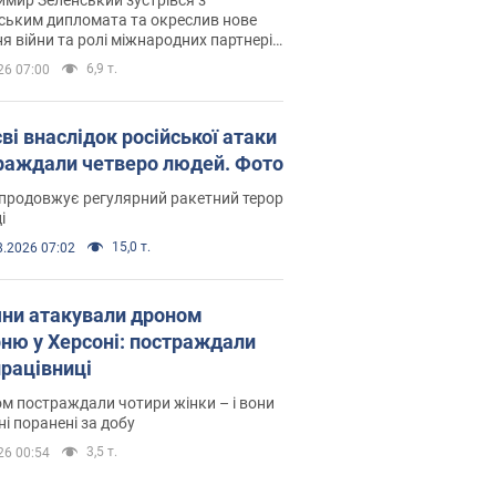
ським дипломата та окреслив нове
я війни та ролі міжнародних партнерів
тьбі з Росією
6,9 т.
26 07:00
ві внаслідок російської атаки
раждали четверо людей. Фото
продовжує регулярний ракетний терор
і
15,0 т.
8.2026 07:02
яни атакували дроном
рню у Херсоні: постраждали
рацівниці
м постраждали чотири жінки – і вони
ні поранені за добу
3,5 т.
26 00:54