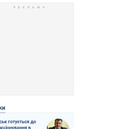
ки
ськ готується до
кціонування в