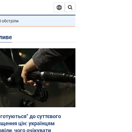
і обстріли
ливе
"готуються" до суттєвого
ищення цін: українцям
віли, чого очікувати