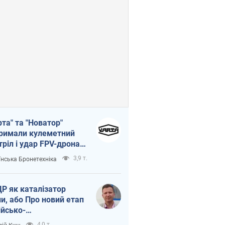
рта" та "Новатор"
римали кулеметний
тріл і удар FPV-дрона,
тувавши життя
3,9 т.
їнська Бронетехніка
церу ЗСУ
Р як каталізатор
ни, або Про новий етап
ійсько-
нічнокорейського
4,0 т.