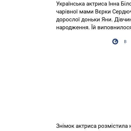
Українська актриса Інна Біл
чарівної мами Вєрки Сердюч
дорослої доньки Яни. Дівчин
народження. Їй виповнилося
В
Знімок актриса розмістила н