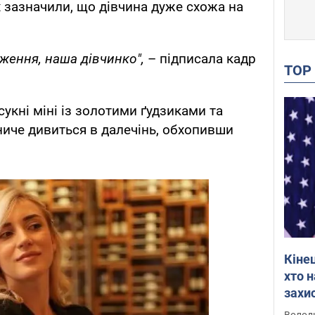
 зазначили, що дівчина дуже схожа на
ження, наша дівчинко",
– підписала кадр
TO
сукні міні із золотими ґудзиками та
иче дивиться в далечінь, обхопивши
Кіне
хто 
захис
Інте
Володи