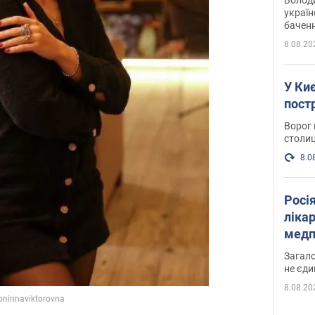
україн
баченн
у боро
8.08.20
У Киє
пост
Ворог 
столиц
8.0
Росі
ліка
медп
Загало
не єди
8.08.20