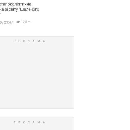
йських FPV-дронів.
стапокаліптична
ка зі світу "Шаленого
"
7,8 т.
26 23:47