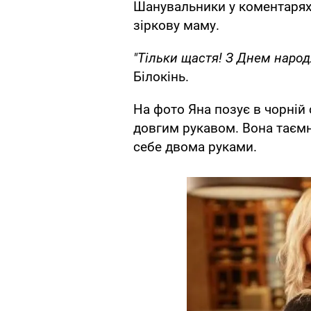
Шанувальники у коментарях
зіркову маму.
"Тільки щастя! З Днем народ
Білокінь.
На фото Яна позує в чорній 
довгим рукавом. Вона таємн
себе двома руками.