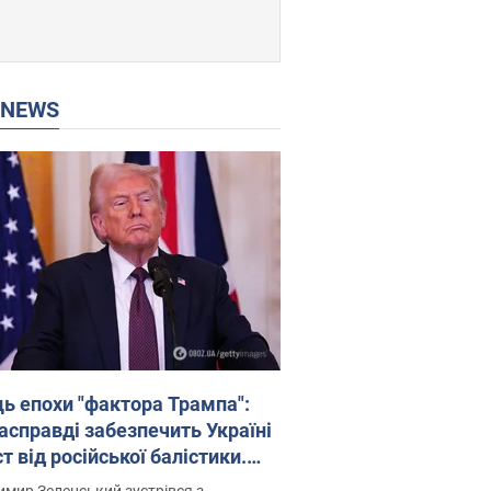
P NEWS
ць епохи "фактора Трампа":
насправді забезпечить Україні
т від російської балістики.
рв’ю з Безсмертним
мир Зеленський зустрівся з