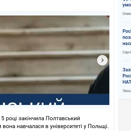
умо
воє
Олек
Рос
поз
нас
вій
Серг
Зах
Рос
НАТ
Леон
15 році закінчила Полтавський
 вона навчалася в університеті у Польщі.