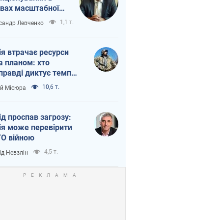
вах масштабної
нної кризи
1,1 т.
сандр Левченко
ія втрачає ресурси
а планом: хто
правді диктує темп
ни
10,6 т.
ій Місюра
ід проспав загрозу:
ія може перевірити
О війною
4,5 т.
ід Невзлін