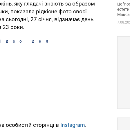
росі
окінь, яку глядачі знають за образом
Це "по
Фото
естети
ки, показала рідкісне фото своєї
Макса
а сьогодні, 27 січня, відзначає день
7.08.20
 23 роки.
ідео дня
а особистій сторінці в
Instagram
.