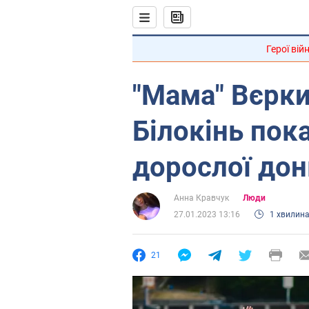
Герої вій
"Мама" Вєрки
Білокінь пок
дорослої до
Анна Кравчук
Люди
27.01.2023 13:16
1 хвилин
21