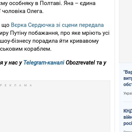
єму особняку в Полтаві. Яна – єдина
ї чоловіка Олега.
, що
Вєрка Сердючка зі сцени передала
ру Путіну побажання, про яке мріють усі
о шоу-бізнесу порадила йти кривавому
йськовим кораблем.
я у нас у
Telegram-каналі
Obozrevatel та у
"Ва
вит
обс
вря
Укра
офі
КНД
вій
рос
пів