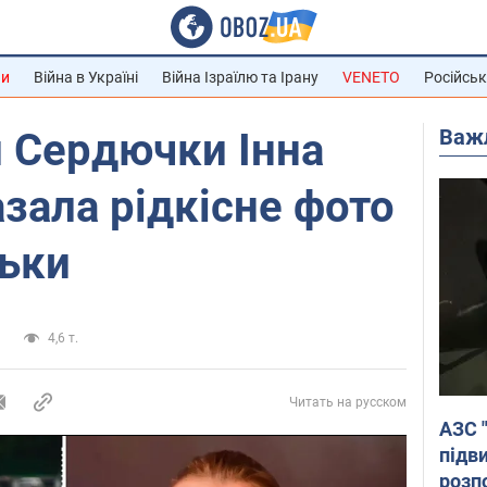
ни
Війна в Україні
Війна Ізраїлю та Ірану
VENETO
Російськ
Важ
 Сердючки Інна
азала рідкісне фото
ньки
а
4,6 т.
Читать на русском
АЗС 
підв
розпо