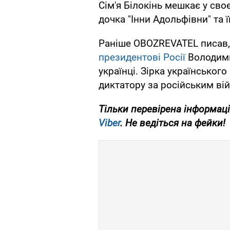
Сім'я Білокінь мешкає у сво
дочка "Інни Адольфівни" та ї
Раніше OBOZREVATEL писав
президентові Росії
Володими
українці. Зірка українськог
диктатору за російським ві
Тільки
перевірена інформаці
Viber
. Не ведіться на фейки!