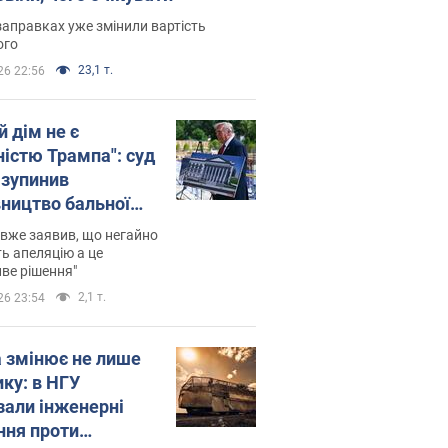
заправках уже змінили вартість
ого
23,1 т.
26 22:56
й дім не є
ністю Трампа": суд
зупинив
вництво бальної
 за $400 млн
вже заявив, що негайно
ь апеляцію а це
ве рішення"
2,1 т.
26 23:54
а змінює не лише
ику: в НГУ
зали інженерні
ння проти