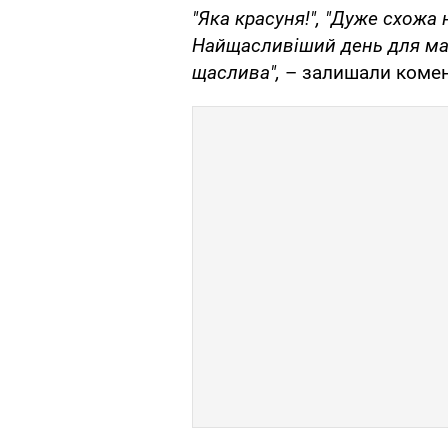
"Яка красуня!", "Дуже схожа
Найщасливіший день для мам
щаслива",
– залишали комент