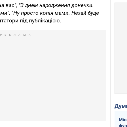
 на вас", "З днем народження донечки.
и", "Ну просто копія мами. Нехай буде
атори під публікацією.
Дум
Мін
фун