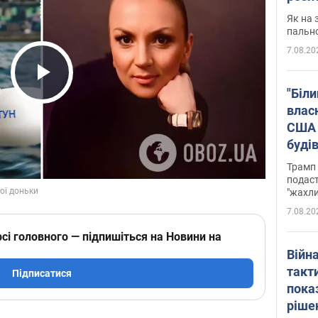
Як на 
пальн
7.08.20
Play Video
"Біли
влас
США 
буді
зали
Трамп 
подаст
"жахли
7.08.20
сі головного — підпишіться на Новини на
Війн
такт
Підписатися
пока
ріше