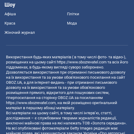
Шоу
Афіша
Плітки
Краса
Мода
Жіночий журнал
Використання будь-яких матеріалів ( в тому числі фото- та відео-),
розміщених на цьому сайті
https://www.obozrevatel.com
та всіх його
піддоменах, в будь-якому вигляді суворо заборонено.
Дозволяється використання при отриманні письмового дозволу
на їх використання та за умови обов'язкового посилання на сайт
OBOZ.UA, а для інтернет-видань - при отриманні письмового
дозволу на їх використання та за умови обов'язкового
розміщення прямого, відкритого для пошукових систем,
гіперпосилання на сторінку OBOZ.UA за посиланням
https://www.obozrevatel.com
, на якій розміщено оригінальний
матеріал в першому абзаці матеріалу.
Всі матеріали на цьому сайті, в тому числі інтерв’ю, статті,
дослідження – є службовими творами журналістів редакції,
виключні майнові права на які належать ТОВ «Золота середина».
На всі опубліковані фотоматеріали Getty Images редакція має
майнові права, які захищаються законом України «Про авторські