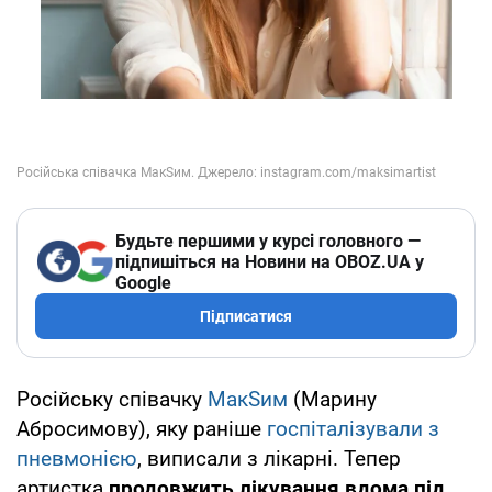
Будьте першими у курсі головного —
підпишіться на Новини на OBOZ.UA у
Google
Підписатися
Російську співачку
МакSим
(Марину
Абросимову), яку раніше
госпіталізували з
пневмонією
, виписали з лікарні. Тепер
артистка
продовжить лікування вдома під