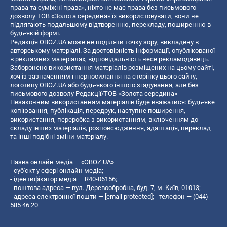
права та суміжні права», ніхто не має права без письмового
дозволу ТОВ «Золота середина» їх використовувати, вони не
підлягають подальшому відтворенню, перекладу, поширенню в
будь-якій формі.
Редакція OBOZ.UA може не поділяти точку зору, викладену в
авторському матеріалі. За достовірність інформації, опублікованої
в рекламних матеріалах, відповідальність несе рекламодавець.
Заборонено використання матеріалів розміщених на цьому сайті,
хоч із зазначенням гіперпосилання на сторінку цього сайту,
логотипу OBOZ.UA або будь-якого іншого згадування, але без
письмового дозволу Редакції/ТОВ «Золота середина»
Незаконним використанням матеріалів буде вважатися: будь-яке
копiювання, публiкацiя, передрук, наступне поширення,
використання, переробка з використанням, включенням до
складу інших матеріалів, розповсюдження, адаптація, переклад
та інші подібні зміни матеріалу.
Назва онлайн медіа — «OBOZ.UA»
- суб'єкт у сфері онлайн медіа;
- ідентифікатор медіа — R40-06156;
- поштова адреса — вул. Деревообробна, буд. 7, м. Київ, 01013;
- адреса електронної пошти —
[email protected]
; - телефон — (044)
585 46 20