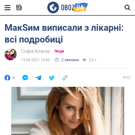
МакSим виписали з лікарні:
всі подробиці
Софія Ковнір
Люди
13.08.2021 14:49
2 хвилини
2,0 т.
0
РУС