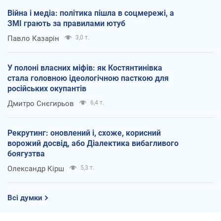
Війна і медіа: політика пішла в соцмережі, а
ЗМІ грають за правилами ютуб
Павло Казарін
3,0 т.
У полоні власних міфів: як Костянтинівка
стала головною ідеологічною пасткою для
російських окупантів
Дмитро Снєгирьов
6,4 т.
Рекрутинг: оновлений і, схоже, корисний
ворожий досвід, або Діалектика вибагливого
боягузтва
Олександр Кірш
5,3 т.
Всі думки