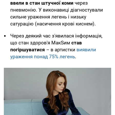
ввели в стан штучної коми
через
пневмонію. У виконавиці діагностували
сильне ураження легень і низьку
сатурацію (насичення крові киснем).
Через деякий час з'явилася інформація,
що стан здоров'я МакSим
став
погіршуватися
– в артистки
виявили
ураження понад 75% легень
.