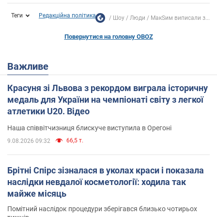
Теги
Редакційна політика
Шоу
Люди
МакSим виписали з...
Повернутися на головну OBOZ
Важливе
Красуня зі Львова з рекордом виграла історичну
медаль для України на чемпіонаті світу з легкої
атлетики U20. Відео
Наша співвітчизниця блискуче виступила в Орегоні
66,5 т.
9.08.2026 09:32
Брітні Спірс зізналася в уколах краси і показала
наслідки невдалої косметології: ходила так
майже місяць
Помітний наслідок процедури зберігався близько чотирьох