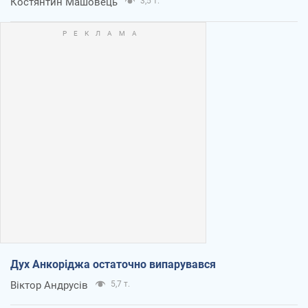
Костянтин Машовець
3,5 т.
Дух Анкоріджа остаточно випарувався
Віктор Андрусів
5,7 т.