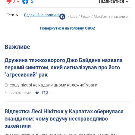
3
2
Підписатися
Теги
Редакційна політика
Шоу
Люди
МакSим виписали з...
Повернутися на головну OBOZ
Важливе
Дружина тяжкохворого Джо Байдена назвала
перший симптом, який сигналізував про його
"агресивний" рак
Спершу лікарі не надали цьому належної уваги
17,3 т.
6.08.2026 12:46
Відпустка Лесі Нікітюк у Карпатах обернулася
скандалом: чому ведучу несправедливо
захейтили