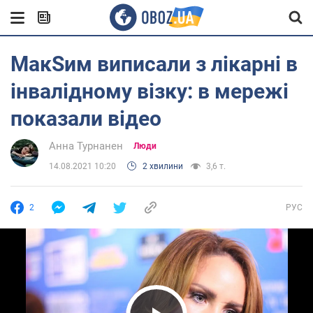
МакSим виписали з лікарні в
інвалідному візку: в мережі
показали відео
Анна Турнанен
Люди
14.08.2021 10:20
2 хвилини
3,6 т.
2
РУС