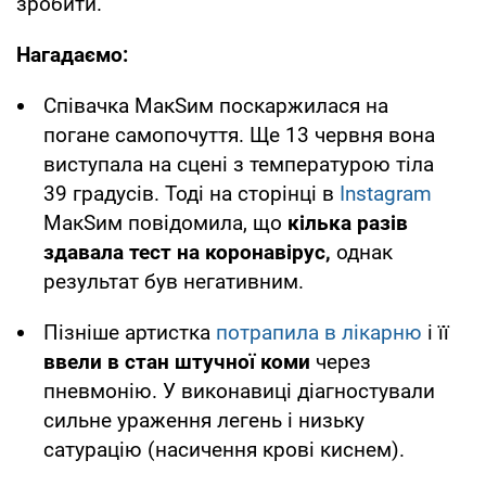
зробити.
Нагадаємо:
Співачка МакSим поскаржилася на
погане самопочуття. Ще 13 червня вона
виступала на сцені з температурою тіла
39 градусів. Тоді на сторінці в
Instagram
МакSим повідомила, що
кілька разів
здавала тест на коронавірус,
однак
результат був негативним.
Пізніше артистка
потрапила в лікарню
і її
ввели в стан штучної коми
через
пневмонію. У виконавиці діагностували
сильне ураження легень і низьку
сатурацію (насичення крові киснем).