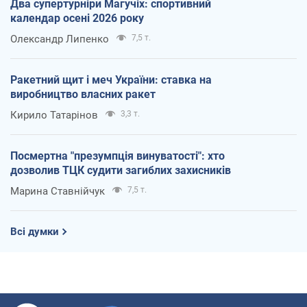
Два супертурніри Магучіх: спортивний
календар осені 2026 року
Олександр Липенко
7,5 т.
Ракетний щит і меч України: ставка на
виробництво власних ракет
Кирило Татарінов
3,3 т.
Посмертна "презумпція винуватості": хто
дозволив ТЦК судити загиблих захисників
Марина Ставнійчук
7,5 т.
Всі думки