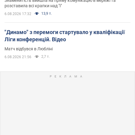
Знаменитість вийшла на пряму комунікацію в мережі та
розставила всі крапки над "і"
13,9 т.
6.08.2026 17:32
"Динамо" з перемоги стартувало у кваліфікації
Ліги конференцій. Відео
Матч відбувся в Любліні
2,7 т.
6.08.2026 21:56