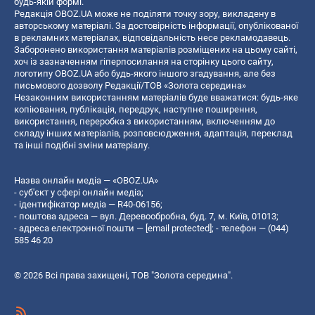
будь-якій формі.
Редакція OBOZ.UA може не поділяти точку зору, викладену в
авторському матеріалі. За достовірність інформації, опублікованої
в рекламних матеріалах, відповідальність несе рекламодавець.
Заборонено використання матеріалів розміщених на цьому сайті,
хоч із зазначенням гіперпосилання на сторінку цього сайту,
логотипу OBOZ.UA або будь-якого іншого згадування, але без
письмового дозволу Редакції/ТОВ «Золота середина»
Незаконним використанням матеріалів буде вважатися: будь-яке
копiювання, публiкацiя, передрук, наступне поширення,
використання, переробка з використанням, включенням до
складу інших матеріалів, розповсюдження, адаптація, переклад
та інші подібні зміни матеріалу.
Назва онлайн медіа — «OBOZ.UA»
- суб'єкт у сфері онлайн медіа;
- ідентифікатор медіа — R40-06156;
- поштова адреса — вул. Деревообробна, буд. 7, м. Київ, 01013;
- адреса електронної пошти —
[email protected]
; - телефон — (044)
585 46 20
© 2026 Всі права захищені, ТОВ "Золота середина".