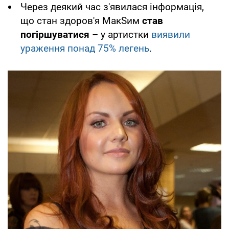
Через деякий час з'явилася інформація,
що стан здоров'я МакSим
став
погіршуватися
– у артистки
виявили
ураження понад 75% легень
.