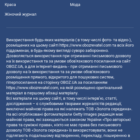
Краса
Мода
Жіночий журнал
Використання будь-яких матеріалів ( в тому числі фото- та відео-),
розміщених на цьому сайті
https://www.obozrevatel.com
та всіх його
піддоменах, в будь-якому вигляді суворо заборонено.
Дозволяється використання при отриманні письмового дозволу
на їх використання та за умови обов'язкового посилання на сайт
OBOZ.UA, а для інтернет-видань - при отриманні письмового
дозволу на їх використання та за умови обов'язкового
розміщення прямого, відкритого для пошукових систем,
гіперпосилання на сторінку OBOZ.UA за посиланням
https://www.obozrevatel.com
, на якій розміщено оригінальний
матеріал в першому абзаці матеріалу.
Всі матеріали на цьому сайті, в тому числі інтерв’ю, статті,
дослідження – є службовими творами журналістів редакції,
виключні майнові права на які належать ТОВ «Золота середина».
На всі опубліковані фотоматеріали Getty Images редакція має
майнові права, які захищаються законом України «Про авторські
права та суміжні права», ніхто не має права без письмового
дозволу ТОВ «Золота середина» їх використовувати, вони не
підлягають подальшому відтворенню, перекладу, поширенню в