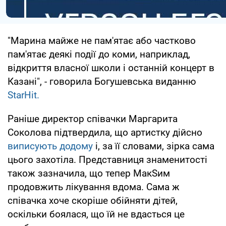
"Марина майже не пам'ятає або частково
пам'ятає деякі події до коми, наприклад,
відкриття власної школи і останній концерт в
Казані", - говорила Богушевська виданню
StarHit.
Раніше директор співачки Маргарита
Соколова підтвердила, що артистку дійсно
виписують додому
і, за її словами, зірка сама
цього захотіла. Представниця знаменитості
також зазначила, що тепер МакSим
продовжить лікування вдома. Сама ж
співачка хоче скоріше обійняти дітей,
оскільки боялася, що їй не вдасться це