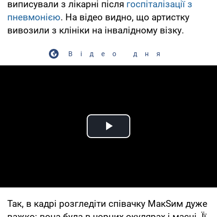
виписували з лікарні після
госпіталізації з
пневмонією
. На відео видно, що артистку
вивозили з клініки на інвалідному візку.
Відео дня
Play Video
Так, в кадрі розгледіти співачку МакSим дуже
важко: вона була в чорних окулярах і масці. Її