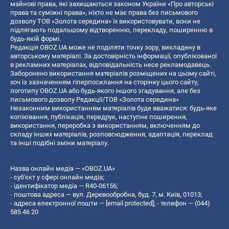
майнові права, які захищаються законом України «Про авторські
права та суміжні права», ніхто не має права без письмового
дозволу ТОВ «Золота середина» їх використовувати, вони не
підлягають подальшому відтворенню, перекладу, поширенню в
будь-якій формі.
Редакція OBOZ.UA може не поділяти точку зору, викладену в
авторському матеріалі. За достовірність інформації, опублікованої
в рекламних матеріалах, відповідальність несе рекламодавець.
Заборонено використання матеріалів розміщених на цьому сайті,
хоч із зазначенням гіперпосилання на сторінку цього сайту,
логотипу OBOZ.UA або будь-якого іншого згадування, але без
письмового дозволу Редакції/ТОВ «Золота середина»
Незаконним використанням матеріалів буде вважатися: будь-яке
копiювання, публiкацiя, передрук, наступне поширення,
використання, переробка з використанням, включенням до
складу інших матеріалів, розповсюдження, адаптація, переклад
та інші подібні зміни матеріалу.
Назва онлайн медіа — «OBOZ.UA»
- суб'єкт у сфері онлайн медіа;
- ідентифікатор медіа — R40-06156;
- поштова адреса — вул. Деревообробна, буд. 7, м. Київ, 01013;
- адреса електронної пошти —
[email protected]
; - телефон — (044)
585 46 20