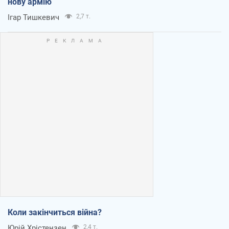
нову армію
Ігар Тишкевич
2,7 т.
Коли закінчиться війна?
Юрій Хрістензен
2,4 т.