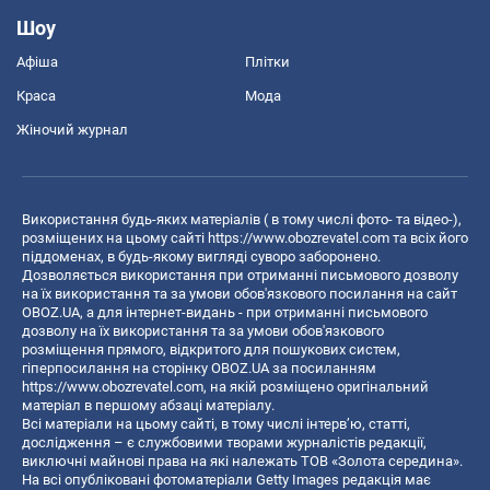
Шоу
Афіша
Плітки
Краса
Мода
Жіночий журнал
Використання будь-яких матеріалів ( в тому числі фото- та відео-),
розміщених на цьому сайті
https://www.obozrevatel.com
та всіх його
піддоменах, в будь-якому вигляді суворо заборонено.
Дозволяється використання при отриманні письмового дозволу
на їх використання та за умови обов'язкового посилання на сайт
OBOZ.UA, а для інтернет-видань - при отриманні письмового
дозволу на їх використання та за умови обов'язкового
розміщення прямого, відкритого для пошукових систем,
гіперпосилання на сторінку OBOZ.UA за посиланням
https://www.obozrevatel.com
, на якій розміщено оригінальний
матеріал в першому абзаці матеріалу.
Всі матеріали на цьому сайті, в тому числі інтерв’ю, статті,
дослідження – є службовими творами журналістів редакції,
виключні майнові права на які належать ТОВ «Золота середина».
На всі опубліковані фотоматеріали Getty Images редакція має