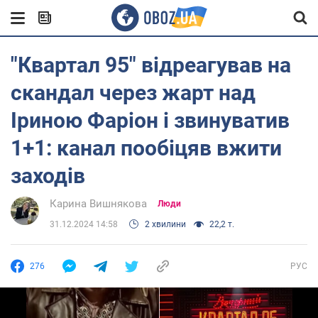
"Квартал 95" відреагував на
скандал через жарт над
Іриною Фаріон і звинуватив
1+1: канал пообіцяв вжити
заходів
Карина Вишнякова
Люди
31.12.2024 14:58
2 хвилини
22,2 т.
276
РУС