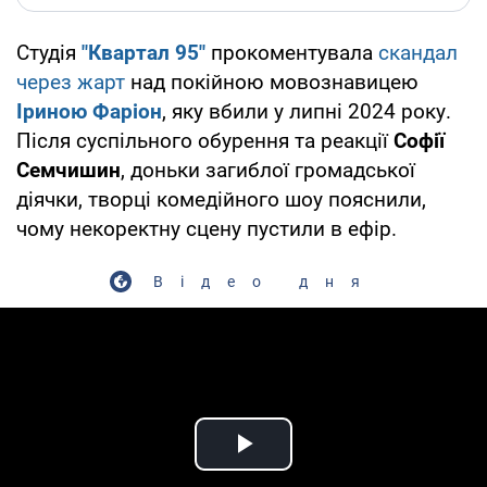
Студія
"Квартал 95"
прокоментувала
скандал
через жарт
над покійною мовознавицею
Іриною Фаріон
, яку вбили у липні 2024 року.
Після суспільного обурення та реакції
Софії
Семчишин
, доньки загиблої громадської
діячки, творці комедійного шоу пояснили,
чому некоректну сцену пустили в ефір.
Відео дня
Play Video