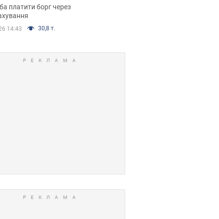
я ухвалив
ба платити борг через
ікуване рішення
ахування
30,8 т.
26 14:43