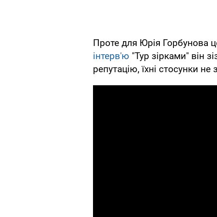
Проте для Юрія Горбунова це
інтерв'ю
"Тур зірками" він з
репутацію, їхні стосунки не 