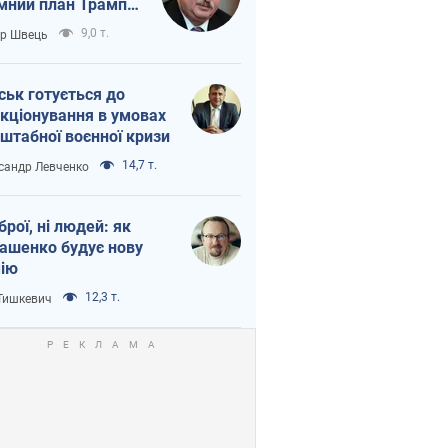
мний план Трампа
тіна?
9,0 т.
ор Швець
ськ готується до
кціонування в умовах
штабної воєнної кризи
14,7 т.
сандр Левченко
зброї, ні людей: як
ашенко будує нову
ію
12,3 т.
 Тишкевич