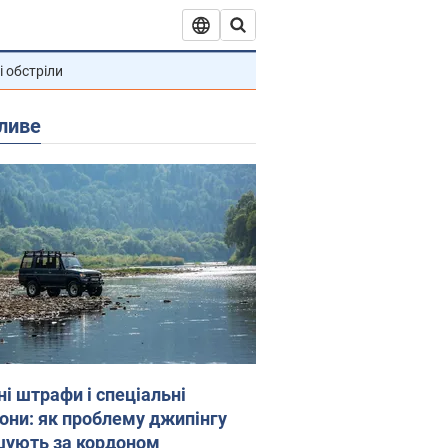
і обстріли
ливе
ні штрафи і спеціальні
гони: як проблему джипінгу
шують за кордоном