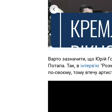
Варто зазначити, що Юрій Г
Потапа. Так, в
інтерв'ю
"Розм
по-своєму, тому втечу арти