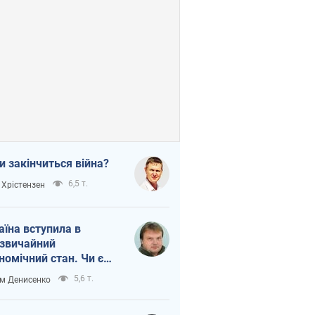
и закінчиться війна?
6,5 т.
 Хрістензен
аїна вступила в
звичайний
номічний стан. Чи є
тло вкінці тунелю?
5,6 т.
м Денисенко