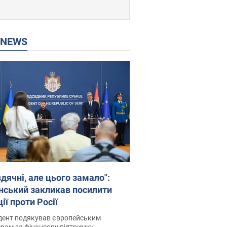
P NEWS
дячні, але цього замало":
нський закликав посилити
ії проти Росії
дент подякував європейським
рам за фінансову підтримку