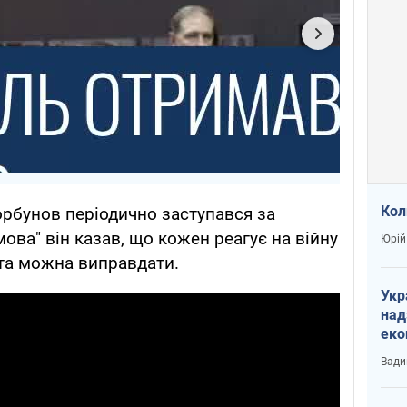
Кол
орбунов періодично заступався за
ова" він казав, що кожен реагує на війну
Юрій
ста можна виправдати.
Укр
над
еко
сві
Вади