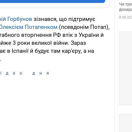
судд
Чи тре
неоч
донар
8.08.20
ій Горбунов
зізнався, що підтримує
Олексієм Потапенком
(псевдонім Потап),
абного вторгнення РФ втік з України й
йже 3 роки великої війни. Зараз
в Іспанії й будує там кар'єру, а на
.
ідео дня