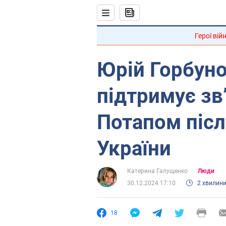
Герої вій
Юрій Горбуно
підтримує зв
Потапом після
України
Катерина Галущенко
Люди
30.12.2024 17:10
2 хвилин
18