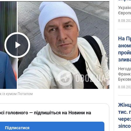
Україн
Європ
8.08.20
На П
аном
прой
Play Video
злив
пере
Негода
річки
Франк
Буков
8.08.20
Жінц
тис. 
сі головного — підпишіться на Новини на
чере
зіпс
Підписатися