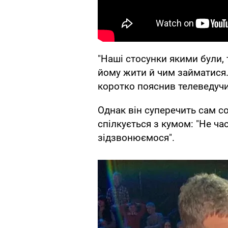
"Наші стосунки якими були, 
йому жити й чим займатися.
коротко пояснив телеведучи
Однак він суперечить сам с
спілкується з кумом: "Не ча
зідзвонюємося".