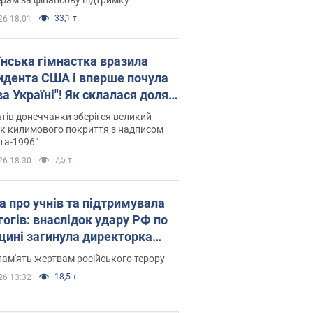
33,1 т.
26 18:01
їнська гімнастка вразила
идента США і вперше почула
а Україні"! Як склалася доля
паєвої, яка 30 років тому
тів донеччанки зберігся великий
ала "золото" Олімпіади
к килимового покриття з надписом
та-1996"
7,5 т.
26 18:30
а про учнів та підтримувала
гогів: внаслідок удару РФ по
щині загинула директорка
ького ліцею, її чоловік та онук
пам'ять жертвам російського терору
18,5 т.
26 13:32