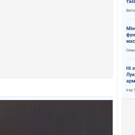
тає
і Пу
Вікт
Мін
фун
мас
Олек
Ні 
Лук
арм
Ігар