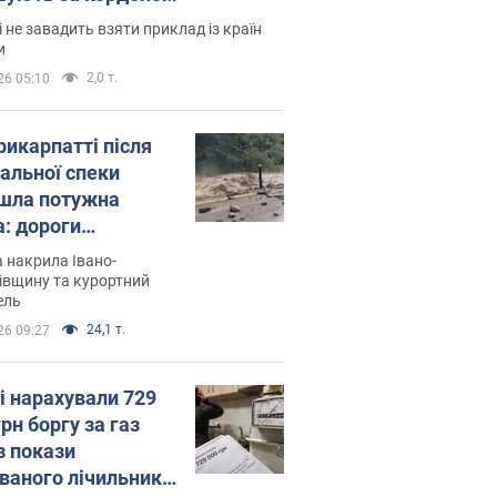
і не завадить взяти приклад із країн
и
2,0 т.
26 05:10
рикарпатті після
альної спеки
шла потужна
а: дороги
творились на
 накрила Івано-
. Відео
івщину та курортний
ель
24,1 т.
26 09:27
і нарахували 729
грн боргу за газ
з покази
ованого лічильника: