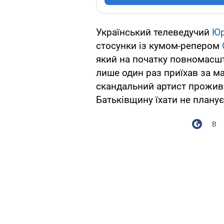
Український телеведучий
Юр
стосунки із кумом-репером
який на початку повномасшт
лише один раз приїхав за ма
скандальний артист проживає 
Батьківщину їхати не планує
В