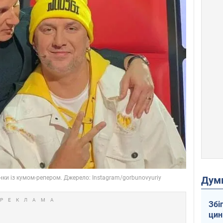
Дум
Збі
цин