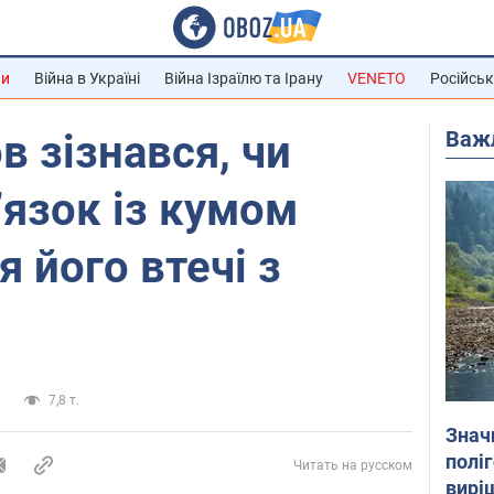
ни
Війна в Україні
Війна Ізраїлю та Ірану
VENETO
Російськ
Важ
в зізнався, чи
ʼязок із кумом
 його втечі з
и
7,8 т.
Знач
полі
Читать на русском
вирі