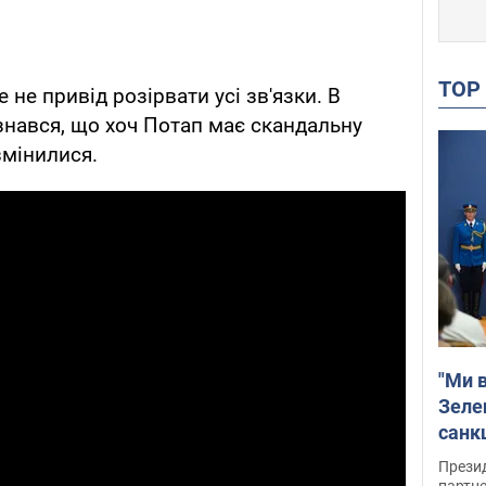
TO
 не привід розірвати усі зв'язки. В
ізнався, що хоч Потап має скандальну
змінилися.
"Ми в
Зеле
санкц
Прези
партне