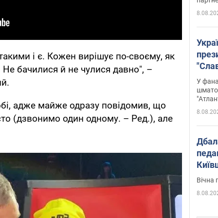
8.08.20
Укра
през
такими і є. Кожен вирішує по-своєму, як
"Слав
 Не бачилися й не чулися давно", –
Подко
й.
У фана
вигр
шмато
"Атлан
обі, адже майже одразу повідомив, що
8.08.20
сто (дзвонимо один одному. – Ред.), але
Дбал
педа
Київ
київс
Вічна 
8.08.20