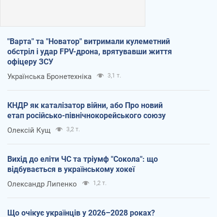
"Варта" та "Новатор" витримали кулеметний
обстріл і удар FPV-дрона, врятувавши життя
офіцеру ЗСУ
Українська Бронетехніка
3,1 т.
КНДР як каталізатор війни, або Про новий
етап російсько-північнокорейського союзу
Олексій Кущ
3,2 т.
Вихід до еліти ЧС та тріумф "Сокола": що
відбувається в українському хокеї
Олександр Липенко
1,2 т.
Що очікує українців у 2026–2028 роках?