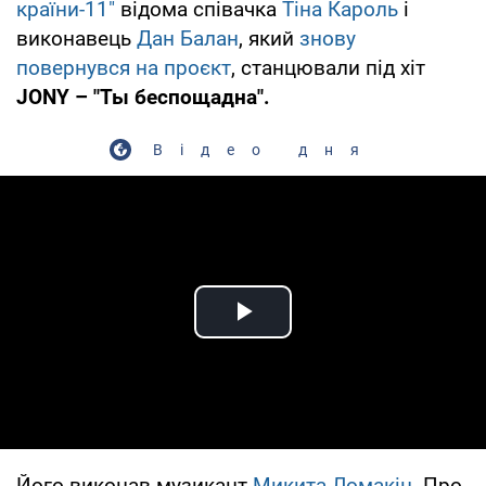
країни-11"
відома співачка
Тіна Кароль
і
виконавець
Дан Балан
, який
знову
повернувся на проєкт
, станцювали під хіт
JONY –
"Ты беспощадна".
Відео дня
Play Video
Його виконав музикант
Микита Ломакін
. Про