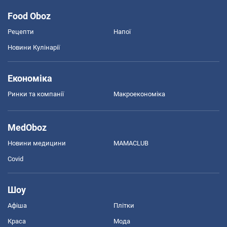
Food Oboz
Рецепти
Напої
Новини Кулінарії
Економіка
Ринки та компанії
Макроекономіка
MedOboz
Новини медицини
MAMACLUB
Covid
Шоу
Афіша
Плітки
Краса
Мода