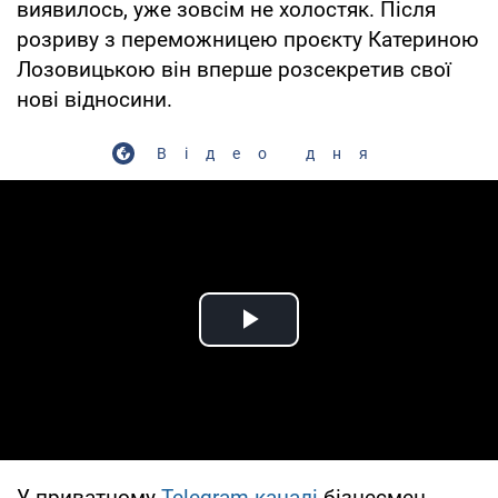
виявилось, уже зовсім не холостяк. Після
розриву з переможницею проєкту Катериною
Лозовицькою він вперше розсекретив свої
нові відносини.
Відео дня
Play Video
У приватному
Telegram-каналі
бізнесмен