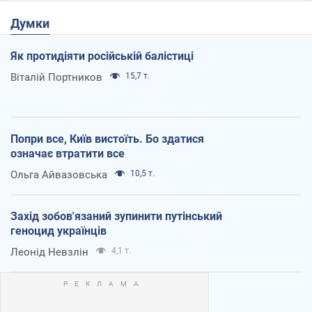
Думки
Як протидіяти російській балістиці
Віталій Портников
15,7 т.
Попри все, Київ вистоїть. Бо здатися
означає втратити все
Ольга Айвазовська
10,5 т.
Захід зобов'язаний зупинити путінський
геноцид українців
Леонід Невзлін
4,1 т.