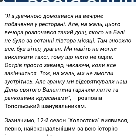
"Я з дівчиною домовився на вечірнє
побачення у ресторані. Але, на жаль, цього
вечора розпочався такий дощ, якого на Балі
не було за останні півтора місяці. Там зносило
все, був вітер, ураган. Ми навіть не могли
викликати таксі, тому що ніхто не їздив.
Острів просто завмер, чекаючи, коли все
закінчиться. Тож, на жаль, ми не змогли
зустрітись. Але зранку ми відсвяткували наш
День святого Валентина гарячим латте та
ранковими круасанами"
, – розповів
Топольський шанувальникам.
Зазначимо, 12-й сезон "Холостяка" виявився,
певно, найскандальнішим за всю історію