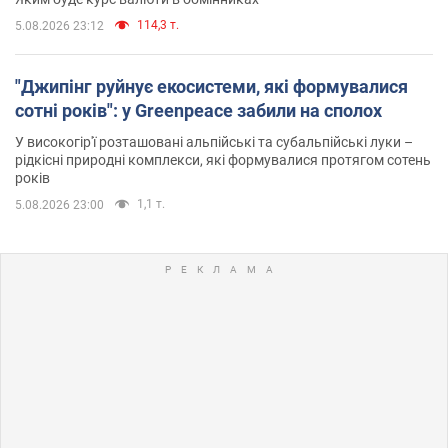
114,3 т.
5.08.2026 23:12
"Джипінг руйнує екосистеми, які формувалися
сотні років": у Greenpeace забили на сполох
У високогір'ї розташовані альпійські та субальпійські луки –
рідкісні природні комплекси, які формувалися протягом сотень
років
1,1 т.
5.08.2026 23:00