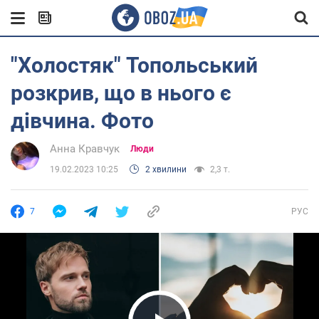
"Холостяк" Топольський
розкрив, що в нього є
дівчина. Фото
Анна Кравчук
Люди
19.02.2023 10:25
2 хвилини
2,3 т.
7
РУС