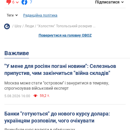
6
7
Підписатися
Теги
Редакційна політика
Шоу
Люди
"Холостяк" Топольський розкрив ...
Повернутися на головну OBOZ
Важливе
"У мене для росіян погані новини": Селезньов
припустив, чим закінчиться "війна складів"
Москва може стати "островом" і зануритися в темряву,
спрогнозував військовий експерт
59,2 т.
5.08.2026 16:00
Банки "готуються" до нового курсу долара:
українцям розповіли, чого очікувати
Яким буде курс валюти в обмінниках