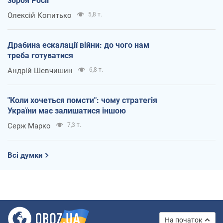
зброя Росії
Олексій Копитько
5,8 т.
Драбина ескалації війни: до чого нам
треба готуватися
Андрій Шевчишин
6,8 т.
"Коли хочеться помсти": чому стратегія
України має залишатися іншою
Серж Марко
7,3 т.
Всі думки
На початок