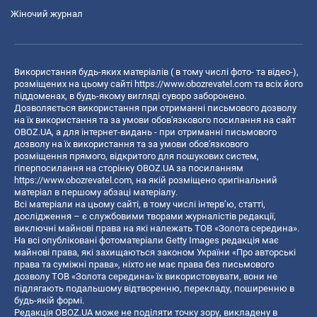
Жіночий журнал
Використання будь-яких матеріалів ( в тому числі фото- та відео-),
розміщених на цьому сайті
https://www.obozrevatel.com
та всіх його
піддоменах, в будь-якому вигляді суворо заборонено.
Дозволяється використання при отриманні письмового дозволу
на їх використання та за умови обов'язкового посилання на сайт
OBOZ.UA, а для інтернет-видань - при отриманні письмового
дозволу на їх використання та за умови обов'язкового
розміщення прямого, відкритого для пошукових систем,
гіперпосилання на сторінку OBOZ.UA за посиланням
https://www.obozrevatel.com
, на якій розміщено оригінальний
матеріал в першому абзаці матеріалу.
Всі матеріали на цьому сайті, в тому числі інтерв’ю, статті,
дослідження – є службовими творами журналістів редакції,
виключні майнові права на які належать ТОВ «Золота середина».
На всі опубліковані фотоматеріали Getty Images редакція має
майнові права, які захищаються законом України «Про авторські
права та суміжні права», ніхто не має права без письмового
дозволу ТОВ «Золота середина» їх використовувати, вони не
підлягають подальшому відтворенню, перекладу, поширенню в
будь-якій формі.
Редакція OBOZ.UA може не поділяти точку зору, викладену в