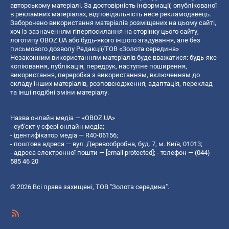
авторському матеріалі. За достовірність інформації, опублікованої
в рекламних матеріалах, відповідальність несе рекламодавець.
Заборонено використання матеріалів розміщених на цьому сайті,
хоч із зазначенням гіперпосилання на сторінку цього сайту,
логотипу OBOZ.UA або будь-якого іншого згадування, але без
письмового дозволу Редакції/ТОВ «Золота середина»
Незаконним використанням матеріалів буде вважатися: будь-яке
копiювання, публiкацiя, передрук, наступне поширення,
використання, переробка з використанням, включенням до
складу інших матеріалів, розповсюдження, адаптація, переклад
та інші подібні зміни матеріалу.
Назва онлайн медіа — «OBOZ.UA»
- суб'єкт у сфері онлайн медіа;
- ідентифікатор медіа — R40-06156;
- поштова адреса — вул. Деревообробна, буд. 7, м. Київ, 01013;
- адреса електронної пошти —
[email protected]
; - телефон — (044)
585 46 20
© 2026 Всі права захищені, ТОВ "Золота середина".