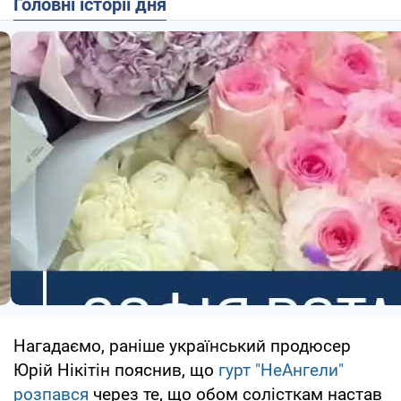
Головні історії дня
Нагадаємо, раніше український продюсер
Юрій Нікітін пояснив, що
гурт "НеАнгели"
розпався
через те, що обом солісткам настав