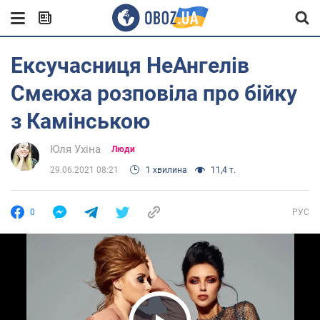
Ексучасниця НеАнгелів
Смеюха розповіла про бійку
з Камінською
Юля Ухіна
Люди
29.06.2021 08:21
1 хвилина
11,4 т.
0
РУС