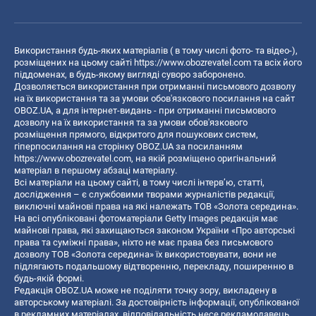
Використання будь-яких матеріалів ( в тому числі фото- та відео-),
розміщених на цьому сайті
https://www.obozrevatel.com
та всіх його
піддоменах, в будь-якому вигляді суворо заборонено.
Дозволяється використання при отриманні письмового дозволу
на їх використання та за умови обов'язкового посилання на сайт
OBOZ.UA, а для інтернет-видань - при отриманні письмового
дозволу на їх використання та за умови обов'язкового
розміщення прямого, відкритого для пошукових систем,
гіперпосилання на сторінку OBOZ.UA за посиланням
https://www.obozrevatel.com
, на якій розміщено оригінальний
матеріал в першому абзаці матеріалу.
Всі матеріали на цьому сайті, в тому числі інтерв’ю, статті,
дослідження – є службовими творами журналістів редакції,
виключні майнові права на які належать ТОВ «Золота середина».
На всі опубліковані фотоматеріали Getty Images редакція має
майнові права, які захищаються законом України «Про авторські
права та суміжні права», ніхто не має права без письмового
дозволу ТОВ «Золота середина» їх використовувати, вони не
підлягають подальшому відтворенню, перекладу, поширенню в
будь-якій формі.
Редакція OBOZ.UA може не поділяти точку зору, викладену в
авторському матеріалі. За достовірність інформації, опублікованої
в рекламних матеріалах, відповідальність несе рекламодавець.