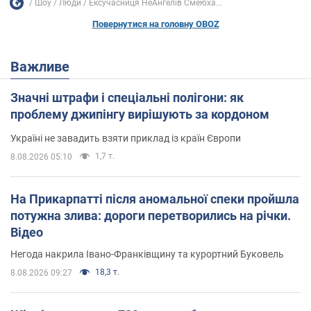
Шоу
Люди
Ексучасниця НеАнгелів Смеюха...
Повернутися на головну OBOZ
Важливе
Значні штрафи і спеціальні полігони: як
проблему джипінгу вирішують за кордоном
Україні не завадить взяти приклад із країн Європи
1,7 т.
8.08.2026 05:10
На Прикарпатті після аномальної спеки пройшла
потужна злива: дороги перетворились на річки.
Відео
Негода накрила Івано-Франківщину та курортний Буковель
18,3 т.
8.08.2026 09:27