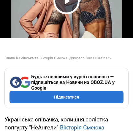
Play Video
Будьте першими у курсі головного —
підпишіться на Новини на OBOZ.UA у
Google
Підписатися
Українська співачка, колишня солістка
попгурту "НеАнгели"
Вікторія Смеюха