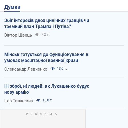
Думки
Збіг інтересів двох цинічних гравців чи
таємний план Трампа і Путіна?
Віктор Швець
7,2 т.
Мінськ готується до функціонування в
умовах масштабної воєнної кризи
Олександр Левченко
13,0 т.
Ні зброї, ні людей: як Лукашенко будує
нову армію
Ігар Тишкевич
10,0 т.