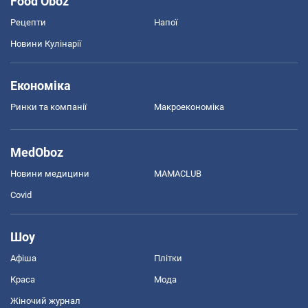
Food Oboz
Рецепти
Напої
Новини Кулінарії
Економіка
Ринки та компанії
Макроекономіка
MedOboz
Новини медицини
MAMACLUB
Covid
Шоу
Афіша
Плітки
Краса
Мода
Жіночий журнал