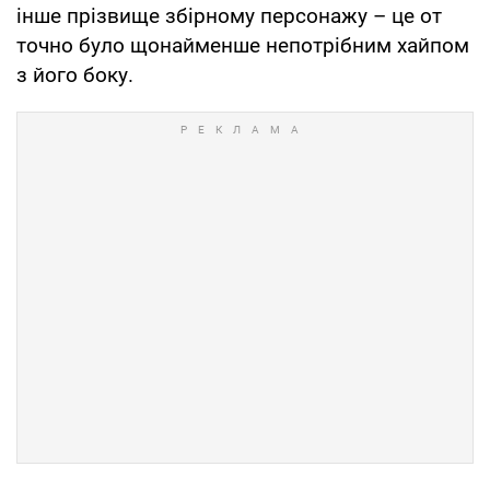
інше прізвище збірному персонажу – це от
точно було щонайменше непотрібним хайпом
з його боку.