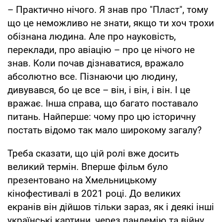
– Практично нічого. Я знав про "Пласт", тому
що це неможливо не знати, якщо ти хоч трохи
обізнана людина. Але про науковість,
переклади, про авіацію – про це нічого не
знав. Коли почав дізнаватися, вражало
абсолютно все. Пізнаючи цю людину,
дивувався, бо це все – він, і він, і він. І це
вражає. Інша справа, що багато поставало
питань. Найперше: чому про цю історичну
постать відомо так мало широкому загалу?
Треба сказати, що цій ролі вже досить
великий термін. Вперше фільм було
презентовано на Хмельницькому
кінофестивалі в 2021 році. До великих
екранів він дійшов тільки зараз, як і деякі інші
українські картини, через пандемію та війну.