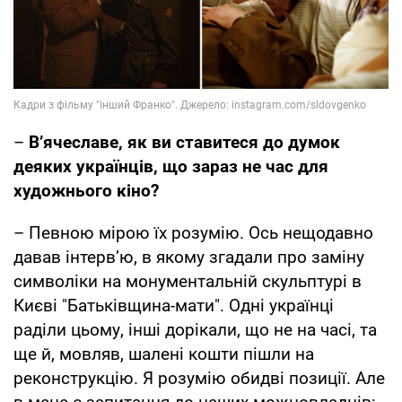
–
В’ячеславе, я
к ви ставитеся до думок
деяких українців, що зараз не час для
художнього кіно?
– Певною мірою їх розумію. Ось нещодавно
давав інтерв’ю, в якому згадали про заміну
символіки на монументальній скульптурі в
Києві "Батьківщина-мати". Одні українці
раділи цьому, інші дорікали, що не на часі, та
ще й, мовляв, шалені кошти пішли на
реконструкцію. Я розумію обидві позиції. Але