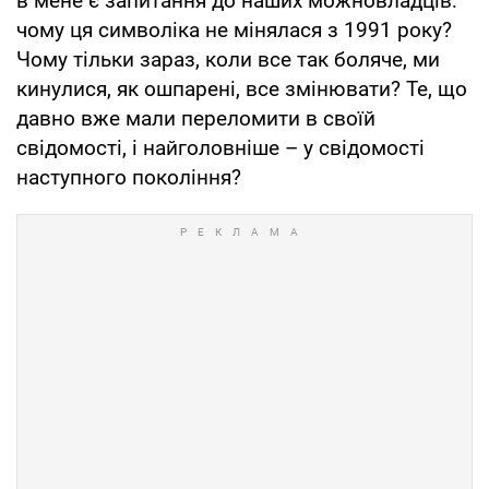
в мене є запитання до наших можновладців:
чому ця символіка не мінялася з 1991 року?
Чому тільки зараз, коли все так боляче, ми
кинулися, як ошпарені, все змінювати? Те, що
давно вже мали переломити в своїй
свідомості, і найголовніше – у свідомості
наступного покоління?