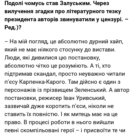
Подолі чомусь став Залуським. Через
вилучення згадки про літературного тезку
президента авторів звинуватили у цензурі. –
Ред.)?
– На мій погляд, це абсолютно дурний хайп,
який не має ніякого стосунку до вистави.
Люди, які дивилися цю постановку,
абсолютно чітко це розуміють. А ті, хто
підтримав скандал, просто неуважно читали
п’єсу Карпенка-Карого. Там дійсно є один з
персонажів із прізвищем Зеленський. А автор
постановки, режисер Іван Уривський,
зазвичай дуже коротить п’єси, ніколи не
ставить їх повністю. І як митець має на це
право. В процесі роботи в нього вийшли
певні скомпільовані герої – і присвоїти те чи