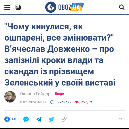
"Чому кинулися, як
ошпарені, все змінювати?"
В’ячеслав Довженко – про
запізнілі кроки влади та
скандал із прізвищем
Зеленський у своїй виставі
Оксана Гейдор
Люди
8.02.2024 04:00
6 хвилин
257,3 т.
60
РУС