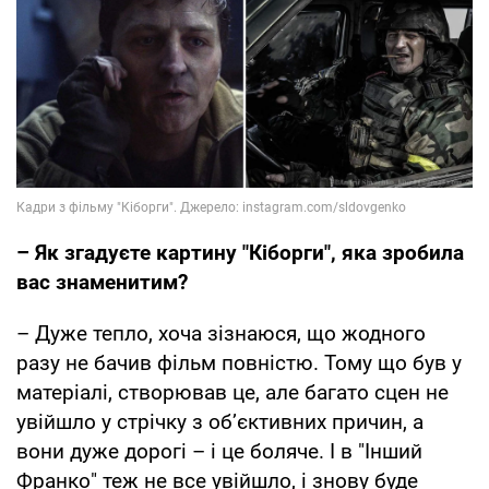
– Як згадуєте картину "Кіборги", яка зробила
вас знаменитим?
– Дуже тепло, хоча зізнаюся, що жодного
разу не бачив фільм повністю. Тому що був у
матеріалі, створював це, але багато сцен не
увійшло у стрічку з об’єктивних причин, а
вони дуже дорогі – і це боляче. І в "Інший
Франко" теж не все увійшло, і знову буде