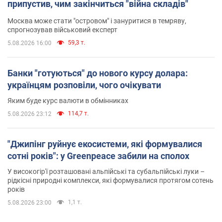
припустив, чим закінчиться "війна складів"
Москва може стати "островом" і зануритися в темряву,
спрогнозував військовий експерт
59,3 т.
5.08.2026 16:00
Банки "готуються" до нового курсу долара:
українцям розповіли, чого очікувати
Яким буде курс валюти в обмінниках
114,7 т.
5.08.2026 23:12
"Джипінг руйнує екосистеми, які формувалися
сотні років": у Greenpeace забили на сполох
У високогір'ї розташовані альпійські та субальпійські луки –
рідкісні природні комплекси, які формувалися протягом сотень
років
1,1 т.
5.08.2026 23:00