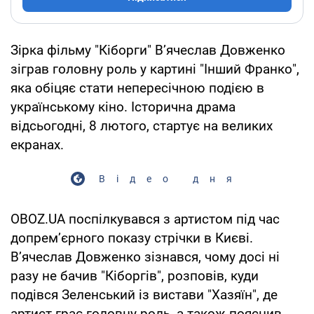
Зірка фільму "Кіборги" В’ячеслав Довженко
зіграв головну роль у картині "Інший Франко",
яка обіцяє стати непересічною подією в
українському кіно. Історична драма
відсьогодні, 8 лютого, стартує на великих
екранах.
Відео дня
OBOZ.UA поспілкувався з артистом під час
допрем’єрного показу стрічки в Києві.
В’ячеслав Довженко зізнався, чому досі ні
разу не бачив "Кіборгів", розповів, куди
подівся Зеленський із вистави "Хазяїн", де
артист грає головну роль, а також пояснив,