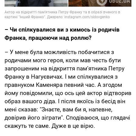
– Чи спілкувалися ви з кимось із родичів
Франка, працюючи над роллю?
– У мене була можливість побачитися з
родичами мого героя, коли мав честь бути
запрошеним на відкриття пам’ятника Петру
Франку в Нагуєвичах. І ми спілкувалися з
правнуком Каменяра певний час. А згодом
йому повідомили, що ось цей актор відтворив
образ вашого діда. І після якоїсь із бесід він
мені сказав: "Знаєте, вам би я, напевне,
довірив його зіграти". Сподіваюся, що глядачі
скажуть те саме. Дуже в це вірю.