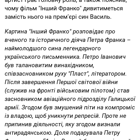
чому фільм "Інший Франко" дивитиметься
замість нього на прем’єрі син Василь.
Картина "Інший Франко" розповідає про
вченого та історичного діяча Петра Франка –
наймолодшого сина легендарного
українського письменника. Петро Іванович
був талановитим винахідником,
співзасновником руху "Пласт", літератором.
Після завершення Першої світової війни
(служив на фронті військовим пілотом) став
засновником авіаційного підрозділу Галицької
армії. Згодом був змушений піти на компроміс
із владою, щоб уникнути репресій. Проте не
припинив діяльності, яку згодом визнали
антирадянською. Доля подарувала Петру