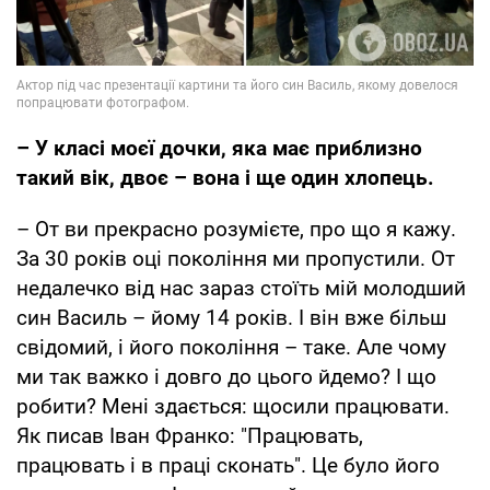
– У класі моєї дочки, яка має приблизно
такий вік, двоє – вона і ще один хлопець.
– От ви прекрасно розумієте, про що я кажу.
За 30 років оці покоління ми пропустили. От
недалечко від нас зараз стоїть мій молодший
син Василь – йому 14 років. І він вже більш
свідомий, і його покоління – таке. Але чому
ми так важко і довго до цього йдемо? І що
робити? Мені здається: щосили працювати.
Як писав Іван Франко: "Працювать,
працювать і в праці сконать". Це було його