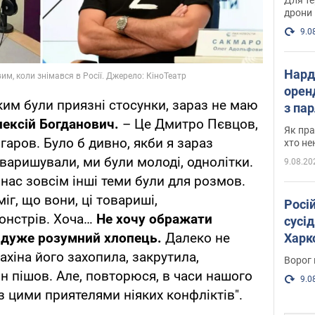
дрони
9.0
Нард
оренд
ким були приязні стосунки, зараз не маю
з па
ексій Богданович.
– Це Дмитро Пєвцов,
де п
Як пра
аров. Було б дивно, якби я зараз
хто не
варишували, ми були молоді, однолітки.
9.08.20
 нас зовсім інші теми були для розмов.
іг, що вони, ці товариші,
Росі
онстрів. Хоча…
Не хочу ображати
сусід
е дуже розумний хлопець.
Далеко не
Харко
пост
ахіна його захопила, закрутила,
Ворог 
він пішов. Але, повторюся, в часи нашого
9.0
з цими приятелями ніяких конфліктів".