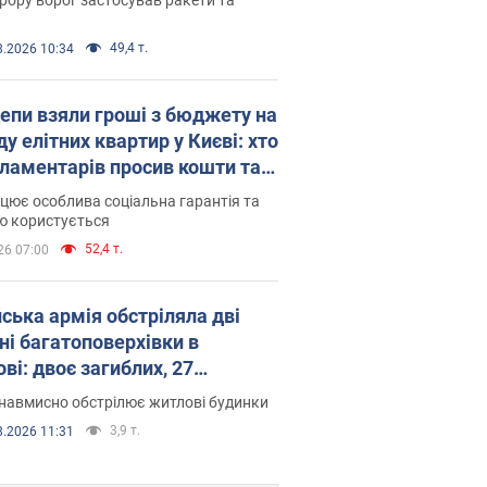
49,4 т.
8.2026 10:34
епи взяли гроші з бюджету на
у елітних квартир у Києві: хто
рламентарів просив кошти та
оселився
цює особлива соціальна гарантія та
ю користується
52,4 т.
26 07:00
йська армія обстріляла дві
ні багатоповерхівки в
ві: двоє загиблих, 27
раждалих
навмисно обстрілює житлові будинки
3,9 т.
8.2026 11:31