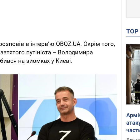
TO
озповів в інтерв’ю OBOZ.UA. Окрім того,
 затятого путініста – Володимира
бився на зйомках у Києві.
Армі
атаку
части
Фото
Для те