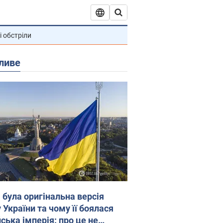
і обстріли
ливе
 була оригінальна версія
 України та чому її боялася
ська імперія: про це не