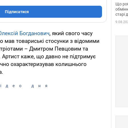
та б
Що роб
обмінн
Підписатися
старі 
9.08.20
Олексій Богданович
, який свого часу
 що мав товариські стосунки з відомими
патріотами – Дмитром Певцовим та
Артист каже, що давно не підтримує
лучно охарактеризував колишнього
а.
ідео дня