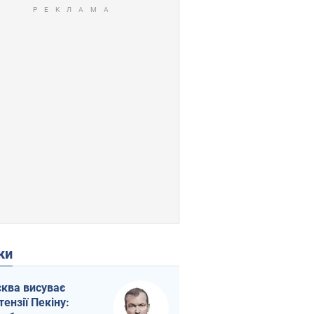
ки
ква висуває
тензії Пекіну: