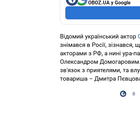
OBOZ.UA у Google
Відомий український актор
знімався в Росії, зізнався,
акторами з РФ, а нині ура-
Олександром Домогаровим. 
зв'язок з приятелями, та в
товариша – Дмитра Пєвцов
В