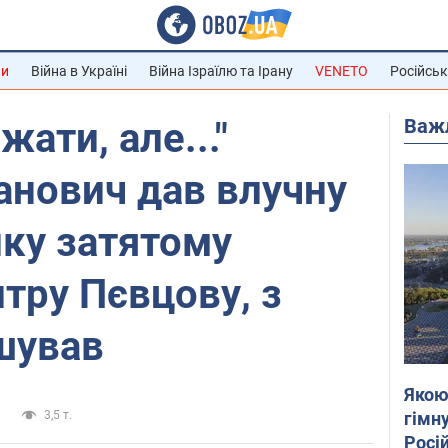
ни
Війна в Україні
Війна Ізраїлю та Ірану
VENETO
Російськ
Важ
жати, але..."
анович дав влучну
ку затятому
итру Пєвцову, з
шував
Якою
гімну
и
3,5 т.
Росій