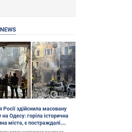
P NEWS
я Росії здійснила масовану
 на Одесу: горіла історична
на міста, є постраждалі.
 та відео
рору ворог застосував ракети та