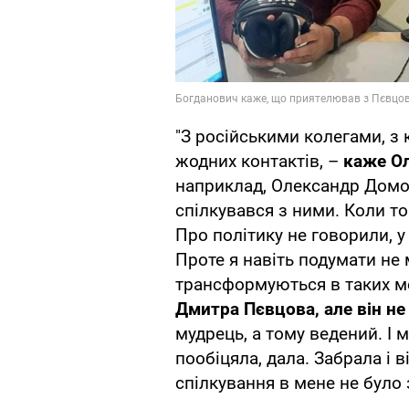
"З російськими колегами, з 
жодних контактів, –
каже Ол
наприклад, Олександр Домог
спілкувався з ними. Коли то
Про політику не говорили, у
Проте я навіть подумати не м
трансформуються в таких м
Дмитра Пєвцова, але він н
мудрець, а тому ведений. І м
пообіцяла, дала. Забрала і 
спілкування в мене не було 