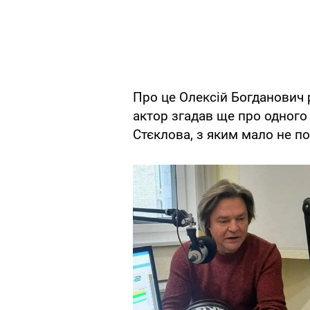
Про це Олексій Богданович р
актор згадав ще про одного
Стєклова, з яким мало не по