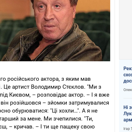
Рек
схо
го російського актора, з яким мав
дос
і. Це артист Володимир Стєклов. "Ми з
виб
Олек
ід Києвом, – розповідає актор. – І я вже
о він розійшовся – зйомки затримувалися
Ні 
сно обурюватися: "Ці хохли…". А я не
Лук
тарший за мене. Ми зчепилися. "Ти,
арм
єш, – кричав. – І ти ще пащеку свою
Ігар