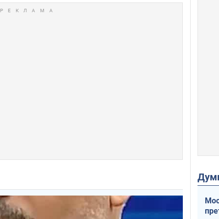
Дум
Мос
пре