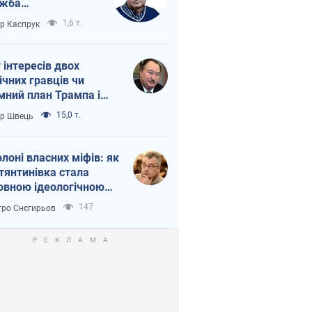
ужба
етворюється на
1,6 т.
ор Каспрук
ежність Росії від
таю
г інтересів двох
ічних гравців чи
мний план Трампа і
іна?
15,0 т.
ор Швець
олоні власних міфів: як
тянтинівка стала
овною ідеологічною
ткою для російських
147
ро Снєгирьов
пантів