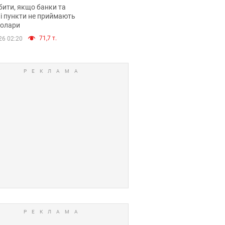
анки такі купюри
ити, якщо банки та
і пункти не приймають
долари
71,7 т.
26 02:20