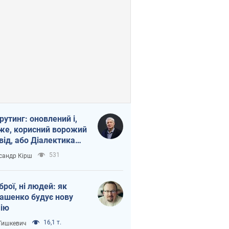
рутинг: оновлений і,
же, корисний ворожий
від, або Діалектика
агливого боягузтва
531
сандр Кірш
зброї, ні людей: як
ашенко будує нову
ію
16,1 т.
 Тишкевич