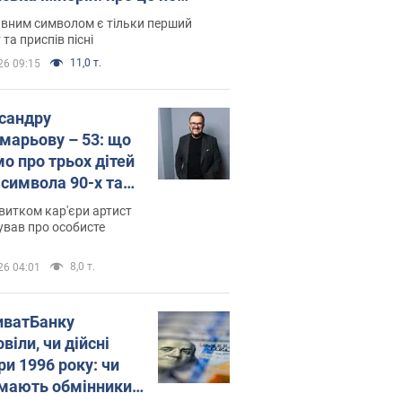
овідають у школі
вним символом є тільки перший
 та приспів пісні
11,0 т.
26 09:15
сандру
марьову – 53: що
мо про трьох дітей
-символа 90-х та
 вигляд вони
витком кар'єри артист
ть
ував про особисте
8,0 т.
26 04:01
иватБанку
віли, чи дійсні
ри 1996 року: чи
мають обмінники