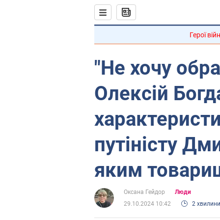
Герої вій
"Не хочу обра
Олексій Богд
характеристи
путіністу Дм
яким товари
Оксана Гейдор
Люди
29.10.2024 10:42
2 хвилин