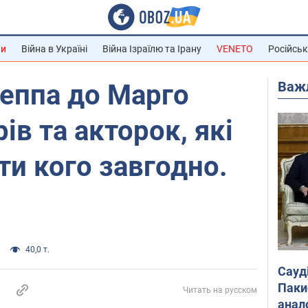
ни
Війна в Україні
Війна Ізраїлю та Ірану
VENETO
Російськ
Важ
еппа до Марго
рів та акторок, які
ти кого завгодно.
40,0 т.
Сауд
Паки
Читать на русском
анал