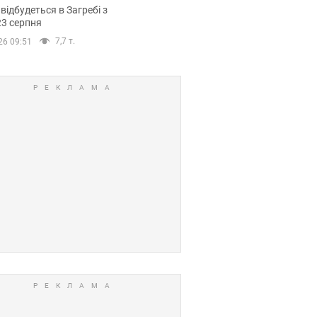
емпіонату Європи
 відбудеться в Загребі з
вних спортсменів
23 серпня
7,7 т.
26 09:51