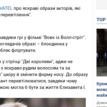
VATEL
про яскраві образи акторів, які
перевтілення".
TO
вдяки грі у фільмі "Вовк із Волл-стріт".
оглядачів образі – блондинка у
юбляє фліртувати.
 у стрічці "Дві королеви", адже не
 з яскраво-рудим волоссям та за
" шкіру й змінити форму носу. До образу
лант перевтілюватися, завдяки чому
Крем
кою могла б бути за життя Єлизавета I.
можл
майже
Інте
Думка,
ракети