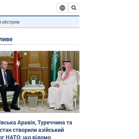
і обстріли
ливе
івська Аравія, Туреччина та
стан створили азійський
ог НАТО: що відомо