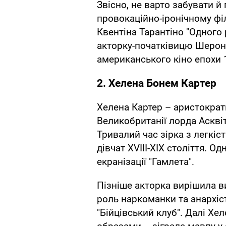
Звісно, не варто забувати й
провокаційно-іронічному філь
Квентіна Тарантіно "Одного р
акторку-початківицю Шерон
американського кіно епохи 
2. Хелена Бонем Картер
Хелена Картер – аристократ
Великобританії лорда Асквіт
Тривалий час зірка з легкі
дівчат ХVІІІ-ХІХ століття. О
екранізації "Гамлета".
Пізніше акторка вирішила ви
роль наркоманки та анархіст
"Бійцівський клуб". Далі Х