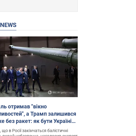
P NEWS
ль отримав "вікно
ивостей", а Трамп залишився
 без ракет: як бути Україні?
рв’ю з Мельником
 що в Росії закінчаться балістичні
, вкрай небезпечна, наголосив експерт