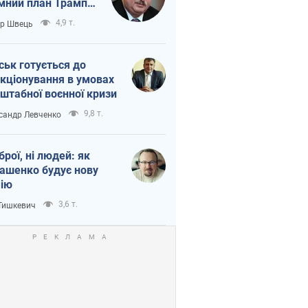
мний план Трампа
тіна?
4,9 т.
ор Швець
ськ готується до
кціонування в умовах
штабної воєнної кризи
9,8 т.
сандр Левченко
зброї, ні людей: як
ашенко будує нову
ію
3,6 т.
 Тишкевич