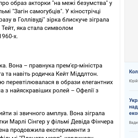
 про образ акторки "на межі безумства" у
мі "Загін самогубців". У кінострічці
азу в Голлівуді" зірка блискуче зіграла
 Тейт, яка стала символом
1960-х.
ка. Вона – правнука прем'єр-міністра
Кол
а та навіть родичка Кейт Міддлтон.
стю перевтілювалася в образи елегантних
Юрій
дна з найяскравіших ролей – Офелії з
Укр
над
йти зі звичного амплуа. Вона зіграла
еко
сві
ки Марлі Сінгер у фільмі Девіда Фінчера
Вади
елена продовжила експерименти з