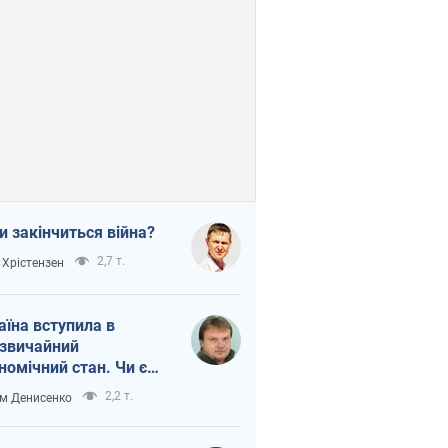
и закінчиться війна?
2,7 т.
 Хрістензен
аїна вступила в
звичайний
номічний стан. Чи є
тло вкінці тунелю?
2,2 т.
м Денисенко