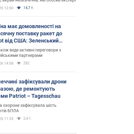
14,7 т.
26 12:00
їна має домовленості на
сячну поставку ракет до
iot від США: Зеленський
рив подробиці
акож веде активні переговори з
ейськими партнерами
282
26 14:08
меччині зафіксували дрони
базою, де ремонтують
ми Patriot – Tagesschau
 охорони зафіксувала шість
отів БПЛА
2,4 т.
26 11:55