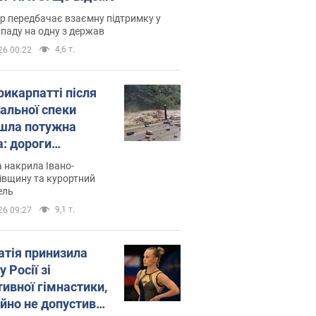
р передбачає взаємну підтримку у
ападу на одну з держав
4,6 т.
26 00:22
рикарпатті після
альної спеки
шла потужна
а: дороги
творились на
 накрила Івано-
. Відео
івщину та курортний
ель
9,1 т.
26 09:27
атія принизила
у Росії зі
тивної гімнастики,
ійно не допустивши