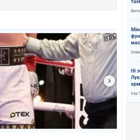
тає
і Пу
Вікт
Мін
фун
мас
Олек
Ні 
Лук
арм
Ігар