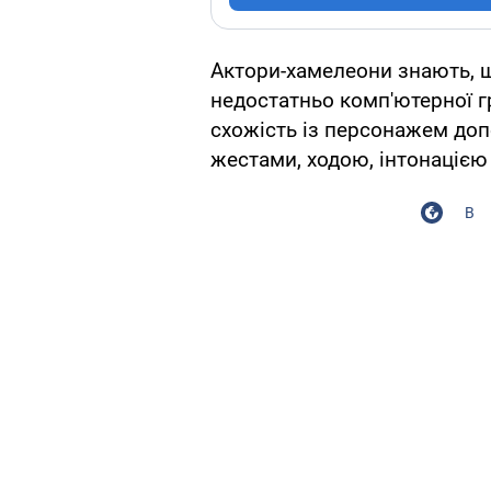
Актори-хамелеони знають, щ
недостатньо комп'ютерної г
схожість із персонажем до
жестами, ходою, інтонацією 
В