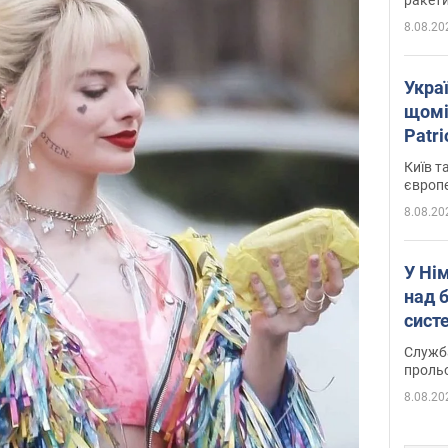
8.08.20
Укра
щомі
Patr
розк
Київ т
європ
8.08.20
У Ні
над 
систе
Служба
проль
8.08.20