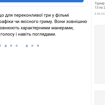
до ч
Турнір
осно
13 по 
8.08.20
о для переконливої гри у фільмі
рафіки чи якісного гриму. Вони зовнішню
повнюють характерними манерами,
голосу і навіть поглядами.
ідео дня