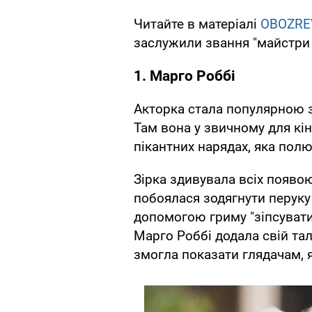
Читайте в матеріалі
OBOZRE
заслужили звання "майстри 
1. Марго Роббі
Акторка стала популярною за
Там вона у звичному для кін
пікантних нарядах, яка пол
Зірка здивувала всіх появою
побоялася зодягнути перуку
допомогою гриму "зіпсувати
Марго Роббі додала свій та
змогла показати глядачам, я