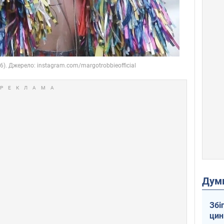
Дум
Збі
цин