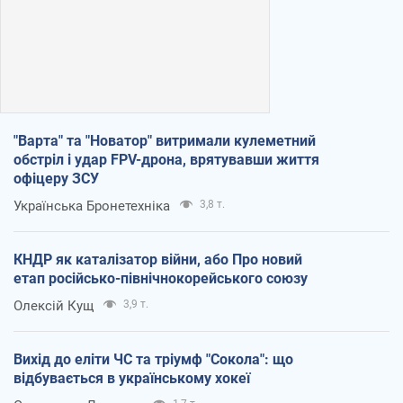
"Варта" та "Новатор" витримали кулеметний
обстріл і удар FPV-дрона, врятувавши життя
офіцеру ЗСУ
Українська Бронетехніка
3,8 т.
КНДР як каталізатор війни, або Про новий
етап російсько-північнокорейського союзу
Олексій Кущ
3,9 т.
Вихід до еліти ЧС та тріумф "Сокола": що
відбувається в українському хокеї