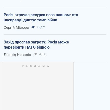
Росія втрачає ресурси поза планом: хто
насправді диктує темп війни
Сергій Місюра
10,5 т.
Захід проспав загрозу: Росія може
перевірити НАТО війною
Леонід Невзлін
4,5 т.