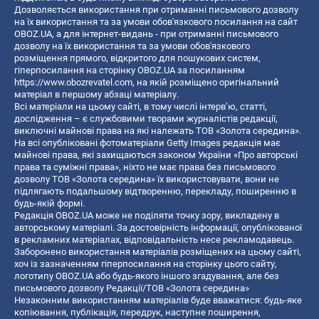
Дозволяється використання при отриманні письмового дозволу
на їх використання та за умови обов'язкового посилання на сайт
OBOZ.UA, а для інтернет-видань - при отриманні письмового
дозволу на їх використання та за умови обов'язкового
розміщення прямого, відкритого для пошукових систем,
гіперпосилання на сторінку OBOZ.UA за посиланням
https://www.obozrevatel.com
, на якій розміщено оригінальний
матеріал в першому абзаці матеріалу.
Всі матеріали на цьому сайті, в тому числі інтерв’ю, статті,
дослідження – є службовими творами журналістів редакції,
виключні майнові права на які належать ТОВ «Золота середина».
На всі опубліковані фотоматеріали Getty Images редакція має
майнові права, які захищаються законом України «Про авторські
права та суміжні права», ніхто не має права без письмового
дозволу ТОВ «Золота середина» їх використовувати, вони не
підлягають подальшому відтворенню, перекладу, поширенню в
будь-якій формі.
Редакція OBOZ.UA може не поділяти точку зору, викладену в
авторському матеріалі. За достовірність інформації, опублікованої
в рекламних матеріалах, відповідальність несе рекламодавець.
Заборонено використання матеріалів розміщених на цьому сайті,
хоч із зазначенням гіперпосилання на сторінку цього сайту,
логотипу OBOZ.UA або будь-якого іншого згадування, але без
письмового дозволу Редакції/ТОВ «Золота середина»
Незаконним використанням матеріалів буде вважатися: будь-яке
копiювання, публiкацiя, передрук, наступне поширення,