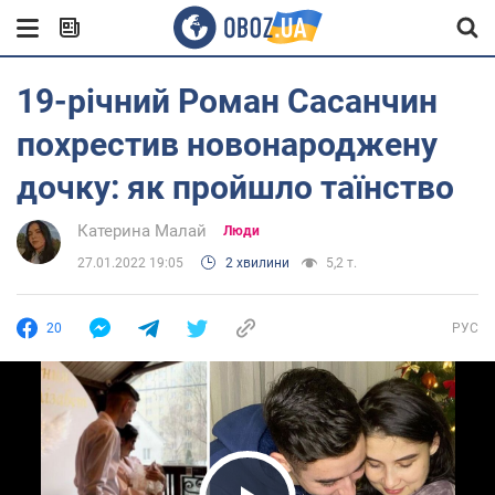
19-річний Роман Сасанчин
похрестив новонароджену
дочку: як пройшло таїнство
Катерина Малай
Люди
27.01.2022 19:05
2 хвилини
5,2 т.
20
РУС