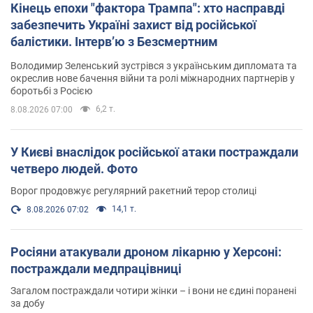
Кінець епохи "фактора Трампа": хто насправді
забезпечить Україні захист від російської
балістики. Інтерв’ю з Безсмертним
Володимир Зеленський зустрівся з українським дипломата та
окреслив нове бачення війни та ролі міжнародних партнерів у
боротьбі з Росією
6,2 т.
8.08.2026 07:00
У Києві внаслідок російської атаки постраждали
четверо людей. Фото
Ворог продовжує регулярний ракетний терор столиці
14,1 т.
8.08.2026 07:02
Росіяни атакували дроном лікарню у Херсоні:
постраждали медпрацівниці
Загалом постраждали чотири жінки – і вони не єдині поранені
за добу