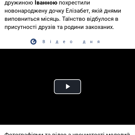
дружиною
Іванною
похрестили
новонароджену дочку Елізабет, якій днями
виповниться місяць. Таїнство відбулося в
присутності друзів та родини закоханих.
Відео дня
Play Video
Фотографіями та відео з урочистості молодий