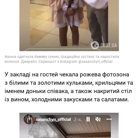
У закладі на гостей чекала рожева фотозона
з білими та золотими кульками, крильцями та
іменем доньки співака, а також накритий стіл
із вином, холодними закусками та салатами.