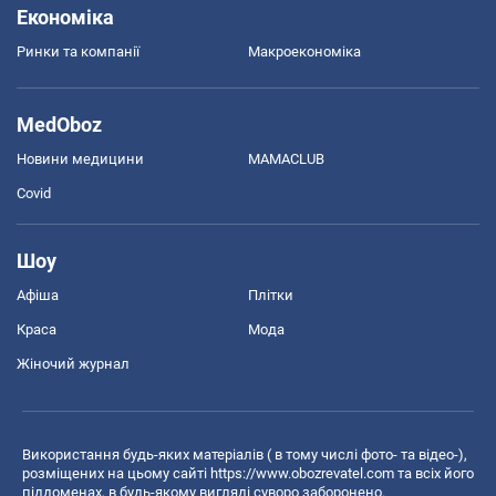
Економіка
Ринки та компанії
Макроекономіка
MedOboz
Новини медицини
MAMACLUB
Covid
Шоу
Афіша
Плітки
Краса
Мода
Жіночий журнал
Використання будь-яких матеріалів ( в тому числі фото- та відео-),
розміщених на цьому сайті
https://www.obozrevatel.com
та всіх його
піддоменах, в будь-якому вигляді суворо заборонено.