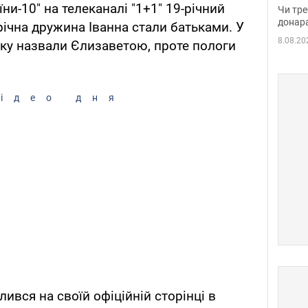
судд
и-10" на телеканалі "1+1" 19-річний
Чи тре
неоч
донар
річна дружина Іванна стали батьками. У
8.08.20
яку назвали Єлизаветою, проте пологи
ідео дня
ився на своїй офіційній сторінці в