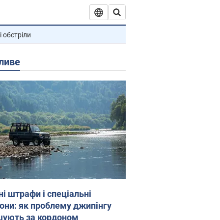
і обстріли
ливе
ні штрафи і спеціальні
гони: як проблему джипінгу
шують за кордоном