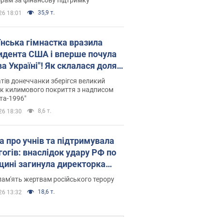
35,9 т.
26 18:01
їнська гімнастка вразила
идента США і вперше почула
а Україні"! Як склалася доля
паєвої, яка 30 років тому
тів донеччанки зберігся великий
ала "золото" Олімпіади
к килимового покриття з надписом
та-1996"
8,6 т.
26 18:30
а про учнів та підтримувала
гогів: внаслідок удару РФ по
щині загинула директорка
ького ліцею, її чоловік та онук
пам'ять жертвам російського терору
18,6 т.
26 13:32