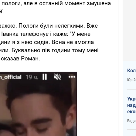
 пологи, але в останній момент змушена
ї.
 важко. Пологи були нелегкими. Вже
і Іванка телефонує і каже: "У мене
дини я з нею сидів. Вона не змогла
или. Буквально пів години тому мені
 сказав Роман.
Кол
Юрій
Укр
над
еко
сві
Вади