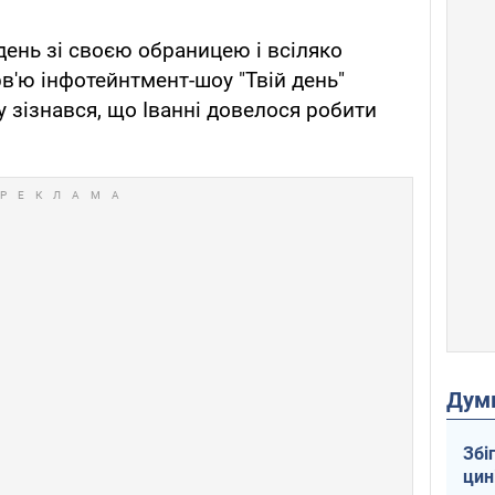
день зі своєю обраницею і всіляко
ерв'ю інфотейнтмент-шоу "Твій день"
зізнався, що Іванні довелося робити
Дум
Збі
цин