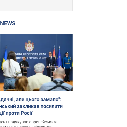
P NEWS
дячні, але цього замало":
нський закликав посилити
ії проти Росії
дент подякував європейським
рам за фінансову підтримку