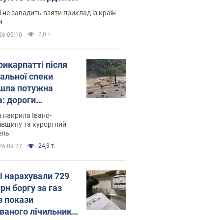
і не завадить взяти приклад із країн
и
2,0 т.
26 05:10
рикарпатті після
альної спеки
шла потужна
а: дороги
творились на
 накрила Івано-
. Відео
івщину та курортний
ель
24,3 т.
26 09:27
і нарахували 729
грн боргу за газ
з покази
ованого лічильника: