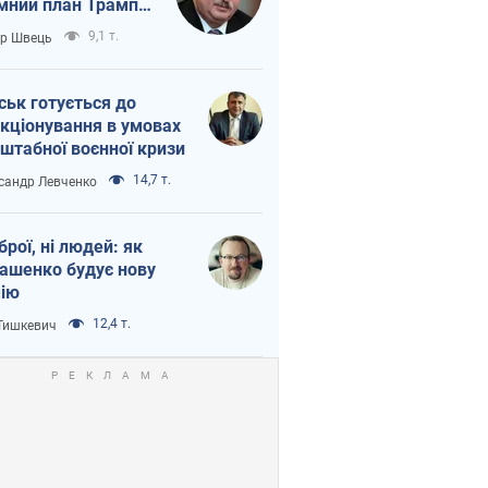
мний план Трампа
тіна?
9,1 т.
ор Швець
ськ готується до
кціонування в умовах
штабної воєнної кризи
14,7 т.
сандр Левченко
зброї, ні людей: як
ашенко будує нову
ію
12,4 т.
 Тишкевич