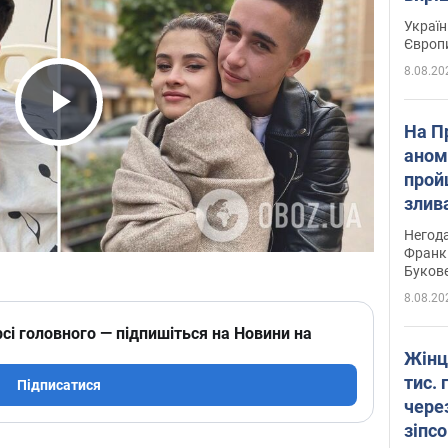
Україн
Європ
8.08.20
Play Video
На П
аном
прой
злив
пере
Негода
річки
Франк
Буков
8.08.20
сі головного — підпишіться на Новини на
Жінц
тис. 
Підписатися
чере
зіпс