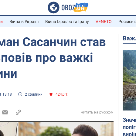
ни
Війна в Україні
Війна Ізраїлю та Ірану
VENETO
Російськ
Важ
ман Сасанчин став
зповів про важкі
ини
1 13:18
2 хвилини
424,0 т.
Читать на русском
Знач
полі
вирі