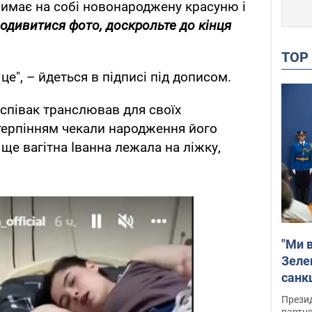
римає на собі новонароджену красуню і
одивитися фото, доскрольте до кінця
TO
це", – йдеться в підписі під дописом.
співак транслював для своїх
етерпінням чекали народження його
 ще вагітна Іванна лежала на ліжку,
"Ми в
Зеле
санкц
Прези
партне