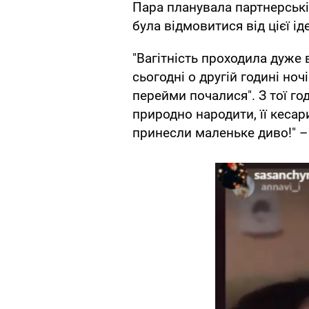
Пара планувала партнерські
була відмовитися від цієї іде
"Вагітність проходила дуже
сьогодні о другій годині ноч
перейми почалися". З тої го
природно народити, її кесар
принесли маленьке диво!" –