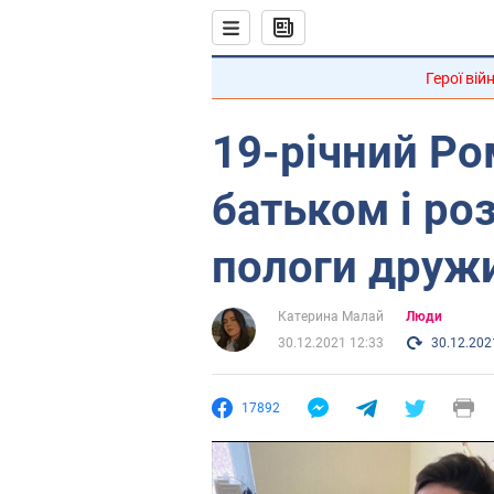
Герої вій
19-річний Ро
батьком і ро
пологи друж
Катерина Малай
Люди
30.12.2021 12:33
30.12.202
17892