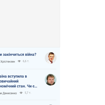
и закінчиться війна?
6,6 т.
 Хрістензен
аїна вступила в
звичайний
номічний стан. Чи є
тло вкінці тунелю?
5,7 т.
м Денисенко