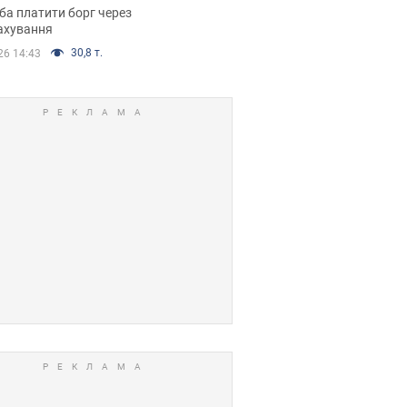
я ухвалив
ба платити борг через
ікуване рішення
ахування
30,8 т.
26 14:43