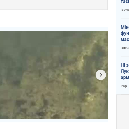
тає
і Пу
Вікт
Мін
фун
мас
Олек
Ні 
Лук
арм
Ігар