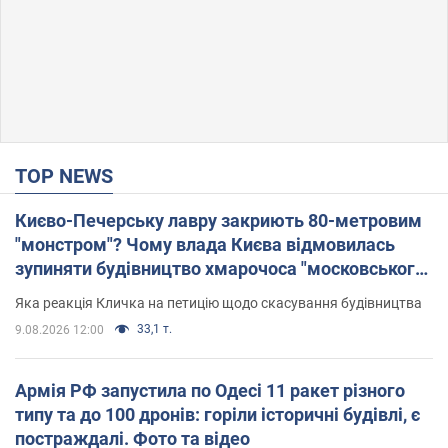
TOP NEWS
Києво-Печерську лавру закриють 80-метровим
"монстром"? Чому влада Києва відмовилась
зупиняти будівництво хмарочоса "московського
вірянина"
Яка реакція Кличка на петицію щодо скасування будівництва
33,1 т.
9.08.2026 12:00
Армія РФ запустила по Одесі 11 ракет різного
типу та до 100 дронів: горіли історичні будівлі, є
постраждалі. Фото та відео