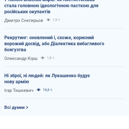
стала головною ідеологічною пасткою для
російських окупантів
Дмитро Снєгирьов
1,9 т.
Рекрутинг: оновлений і, схоже, корисний
ворожий досвід, або Діалектика вибагливого
боягузтва
Олександр Кірш
1,8 т.
Ні зброї, ні людей: як Лукашенко будує
нову армію
Ігар Тишкевич
16,6 т.
Всі думки