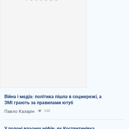
Війна і медіа: політика пішла в соцмережі, а
ЗМІ грають за правилами ютуб
Павло Казарін
348
У полоні власних міфів: як Костянтинівка