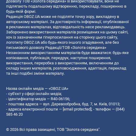
дозволу ТОВ «Золота середина» їх використовувати, вони не
підлягають подальшому відтворенню, перекладу, поширенню в
будь-якій формі.
Редакція OBOZ.UA може не поділяти точку зору, викладену в
авторському матеріалі. За достовірність інформації, опублікованої
в рекламних матеріалах, відповідальність несе рекламодавець.
Заборонено використання матеріалів розміщених на цьому сайті,
хоч із зазначенням гіперпосилання на сторінку цього сайту,
логотипу OBOZ.UA або будь-якого іншого згадування, але без
письмового дозволу Редакції/ТОВ «Золота середина»
Незаконним використанням матеріалів буде вважатися: будь-яке
копiювання, публiкацiя, передрук, наступне поширення,
використання, переробка з використанням, включенням до
складу інших матеріалів, розповсюдження, адаптація, переклад
та інші подібні зміни матеріалу.
Назва онлайн медіа — «OBOZ.UA»
- суб'єкт у сфері онлайн медіа;
- ідентифікатор медіа — R40-06156;
- поштова адреса — вул. Деревообробна, буд. 7, м. Київ, 01013;
- адреса електронної пошти —
[email protected]
; - телефон — (044)
585 46 20
© 2026 Всі права захищені, ТОВ "Золота середина".