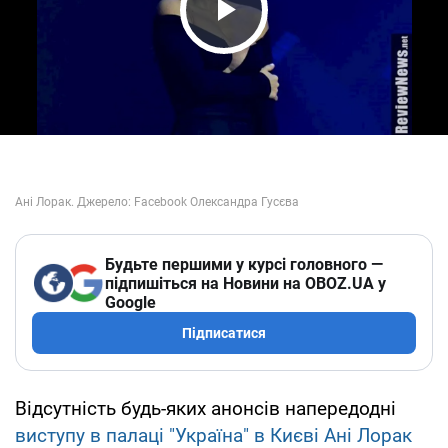
Play Video
Будьте першими у курсі головного —
підпишіться на Новини на OBOZ.UA у
Google
Підписатися
Відсутність будь-яких анонсів напередодні
виступу в палаці "Україна" в Києві Ані Лорак