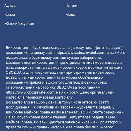
Афіша
Плітки
Краса
Мода
Жіночий журнал
Використання будь-яких матеріалів ( в тому числі фото- та відео-),
розміщених на цьому сайті
https://www.obozrevatel.com
та всіх його
піддоменах, в будь-якому вигляді суворо заборонено.
Дозволяється використання при отриманні письмового дозволу
на їх використання та за умови обов'язкового посилання на сайт
OBOZ.UA, а для інтернет-видань - при отриманні письмового
дозволу на їх використання та за умови обов'язкового
розміщення прямого, відкритого для пошукових систем,
гіперпосилання на сторінку OBOZ.UA за посиланням
https://www.obozrevatel.com
, на якій розміщено оригінальний
матеріал в першому абзаці матеріалу.
Всі матеріали на цьому сайті, в тому числі інтерв’ю, статті,
дослідження – є службовими творами журналістів редакції,
виключні майнові права на які належать ТОВ «Золота середина».
На всі опубліковані фотоматеріали Getty Images редакція має
майнові права, які захищаються законом України «Про авторські
права та суміжні права», ніхто не має права без письмового