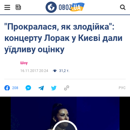
"Прокралася, як злодійка":
концерту Лорак у Києві дали
уїдливу оцінку
Шоу
16.11.2017 20:24
31,2 т.
208
РУС