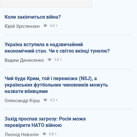
Коли закінчиться війна?
Юрій Хрістензен
4,4 т.
Україна вступила в надзвичайний
економічний стан. Чи є світло вкінці тунелю?
Вадим Денисенко
3,8 т.
Чий буде Крим, той і переможе (NSJ), а
українських футбольних чиновників можуть
назвати вбивцями
Олександр Кірш
4,3 т.
Захід проспав загрозу: Росія може
перевірити НАТО війною
Леонід Невзлін
6,8 т.