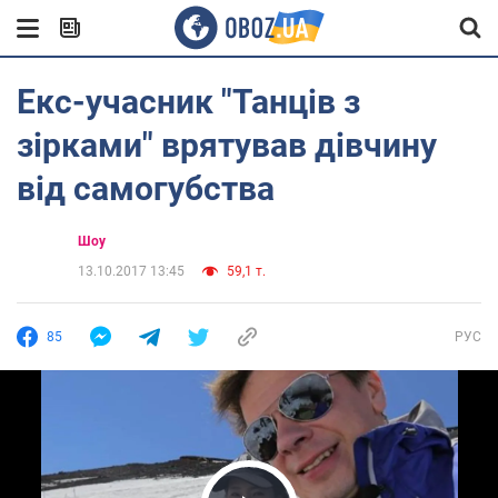
Екс-учасник "Танців з
зірками" врятував дівчину
від самогубства
Шоу
13.10.2017 13:45
59,1 т.
85
РУС