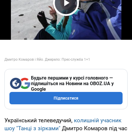
Play Video
Будьте першими у курсі головного —
підпишіться на Новини на OBOZ.UA у
Google
Підписатися
Український телеведучий,
колишній учасник
шоу "Танці з зірками"
Дмитро Комаров під час