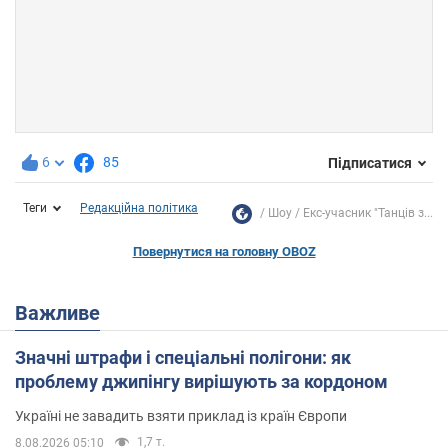
6
85
Підписатися
Теги
Редакційна політика
Шоу
Екс-учасник "Танців з...
Повернутися на головну OBOZ
Важливе
Значні штрафи і спеціальні полігони: як
проблему джипінгу вирішують за кордоном
Україні не завадить взяти приклад із країн Європи
1,7 т.
8.08.2026 05:10