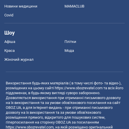
Новини медицини
MAMACLUB
Covid
Шоу
Афіша
Плітки
Краса
Мода
Жіночий журнал
Використання будь-яких матеріалів ( в тому числі фото- та відео-),
розміщених на цьому сайті
https://www.obozrevatel.com
та всіх його
піддоменах, в будь-якому вигляді суворо заборонено.
Дозволяється використання при отриманні письмового дозволу
на їх використання та за умови обов'язкового посилання на сайт
OBOZ.UA, а для інтернет-видань - при отриманні письмового
дозволу на їх використання та за умови обов'язкового
розміщення прямого, відкритого для пошукових систем,
гіперпосилання на сторінку OBOZ.UA за посиланням
https://www.obozrevatel.com
, на якій розміщено оригінальний