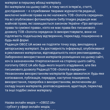
матеріал в першому абзаці матеріалу.
Всі матеріали на цьому сайті, в тому числі інтерв’ю, статті,
дослідження – є службовими творами журналістів редакції,
виключні майнові права на які належать ТОВ «Золота середина».
На всі опубліковані фотоматеріали Getty Images редакція має
майнові права, які захищаються законом України «Про авторські
права та суміжні права», ніхто не має права без письмового
дозволу ТОВ «Золота середина» їх використовувати, вони не
підлягають подальшому відтворенню, перекладу, поширенню в
будь-якій формі.
Редакція OBOZ.UA може не поділяти точку зору, викладену в
авторському матеріалі. За достовірність інформації, опублікованої
в рекламних матеріалах, відповідальність несе рекламодавець.
Заборонено використання матеріалів розміщених на цьому сайті,
хоч із зазначенням гіперпосилання на сторінку цього сайту,
логотипу OBOZ.UA або будь-якого іншого згадування, але без
письмового дозволу Редакції/ТОВ «Золота середина»
Незаконним використанням матеріалів буде вважатися: будь-яке
копiювання, публiкацiя, передрук, наступне поширення,
використання, переробка з використанням, включенням до
складу інших матеріалів, розповсюдження, адаптація, переклад
та інші подібні зміни матеріалу.
Назва онлайн медіа — «OBOZ.UA»
- суб'єкт у сфері онлайн медіа;