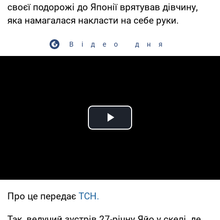
своєї подорожі до Японії врятував дівчину,
яка намагалася накласти на себе руки.
Відео дня
Play Video
Про це передає
ТСН.
Так, ведучий зустрів 27-річну Яйо у скелі, де