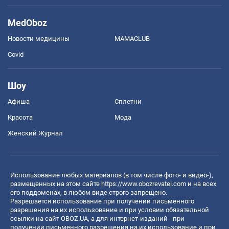
MedOboz
Новости медицины
MAMACLUB
Covid
Шоу
Афиша
Сплетни
Красота
Мода
Женский Журнал
Использование любых материалов (в том числе фото- и видео-),
размещенных на этом сайте
https://www.obozrevatel.com
и на всех
его поддоменах, в любом виде строго запрещено.
Разрешается использование при получении письменного
разрешения на их использование и при условии обязательной
ссылки на сайт OBOZ.UA, а для интернет-изданий - при
получении письменного разрешения на их использование и при