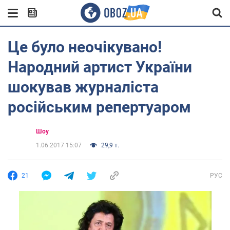
Це було неочікувано!
Народний артист України
шокував журналіста
російським репертуаром
Шоу
1.06.2017 15:07
29,9 т.
21
РУС