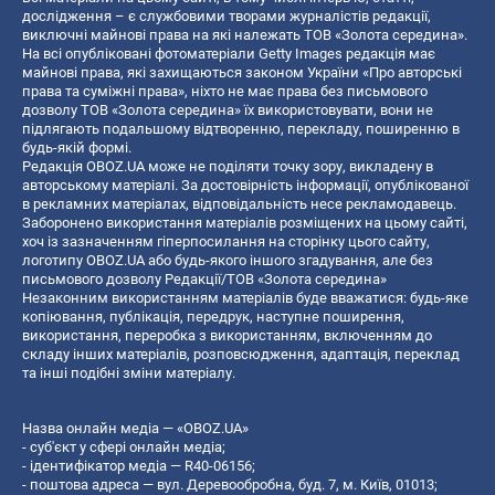
дослідження – є службовими творами журналістів редакції,
виключні майнові права на які належать ТОВ «Золота середина».
На всі опубліковані фотоматеріали Getty Images редакція має
майнові права, які захищаються законом України «Про авторські
права та суміжні права», ніхто не має права без письмового
дозволу ТОВ «Золота середина» їх використовувати, вони не
підлягають подальшому відтворенню, перекладу, поширенню в
будь-якій формі.
Редакція OBOZ.UA може не поділяти точку зору, викладену в
авторському матеріалі. За достовірність інформації, опублікованої
в рекламних матеріалах, відповідальність несе рекламодавець.
Заборонено використання матеріалів розміщених на цьому сайті,
хоч із зазначенням гіперпосилання на сторінку цього сайту,
логотипу OBOZ.UA або будь-якого іншого згадування, але без
письмового дозволу Редакції/ТОВ «Золота середина»
Незаконним використанням матеріалів буде вважатися: будь-яке
копiювання, публiкацiя, передрук, наступне поширення,
використання, переробка з використанням, включенням до
складу інших матеріалів, розповсюдження, адаптація, переклад
та інші подібні зміни матеріалу.
Назва онлайн медіа — «OBOZ.UA»
- суб'єкт у сфері онлайн медіа;
- ідентифікатор медіа — R40-06156;
- поштова адреса — вул. Деревообробна, буд. 7, м. Київ, 01013;