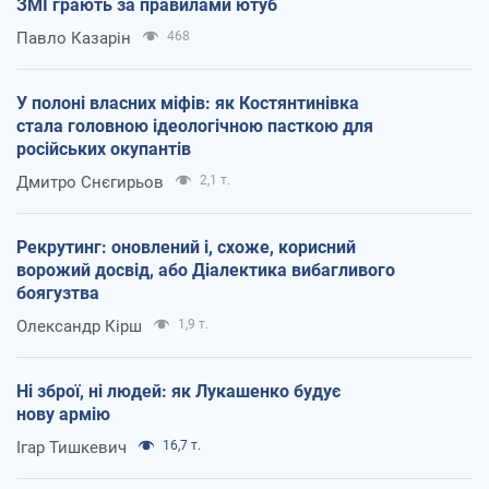
ЗМІ грають за правилами ютуб
Павло Казарін
468
У полоні власних міфів: як Костянтинівка
стала головною ідеологічною пасткою для
російських окупантів
Дмитро Снєгирьов
2,1 т.
Рекрутинг: оновлений і, схоже, корисний
ворожий досвід, або Діалектика вибагливого
боягузтва
Олександр Кірш
1,9 т.
Ні зброї, ні людей: як Лукашенко будує
нову армію
Ігар Тишкевич
16,7 т.