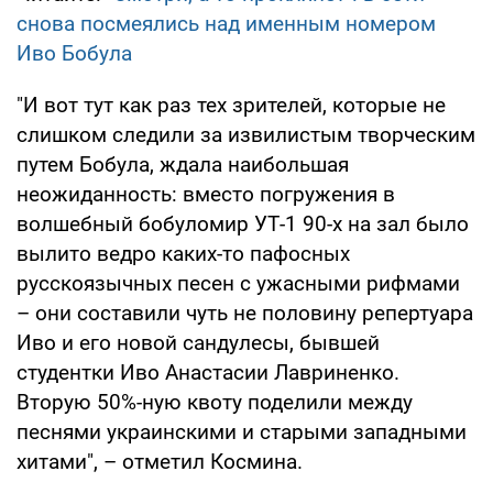
снова посмеялись над именным номером
Иво Бобула
"И вот тут как раз тех зрителей, которые не
слишком следили за извилистым творческим
путем Бобула, ждала наибольшая
неожиданность: вместо погружения в
волшебный бобуломир УТ-1 90-х на зал было
вылито ведро каких-то пафосных
русскоязычных песен с ужасными рифмами
– они составили чуть не половину репертуара
Иво и его новой сандулесы, бывшей
студентки Иво Анастасии Лавриненко.
Вторую 50%-ную квоту поделили между
песнями украинскими и старыми западными
хитами", – отметил Космина.