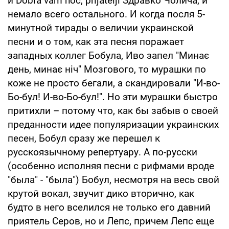
и Dobra vam noc, prijatelji Здравко Чолича, и
немало всего остального. И когда посля 5-
минутной тирады о величии украинской
песни и о том, как эта песня поражает
западных коллег Бобула, Иво запел "Минає
день, минає ніч" Мозгового, то мурашки по
коже не просто бегали, а скандировали "И-во-
Бо-бул! И-во-Бо-бул!". Но эти мурашки быстро
притихли – потому что, как бы забыв о своей
преданности идее популяризации украинских
песен, Бобул сразу же перешел к
русскоязычному репертуару. А по-русски
(особенно исполняя песни с рифмами вроде
"была" - "была") Бобул, несмотря на весь свой
крутой вокал, звучит дико вторично, как
будто в него вселился не только его давний
приятель Серов, но и Лепс, причем Лепс еще