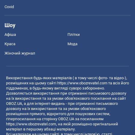
Covid
Шоу
Афіша
Плітки
Краса
Мода
Жіночий журнал
Використання будь-яких матеріалів ( в тому числі фото- та відео-),
розміщених на цьому сайті
https://www.obozrevatel.com
та всіх його
піддоменах, в будь-якому вигляді суворо заборонено.
Дозволяється використання при отриманні письмового дозволу
на їх використання та за умови обов'язкового посилання на сайт
OBOZ.UA, а для інтернет-видань - при отриманні письмового
дозволу на їх використання та за умови обов'язкового
розміщення прямого, відкритого для пошукових систем,
гіперпосилання на сторінку OBOZ.UA за посиланням
https://www.obozrevatel.com
, на якій розміщено оригінальний
матеріал в першому абзаці матеріалу.
Всі матеріали на цьому сайті, в тому числі інтерв’ю, статті,