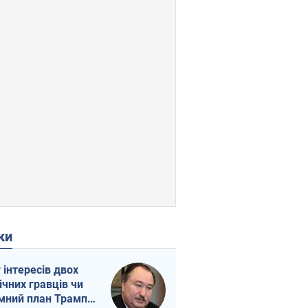
ки
г інтересів двох
ічних гравців чи
мний план Трампа