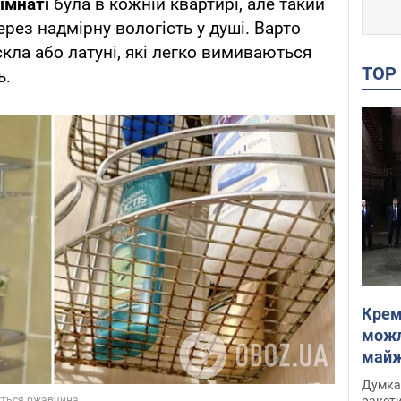
імнаті
була в кожній квартирі, але такий
рез надмірну вологість у душі. Варто
кла або латуні, які легко вимиваються
TO
ь.
Крем
можл
майже
Інте
Думка,
ракети