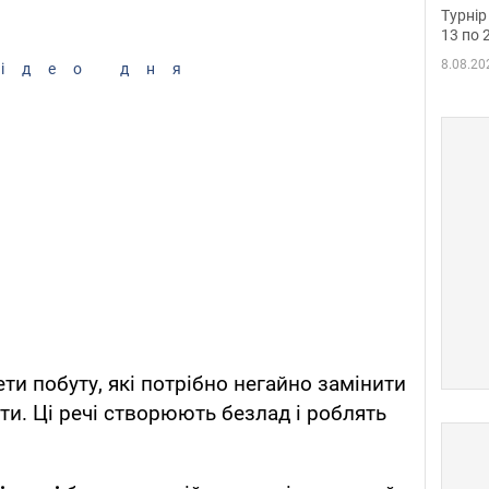
до ч
Турнір
осно
13 по 
8.08.20
ідео дня
ти побуту, які потрібно негайно замінити
ти. Ці речі створюють безлад і роблять