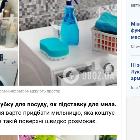
і Пу
Вікт
Мін
фун
мас
Олек
Ні 
Лук
арм
Ігар
губку для посуду, як підставку для мила.
ня варто придбати мильницю, яка коштує
а такій поверхні швидко розмокає.