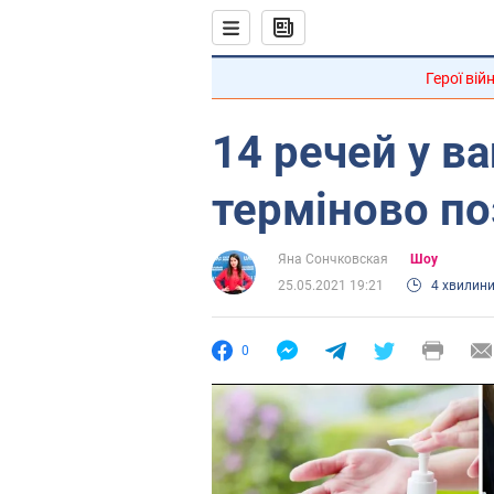
Герої вій
14 речей у ва
терміново по
Яна Сончковская
Шоу
25.05.2021 19:21
4 хвилин
0