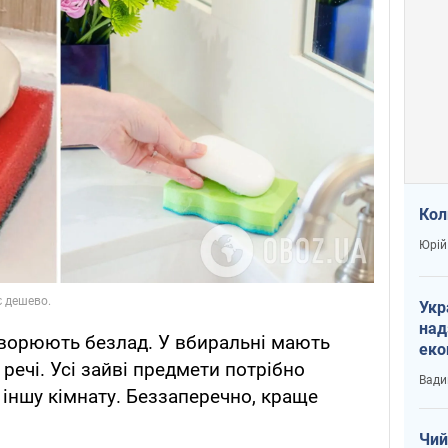
Кол
Юрій
Укр
над
ворюють безлад. У вбиральні мають
еко
 речі. Усі зайві предмети потрібно
сві
Вади
 іншу кімнату. Беззаперечно, краще
Чий