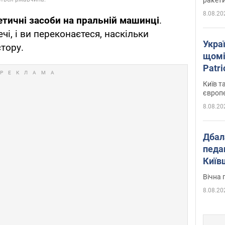
8.08.20
тичні засоби на пральній машинці
.
чі, і ви переконаєтеся, наскільки
Укра
тору.
щомі
Patr
розк
Київ т
європ
8.08.20
Дбал
педа
Київ
київс
Вічна 
8.08.20