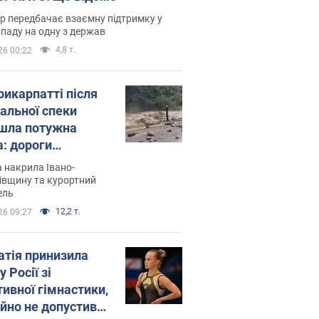
р передбачає взаємну підтримку у
ападу на одну з держав
4,8 т.
26 00:22
рикарпатті після
альної спеки
шла потужна
а: дороги
творились на
 накрила Івано-
. Відео
івщину та курортний
ель
12,2 т.
26 09:27
атія принизила
у Росії зі
тивної гімнастики,
ійно не допустивши