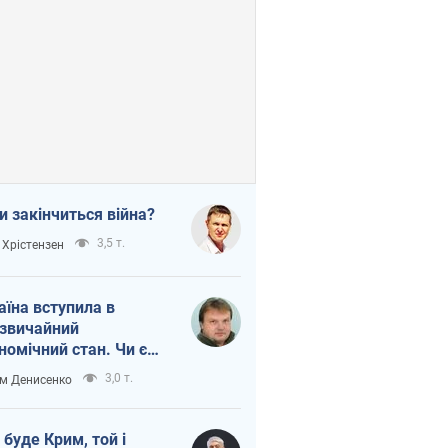
и закінчиться війна?
3,5 т.
 Хрістензен
аїна вступила в
звичайний
номічний стан. Чи є
тло вкінці тунелю?
3,0 т.
м Денисенко
 буде Крим, той і