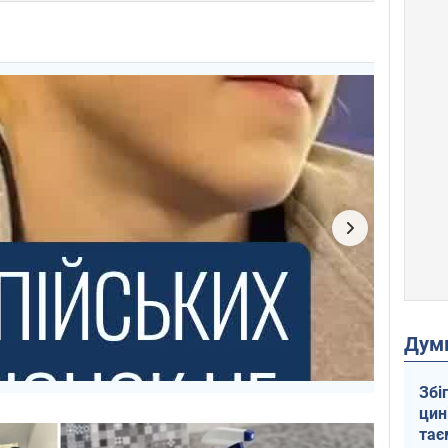
Дум
Збі
цин
тає