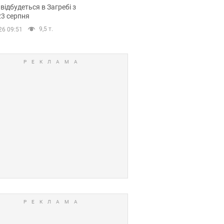
емпіонату Європи
 відбудеться в Загребі з
вних спортсменів
23 серпня
9,5 т.
26 09:51