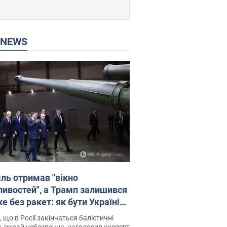
P NEWS
ль отримав "вікно
ивостей", а Трамп залишився
 без ракет: як бути Україні?
рв’ю з Мельником
 що в Росії закінчаться балістичні
, вкрай небезпечна, наголосив експерт