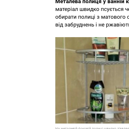
Металева полиця у ванній к
матеріал швидко псується че
обирати полиці з матового с
від забруднень і не ржавіют