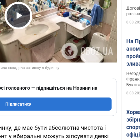
Догові
разі н
8.08.20
Play Video
На П
аном
прой
злив
пере
Негода
річки
Франк
Буков
сі головного — підпишіться на Новини на
8.08.20
Підписатися
Хорв
збірн
спор
инку, де має бути абсолютна чистота і
офіц
нт у вбиральні можуть зіпсувати деякі