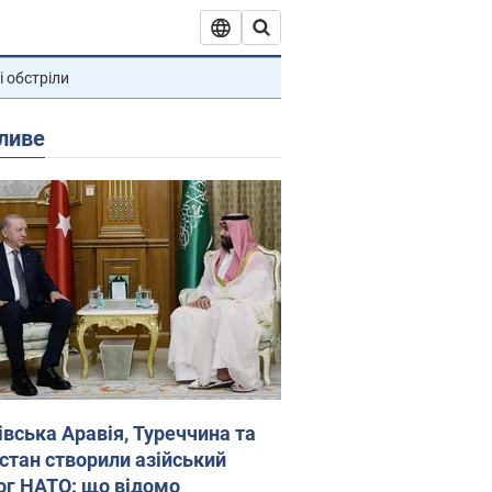
і обстріли
ливе
івська Аравія, Туреччина та
стан створили азійський
ог НАТО: що відомо