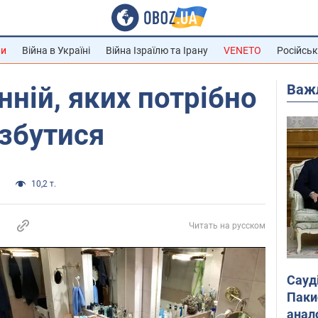
ни
Війна в Україні
Війна Ізраїлю та Ірану
VENETO
Російськ
Важ
нній, яких потрібно
збутися
и
10,2 т.
Читать на русском
Сауд
Паки
анал