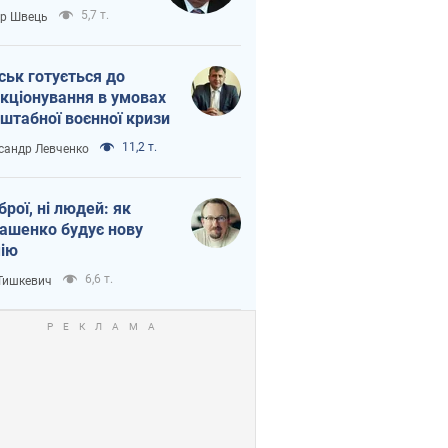
тіна?
5,7 т.
ор Швець
ськ готується до
кціонування в умовах
штабної воєнної кризи
11,2 т.
сандр Левченко
зброї, ні людей: як
ашенко будує нову
ію
6,6 т.
 Тишкевич