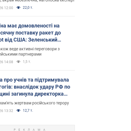
22,0 т.
26 12:00
їна має домовленості на
сячну поставку ракет до
iot від США: Зеленський
рив подробиці
акож веде активні переговори з
ейськими партнерами
1,5 т.
26 14:08
а про учнів та підтримувала
гогів: внаслідок удару РФ по
щині загинула директорка
ького ліцею, її чоловік та онук
пам'ять жертвам російського терору
12,7 т.
26 13:32