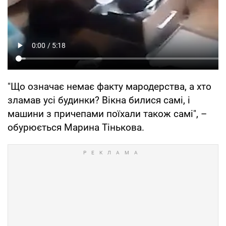
"Що означає немає факту мародерства, а хто
зламав усі будинки? Вікна билися самі, і
машини з причепами поїхали також самі", –
обурюється Марина Тінькова.