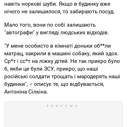
навіть норкові шуби. Якщо в будинку вже
нічого не залишилося, то забирають посуд.
Мало того, вони по собі залишають
"автографи" у вигляді людських відходів.
"У мене особисто в кімнаті доньки об**ли
матрац, закрили в машині собаку, який здох.
Ср*т і сс*т на ліжку дітей. Не так прикро було
б, якби це були ЗСУ, прикро, що наші
російські солдати трощать і мародерять наші
будинки", – описує те, що відбувається,
Антоніна Сілкіна.