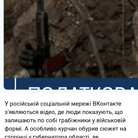
У російській соціальній мережі ВКонтакте
з'являються відео, де люди показують, що
залишають по собі грабіжники у військовій
формі. А особливо курчан обурив сюжет на
сторінці у губернатора області, де