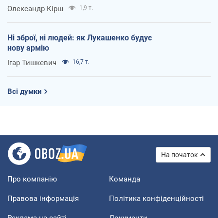
Олександр Кірш
1,9 т.
Ні зброї, ні людей: як Лукашенко будує
нову армію
Ігар Тишкевич
16,7 т.
Всі думки
На початок
Про компанію
Команда
Правова інформація
Політика конфіденційності
Реклама на сайті
Документи