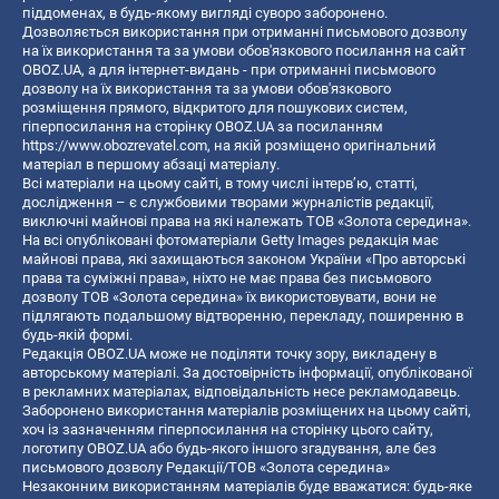
піддоменах, в будь-якому вигляді суворо заборонено.
Дозволяється використання при отриманні письмового дозволу
на їх використання та за умови обов'язкового посилання на сайт
OBOZ.UA, а для інтернет-видань - при отриманні письмового
дозволу на їх використання та за умови обов'язкового
розміщення прямого, відкритого для пошукових систем,
гіперпосилання на сторінку OBOZ.UA за посиланням
https://www.obozrevatel.com
, на якій розміщено оригінальний
матеріал в першому абзаці матеріалу.
Всі матеріали на цьому сайті, в тому числі інтерв’ю, статті,
дослідження – є службовими творами журналістів редакції,
виключні майнові права на які належать ТОВ «Золота середина».
На всі опубліковані фотоматеріали Getty Images редакція має
майнові права, які захищаються законом України «Про авторські
права та суміжні права», ніхто не має права без письмового
дозволу ТОВ «Золота середина» їх використовувати, вони не
підлягають подальшому відтворенню, перекладу, поширенню в
будь-якій формі.
Редакція OBOZ.UA може не поділяти точку зору, викладену в
авторському матеріалі. За достовірність інформації, опублікованої
в рекламних матеріалах, відповідальність несе рекламодавець.
Заборонено використання матеріалів розміщених на цьому сайті,
хоч із зазначенням гіперпосилання на сторінку цього сайту,
логотипу OBOZ.UA або будь-якого іншого згадування, але без
письмового дозволу Редакції/ТОВ «Золота середина»
Незаконним використанням матеріалів буде вважатися: будь-яке