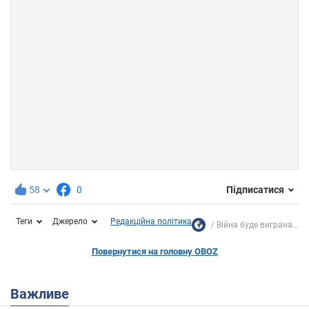
58
0
Підписатися
Теги
Джерело
Редакційна політика
Війна буде виграна...
Повернутися на головну OBOZ
Важливе