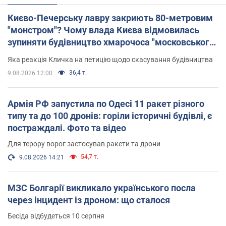
Києво-Печерську лавру закриють 80-метровим
"монстром"? Чому влада Києва відмовилась
зупиняти будівництво хмарочоса "московського
вірянина"
Яка реакція Кличка на петицію щодо скасування будівництва
36,4 т.
9.08.2026 12:00
Армія РФ запустила по Одесі 11 ракет різного
типу та до 100 дронів: горіли історичні будівлі, є
постраждалі. Фото та відео
Для терору ворог застосував ракети та дрони
54,7 т.
9.08.2026 14:21
МЗС Болгарії викликало українського посла
через інцидент із дроном: що сталося
Бесіда відбудеться 10 серпня