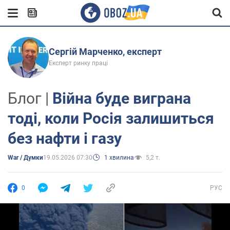
Сергій Марченко, експерт
Експерт ринку праці
Блог |
Війна буде виграна
тоді, коли Росія залишиться
без нафти і газу
War / Думки
19.05.2026 07:30
1 хвилина
5,2 т.
0
РУС