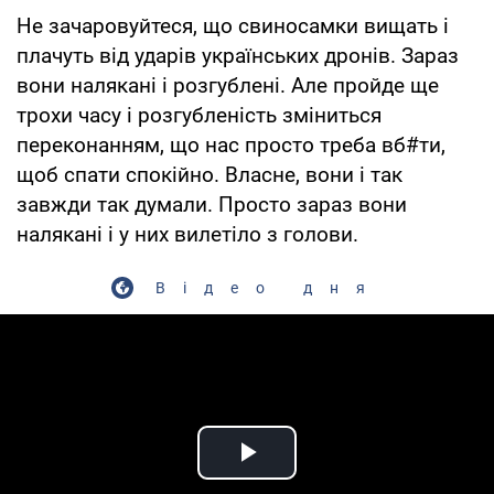
Не зачаровуйтеся, що свиносамки вищать і
плачуть від ударів українських дронів. Зараз
вони налякані і розгублені. Але пройде ще
трохи часу і розгубленість зміниться
переконанням, що нас просто треба вб#ти,
щоб спати спокійно. Власне, вони і так
завжди так думали. Просто зараз вони
налякані і у них вилетіло з голови.
Відео дня
Play Video