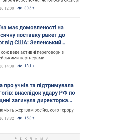
30,6 т.
26 12:00
їна має домовленості на
сячну поставку ракет до
iot від США: Зеленський
рив подробиці
акож веде активні переговори з
ейськими партнерами
13,1 т.
26 14:08
а про учнів та підтримувала
гогів: внаслідок удару РФ по
щині загинула директорка
ького ліцею, її чоловік та онук
пам'ять жертвам російського терору
15,3 т.
26 13:32