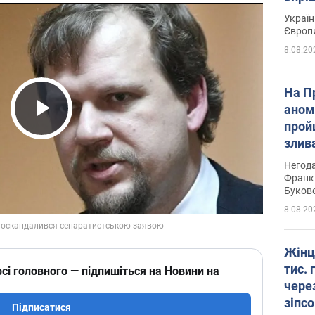
Україн
Європ
8.08.20
На П
аном
прой
Play Video
злив
пере
Негода
річки
Франк
Буков
8.08.20
Жінц
тис. 
сі головного — підпишіться на Новини на
чере
зіпс
Підписатися