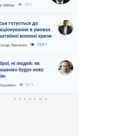
тіна?
7,0 т.
ор Швець
ськ готується до
кціонування в умовах
штабної воєнної кризи
12,9 т.
сандр Левченко
зброї, ні людей: як
ашенко будує нову
ію
9,7 т.
 Тишкевич