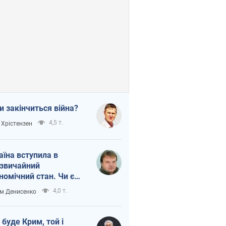
и закінчиться війна?
4,5 т.
 Хрістензен
аїна вступила в
звичайний
номічний стан. Чи є
тло вкінці тунелю?
4,0 т.
м Денисенко
 буде Крим, той і