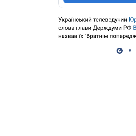
Український телеведучий
Юр
слова глави Держдуми РФ
В
назвав їх "братнім поперед
В