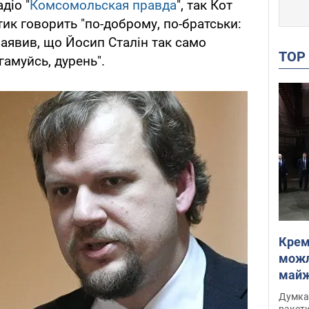
діо "
Комсомольская правда
", так Кот
ик говорить "по-доброму, по-братськи:
 заявив, що Йосип Сталін так само
TO
гамуйсь, дурень".
Крем
можл
майже
Інте
Думка,
ракети