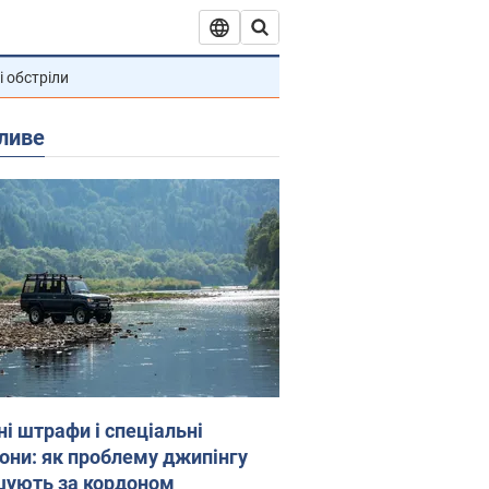
і обстріли
ливе
ні штрафи і спеціальні
гони: як проблему джипінгу
шують за кордоном