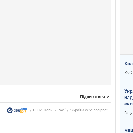
Кол
Юрій
Укр
Підписатися
над
еко
сві
OBOZ. Новини Росії
"Україна себе розірве":...
Вади
Чий