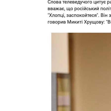
Слова телеведучого цитує ра
вважає, що російський політ
"Хлопці, заспокойтеся". Він
говорив Микиті Хрущову: "В