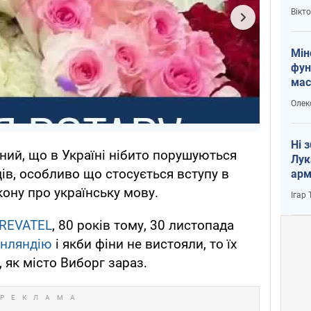
і Пу
Вікт
Мін
фун
мас
Олек
Ні 
ний, що в Україні нібито порушуються
Лук
рців, особливо що стосується вступу в
арм
кону про українську мову.
Ігар
REVATEL
, 80 років тому, 30 листопада
інляндію
і якби фіни не вистояли, то їх
, як місто Виборг зараз.