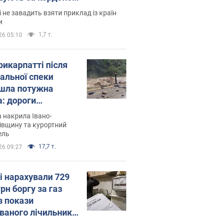
і не завадить взяти приклад із країн
и
1,7 т.
26 05:10
рикарпатті після
альної спеки
шла потужна
а: дороги
творились на
 накрила Івано-
. Відео
івщину та курортний
ель
17,7 т.
26 09:27
і нарахували 729
грн боргу за газ
з покази
ованого лічильника: