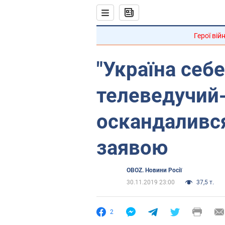
Герої вій
"Україна себе
телеведучий
оскандаливс
заявою
OBOZ. Новини Росії
30.11.2019 23:00
37,5 т.
2