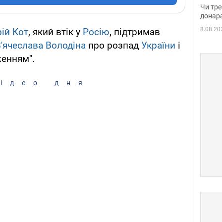
судд
Чи тре
неоч
донар
8.08.20
ій Кот
, який втік у
Росію
, підтримав
'ячеслава Володіна
про розпад
України
і
женням".
ідео дня