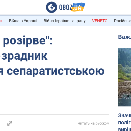
ни
Війна в Україні
Війна Ізраїлю та Ірану
VENETO
Російськ
Важ
 розірве":
-зрадник
я сепаратистською
Знач
полі
Читать на русском
вирі