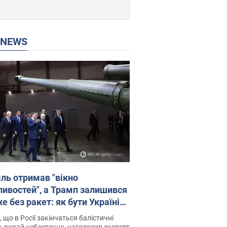
P NEWS
ль отримав "вікно
ивостей", а Трамп залишився
 без ракет: як бути Україні?
рв’ю з Мельником
 що в Росії закінчаться балістичні
, вкрай небезпечна, наголосив експерт