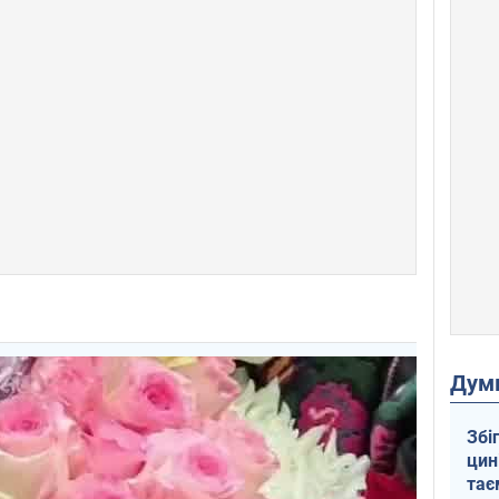
Дум
Збі
цин
тає