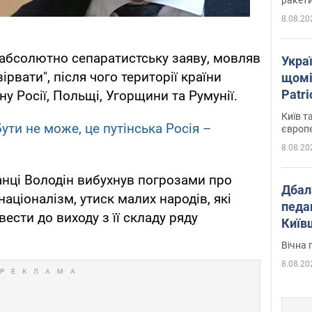
8.08.20
абсолютно сепаратистську заяву, мовляв
Укра
рвати", після чого території країни
щомі
Patr
ну Росії, Польщі, Угорщини та Румунії.
розк
Київ т
ути не може, це путінська Росія –
європ
8.08.20
анці Володін вибухнув погрозами про
Дбал
націоналізм, утиск малих народів, які
педа
вести до виходу з її складу ряду
Київ
київс
Вічна 
8.08.20