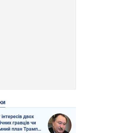
ки
г інтересів двох
ічних гравців чи
мний план Трампа