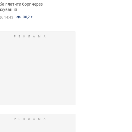
я ухвалив
ба платити борг через
ікуване рішення
ахування
30,2 т.
26 14:43