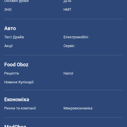
Онлайн уроки
ДПА
ЗНО
НМТ
Авто
Тест Драйв
Електромобілі
Акції
Сервіс
Food Oboz
Рецепти
Напої
Новини Кулінарії
Економіка
Ринки та компанії
Макроекономіка
MedOboz