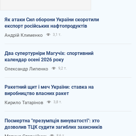
Як атаки Сил оборони України скоротили
експорт російських нафтопродуктів
Андрій Клименко
3,1 т.
Два супертурніри Магучіх: спортивний
календар осені 2026 року
Олександр Липенко
9,2 т.
Ракетний щит і меч України: ставка на
виробництво власних ракет
Кирило Татарінов
3,8 т.
Посмертна "презумпція винуватості": хто
дозволив ТЦК судити загиблих захисників
8,6 т.