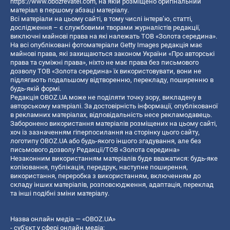
https://www.obozrevatel.com
, на якій розміщено оригінальний
матеріал в першому абзаці матеріалу.
Всі матеріали на цьому сайті, в тому числі інтерв’ю, статті,
дослідження – є службовими творами журналістів редакції,
виключні майнові права на які належать ТОВ «Золота середина».
На всі опубліковані фотоматеріали Getty Images редакція має
майнові права, які захищаються законом України «Про авторські
права та суміжні права», ніхто не має права без письмового
дозволу ТОВ «Золота середина» їх використовувати, вони не
підлягають подальшому відтворенню, перекладу, поширенню в
будь-якій формі.
Редакція OBOZ.UA може не поділяти точку зору, викладену в
авторському матеріалі. За достовірність інформації, опублікованої
в рекламних матеріалах, відповідальність несе рекламодавець.
Заборонено використання матеріалів розміщених на цьому сайті,
хоч із зазначенням гіперпосилання на сторінку цього сайту,
логотипу OBOZ.UA або будь-якого іншого згадування, але без
письмового дозволу Редакції/ТОВ «Золота середина»
Незаконним використанням матеріалів буде вважатися: будь-яке
копiювання, публiкацiя, передрук, наступне поширення,
використання, переробка з використанням, включенням до
складу інших матеріалів, розповсюдження, адаптація, переклад
та інші подібні зміни матеріалу.
Назва онлайн медіа — «OBOZ.UA»
- суб'єкт у сфері онлайн медіа;