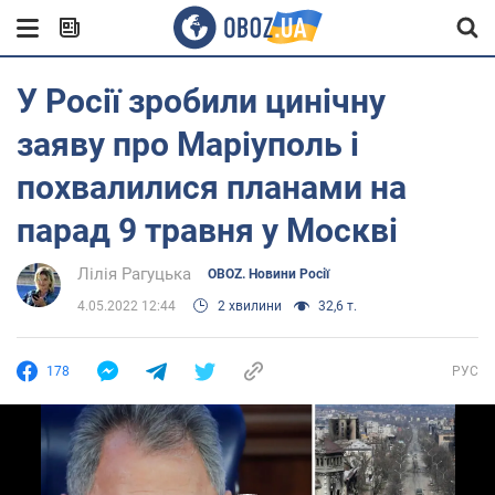
У Росії зробили цинічну
заяву про Маріуполь і
похвалилися планами на
парад 9 травня у Москві
Лілія Рагуцька
OBOZ. Новини Росії
4.05.2022 12:44
2 хвилини
32,6 т.
178
РУС