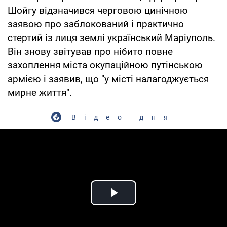
Шойгу відзначився черговою цинічною
заявою про заблокований і практично
стертий із лиця землі український Маріуполь.
Він знову звітував про нібито повне
захоплення міста окупаційною путінською
армією і заявив, що "у місті налагоджується
мирне життя".
Відео дня
Play Video