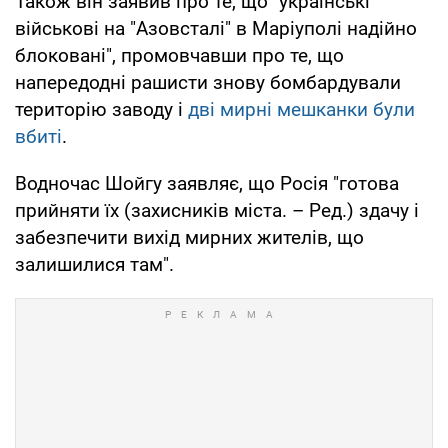
Також він заявив про те, що "українські
військові на "Азовсталі" в Маріуполі надійно
блоковані", промовчавши про те, що
напередодні рашисти знову бомбардували
територію заводу і
дві мирні мешканки були
вбиті
.
Водночас Шойгу заявляє, що Росія "готова
прийняти їх (захисників міста. – Ред.) здачу і
забезпечити вихід мирних жителів, що
залишилися там".