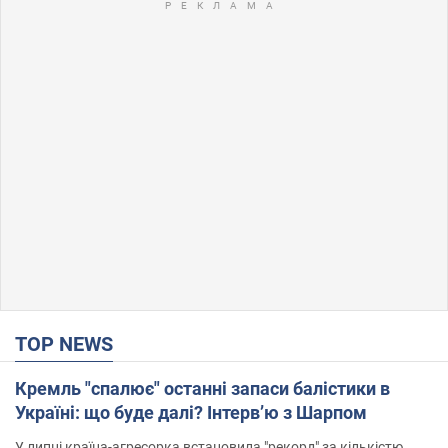
TOP NEWS
Кремль "спалює" останні запаси балістики в
Україні: що буде далі? Інтерв’ю з Шарпом
У липні країна-агресорка встановила "рекорд" за кількістю