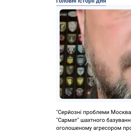
Головні історії дня
"Серйозні проблеми Москва
"Сармат" шахтного базуванн
оголошеному агресором проц