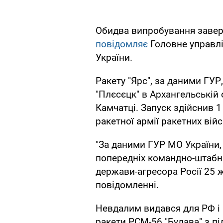
Обидва випробування завер
повідомляє
Головне управл
України.
Ракету "Ярс", за даними ГУР
"Плєсєцк" в Архангельській о
Камчатці. Запуск здійснив 
ракетної армії ракетних вій
"За даними ГУР МО України, р
попередніх командно-штабни
держави-агресора Росії 25 ж
повідомленні.
Невдалим видався для РФ і 
ракети РСМ-56 "Булава" з п