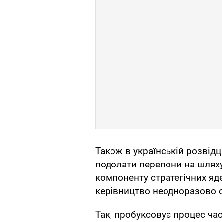
Також в українській розвідц
подолати перепони на шлях
компоненту стратегічних яде
керівництво неодноразово 
Так, пробуксовує процес час