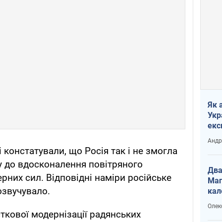
Як 
Укр
екс
наф
Андр
і констатували, що Росія так і не змогла
у до вдосконалення повітряного
Два
рних сил. Відповідні наміри російське
Маг
озвучувало.
кал
Олек
ткової модернізації радянських