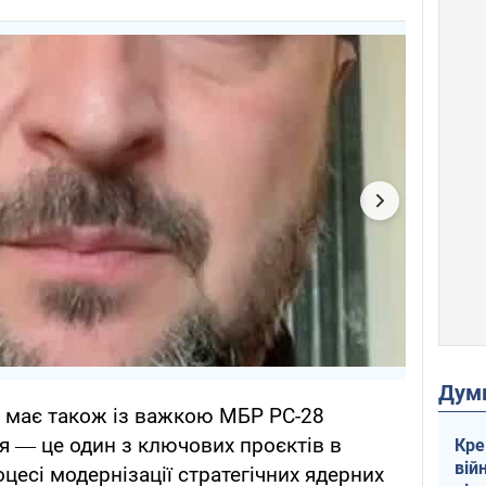
Дум
 має також із важкою МБР РС-28
я ― це один з ключових проєктів в
Кре
вій
есі модернізації стратегічних ядерних