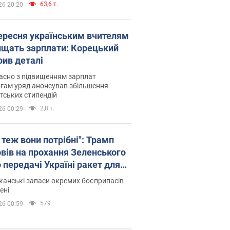
63,6 т.
26 20:20
вересня українським вчителям
ищать зарплати: Корецький
рив деталі
асно з підвищенням зарплат
гам уряд анонсував збільшення
тських стипендій
2,8 т.
26 00:29
 теж вони потрібні": Трамп
овів на прохання Зеленського
 передачі Україні ракет для
ot
анські запаси окремих боєприпасів
ені
579
26 00:59