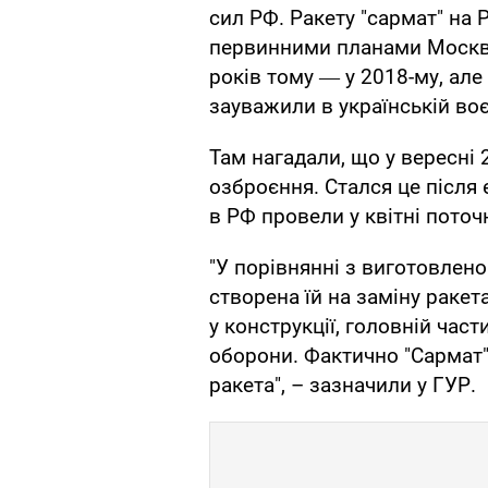
сил РФ. Ракету "сармат" на 
первинними планами Москви
років тому ― у 2018-му, але
зауважили в українській воє
Там нагадали, що у вересні 
озброєння. Стался це після
в РФ провели у квітні поточ
"У порівнянні з виготовлено
створена їй на заміну ракет
у конструкції, головній час
оборони. Фактично "Сармат"
ракета", – зазначили у ГУР.