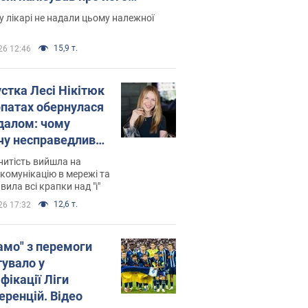
есивний" рак
 лікарі не надали цьому належної
15,9 т.
26 12:46
устка Лесі Нікітюк
рпатах обернулася
далом: чому
чу несправедливо
йтили
нитість вийшла на
комунікацію в мережі та
вила всі крапки над "і"
12,6 т.
26 17:32
амо" з перемоги
тувало у
фікації Ліги
еренцій. Відео