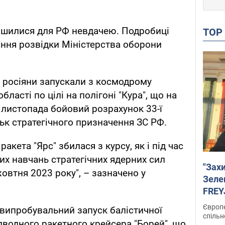
шилися для РФ невдачею. Подробиці
TO
іння розвідки Міністерства оборони
, росіяни запускали з космодрому
бласті по цілі на полігоні "Кура", що на
1 листопада бойовий розрахунок 33-ї
ськ стратегічного призначення ЗС РФ.
акета "Ярс" збилася з курсу, як і під час
х навчань стратегічних ядерних сил
"Зах
овтня 2023 року", – зазначено у
Зеле
FREYJ
підтр
Європе
випробувальний запуск балістичної
спільн
ідводного ракетного крейсера "Борей", що