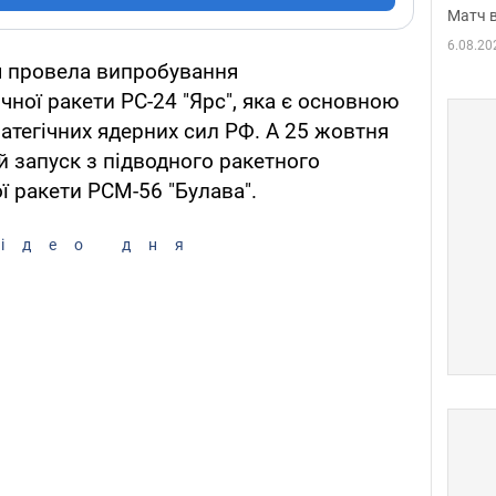
Матч в
6.08.20
я провела випробування
чної ракети РС-24 "Ярс", яка є основною
атегічних ядерних сил РФ. А 25 жовтня
 запуск з підводного ракетного
ї ракети РСМ-56 "Булава".
ідео дня