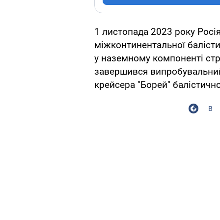
1 листопада 2023 року Росі
міжконтинентальної балісти
у наземному компоненті стр
завершився випробувальний
крейсера "Борей" балістично
В