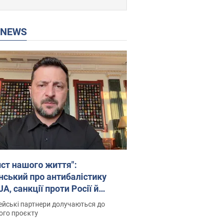
P NEWS
ист нашого життя":
нський про антибалістику
A, санкції проти Росії й
имку аграріїв. Відео
йські партнери долучаються до
ого проєкту