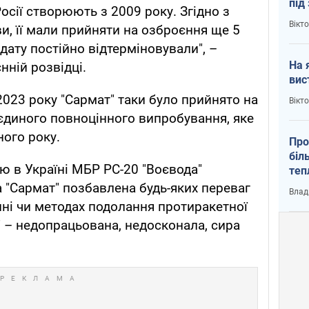
під
Росії створюють з 2009 року. Згідно з
кри
Вікт
, її мали прийняти на озброєння ще 5
 дату постійно відтерміновували", –
На 
нній розвідці.
вис
2023 року "Сармат" таки було прийнято на
Вікт
 єдиного повноцінного випробування, яке
ного року.
Про
біл
ю в Україні МБР РС-20 "Воєвода"
теп
від
а "Сармат" позбавлена будь-яких переваг
Влад
у К
тині чи методах подолання протиракетної
 – недопрацьована, недосконала, сира