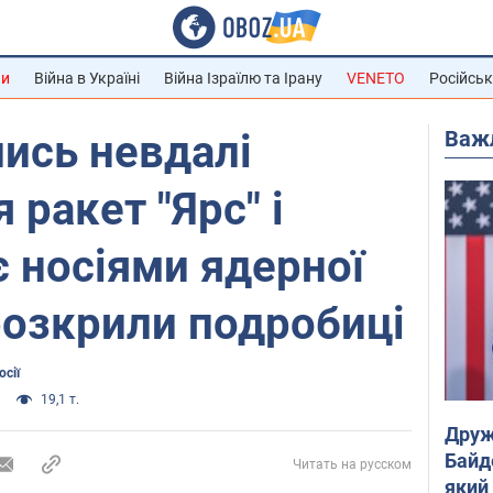
ни
Війна в Україні
Війна Ізраїлю та Ірану
VENETO
Російськ
Важ
лись невдалі
 ракет "Ярс" і
 є носіями ядерної
 розкрили подробиці
сії
19,1 т.
Друж
Байд
Читать на русском
який