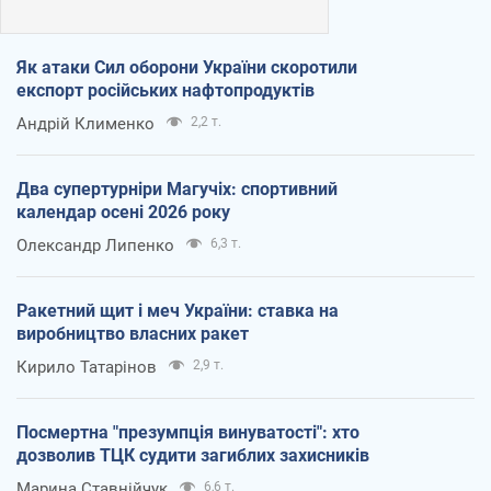
Як атаки Сил оборони України скоротили
експорт російських нафтопродуктів
Андрій Клименко
2,2 т.
Два супертурніри Магучіх: спортивний
календар осені 2026 року
Олександр Липенко
6,3 т.
Ракетний щит і меч України: ставка на
виробництво власних ракет
Кирило Татарінов
2,9 т.
Посмертна "презумпція винуватості": хто
дозволив ТЦК судити загиблих захисників
Марина Ставнійчук
6,6 т.