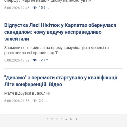
Спершу лікарі не надали цьому належної уваги
15,9 т.
6.08.2026 12:46
Відпустка Лесі Нікітюк у Карпатах обернулася
скандалом: чому ведучу несправедливо
захейтили
Знаменитість вийшла на пряму комунікацію в мережі та
розставила всі крапки над "і"
12,7 т.
6.08.2026 17:32
"Динамо" з перемоги стартувало у кваліфікації
Ліги конференцій. Відео
Матч відбувся в Любліні
2,0 т.
6.08.2026 21:56