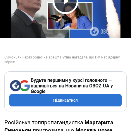
Play Video
Будьте першими у курсі головного —
підпишіться на Новини на OBOZ.UA у
Google
Підписатися
Російська топпропагандистка
Маргарита
Симоньян
пригрозила, що
Москва може