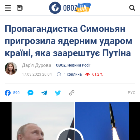
Пропагандистка Симоньян
пригрозила ядерним ударом
країні, яка заарештує Путіна
Дар'я Дурова
OBOZ. Новини Росії
17.03.2023 20:04
1 хвилина
61,2 т.
590
РУС