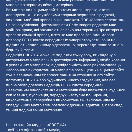
матеріал в першому абзаці матеріалу.
Всі матеріали на цьому сайті, в тому числі інтерв’ю, статті,
дослідження – є службовими творами журналістів редакції,
виключні майнові права на які належать ТОВ «Золота середина».
На всі опубліковані фотоматеріали Getty Images редакція має
майнові права, які захищаються законом України «Про авторські
права та суміжні права», ніхто не має права без письмового
дозволу ТОВ «Золота середина» їх використовувати, вони не
підлягають подальшому відтворенню, перекладу, поширенню в
будь-якій формі.
Редакція OBOZ.UA може не поділяти точку зору, викладену в
авторському матеріалі. За достовірність інформації, опублікованої
в рекламних матеріалах, відповідальність несе рекламодавець.
Заборонено використання матеріалів розміщених на цьому сайті,
хоч із зазначенням гіперпосилання на сторінку цього сайту,
логотипу OBOZ.UA або будь-якого іншого згадування, але без
письмового дозволу Редакції/ТОВ «Золота середина»
Незаконним використанням матеріалів буде вважатися: будь-яке
копiювання, публiкацiя, передрук, наступне поширення,
використання, переробка з використанням, включенням до
складу інших матеріалів, розповсюдження, адаптація, переклад
та інші подібні зміни матеріалу.
Назва онлайн медіа — «OBOZ.UA»
- суб'єкт у сфері онлайн медіа;