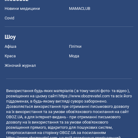
Новини медицини
MAMACLUB
Covid
Шоу
Афіша
Плітки
Краса
Мода
Жіночий журнал
Використання будь-яких матеріалів ( в тому числі фото- та відео-),
розміщених на цьому сайті
https://www.obozrevatel.com
та всіх його
піддоменах, в будь-якому вигляді суворо заборонено.
Дозволяється використання при отриманні письмового дозволу
на їх використання та за умови обов'язкового посилання на сайт
OBOZ.UA, а для інтернет-видань - при отриманні письмового
дозволу на їх використання та за умови обов'язкового
розміщення прямого, відкритого для пошукових систем,
гіперпосилання на сторінку OBOZ.UA за посиланням
https://www.obozrevatel.com
, на якій розміщено оригінальний