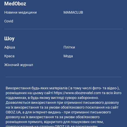
MedOboz
Новини медицини
MAMACLUB
Covid
Шоу
Афіша
Плітки
Краса
Мода
Жіночий журнал
Використання будь-яких матеріалів ( в тому числі фото- та відео-),
розміщених на цьому сайті
https://www.obozrevatel.com
та всіх його
піддоменах, в будь-якому вигляді суворо заборонено.
Дозволяється використання при отриманні письмового дозволу
на їх використання та за умови обов'язкового посилання на сайт
OBOZ.UA, а для інтернет-видань - при отриманні письмового
дозволу на їх використання та за умови обов'язкового
розміщення прямого, відкритого для пошукових систем,
гіперпосилання на сторінку OBOZ.UA за посиланням