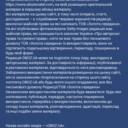
https://www.obozrevatel.com
, на якій розміщено оригінальний
матеріал в першому абзаці матеріалу.
Всі матеріали на цьому сайті, в тому числі інтерв’ю, статті,
дослідження – є службовими творами журналістів редакції,
виключні майнові права на які належать ТОВ «Золота середина».
На всі опубліковані фотоматеріали Getty Images редакція має
майнові права, які захищаються законом України «Про авторські
права та суміжні права», ніхто не має права без письмового
дозволу ТОВ «Золота середина» їх використовувати, вони не
підлягають подальшому відтворенню, перекладу, поширенню в
будь-якій формі.
Редакція OBOZ.UA може не поділяти точку зору, викладену в
авторському матеріалі. За достовірність інформації, опублікованої
в рекламних матеріалах, відповідальність несе рекламодавець.
Заборонено використання матеріалів розміщених на цьому сайті,
хоч із зазначенням гіперпосилання на сторінку цього сайту,
логотипу OBOZ.UA або будь-якого іншого згадування, але без
письмового дозволу Редакції/ТОВ «Золота середина»
Незаконним використанням матеріалів буде вважатися: будь-яке
копiювання, публiкацiя, передрук, наступне поширення,
використання, переробка з використанням, включенням до
складу інших матеріалів, розповсюдження, адаптація, переклад
та інші подібні зміни матеріалу.
Назва онлайн медіа — «OBOZ.UA»