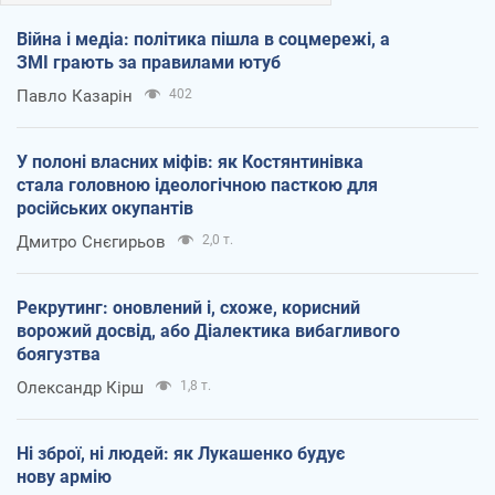
Війна і медіа: політика пішла в соцмережі, а
ЗМІ грають за правилами ютуб
Павло Казарін
402
У полоні власних міфів: як Костянтинівка
стала головною ідеологічною пасткою для
російських окупантів
Дмитро Снєгирьов
2,0 т.
Рекрутинг: оновлений і, схоже, корисний
ворожий досвід, або Діалектика вибагливого
боягузтва
Олександр Кірш
1,8 т.
Ні зброї, ні людей: як Лукашенко будує
нову армію