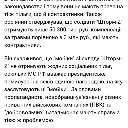
законодавства і тому вони не мають права на
ті ж пільги, що й контрактники. Також
росіянин стверджував, що солдати "Шторм-Z"
отримують лише 50-300 тис. руб. компенсації
за травми порівняно з 3 млн руб., які мають
контрактники.
Він скаржився, що "мобіки" зі складу "Шторм-
Z" не отримують жодних соціальних пільг,
оскільки МО РФ вважає президентське
помилування зеків єдиною нагородою, на яку
заслуговують ці "мобіки". За словами
пропагандиста, новобранці-ув’язнені у різних
приватних військових компаніях (ПВК) та
"добровольчих" батальйонах мають справу з
тією ж проблемою.