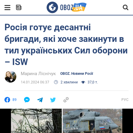
Росія готує десантні
бригади, які хоче закинути в
тил українських Сил оборони
– ISW
Марина Ліснічук
OBOZ. Новини Росії
14.01.2024 06:37
2 хвилини
37,0 т.
89
РУС