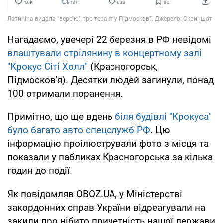
Нагадаємо, увечері 22 березня в РФ невідомі
влаштували стрілянину в концертному залі
"Крокус Сіті Холл"
(Красногорськ,
Підмосков'я). Десятки людей загинули, понад
100 отримали поранення.
Примітно, що ще вдень
біля будівлі "Крокуса"
було багато авто спецслужб РФ
. Цю
інформацію проілюстрували фото з місця та
показали у пабликах Красногорська за кілька
годин до події.
Як повідомляв OBOZ.UA, у Міністерстві
закордонних справ України відреагували на
закиди про нібито причетність нашої держави