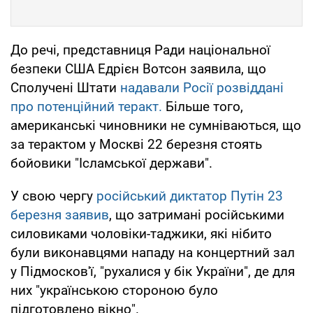
До речі, представниця Ради національної
безпеки США Едрієн Вотсон заявила, що
Сполучені Штати
надавали Росії розвіддані
про потенційний теракт.
Більше того,
американські чиновники не сумніваються, що
за терактом у Москві 22 березня стоять
бойовики "Ісламської держави".
У свою чергу
російський диктатор Путін 23
березня заявив
, що затримані російськими
силовиками чоловіки-таджики, які нібито
були виконавцями нападу на концертний зал
у Підмосков'ї, "рухалися у бік України", де для
них "українською стороною було
підготовлено вікно".