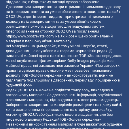
піддоменах, в будь-якому вигляді суворо заборонено.
Дозволяється використання при отриманні письмового дозволу
на їх використання та за умови обов'язкового посилання на сайт
OBOZ.UA, а для інтернет-видань - при отриманні письмового
дозволу на їх використання та за умови обов'язкового
розміщення прямого, відкритого для пошукових систем,
гіперпосилання на сторінку OBOZ.UA за посиланням
https://www.obozrevatel.com
, на якій розміщено оригінальний
матеріал в першому абзаці матеріалу.
Всі матеріали на цьому сайті, в тому числі інтерв’ю, статті,
дослідження – є службовими творами журналістів редакції,
виключні майнові права на які належать ТОВ «Золота середина».
На всі опубліковані фотоматеріали Getty Images редакція має
майнові права, які захищаються законом України «Про авторські
права та суміжні права», ніхто не має права без письмового
дозволу ТОВ «Золота середина» їх використовувати, вони не
підлягають подальшому відтворенню, перекладу, поширенню в
будь-якій формі.
Редакція OBOZ.UA може не поділяти точку зору, викладену в
авторському матеріалі. За достовірність інформації, опублікованої
в рекламних матеріалах, відповідальність несе рекламодавець.
Заборонено використання матеріалів розміщених на цьому сайті,
хоч із зазначенням гіперпосилання на сторінку цього сайту,
логотипу OBOZ.UA або будь-якого іншого згадування, але без
письмового дозволу Редакції/ТОВ «Золота середина»
Незаконним використанням матеріалів буде вважатися: будь-яке