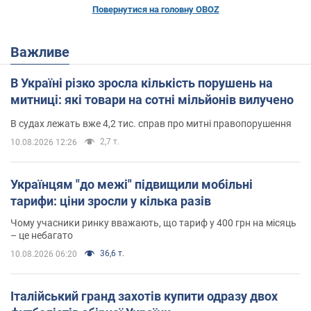
Повернутися на головну OBOZ
Важливе
В Україні різко зросла кількість порушень на
митниці: які товари на сотні мільйонів вилучено
В судах лежать вже 4,2 тис. справ про митні правопорушення
2,7 т.
10.08.2026 12:26
Українцям "до межі" підвищили мобільні
тарифи: ціни зросли у кілька разів
Чому учасники ринку вважають, що тариф у 400 грн на місяць
– це небагато
36,6 т.
10.08.2026 06:20
Італійський гранд захотів купити одразу двох