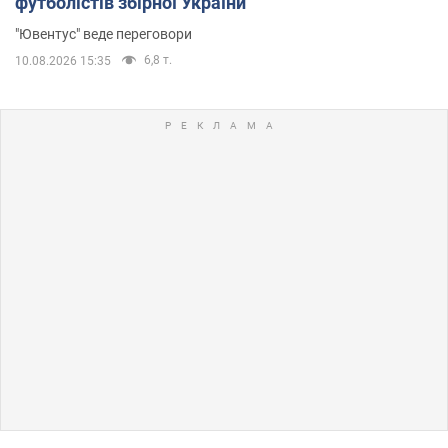
футболістів збірної України
"Ювентус" веде переговори
6,8 т.
10.08.2026 15:35