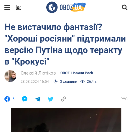
Не вистачило фантазії?
"Хороші росіяни" підтримали
версію Путіна щодо теракту
в "Крокусі"
Олексій Лютіков
OBOZ. Новини Росії
23.03.2024 16:54
3 хвилини
26,4 т.
5
РУС