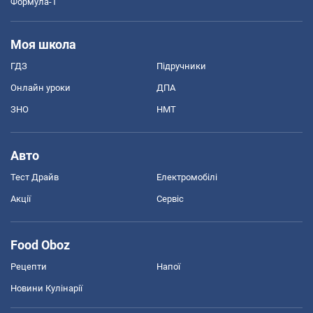
Формула-1
Моя школа
ГДЗ
Підручники
Онлайн уроки
ДПА
ЗНО
НМТ
Авто
Тест Драйв
Електромобілі
Акції
Сервіс
Food Oboz
Рецепти
Напої
Новини Кулінарії