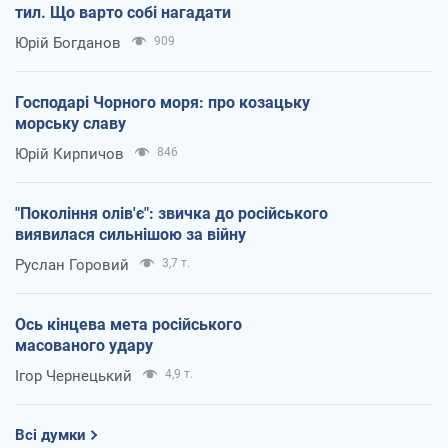
тил. Що варто собі нагадати
Юрій Богданов
909
Господарі Чорного моря: про козацьку
морську славу
Юрій Кирпичов
846
"Покоління олів'є": звичка до російського
виявилася сильнішою за війну
Руслан Горовий
3,7 т.
Ось кінцева мета російського
масованого удару
Ігор Чернецький
4,9 т.
Всі думки