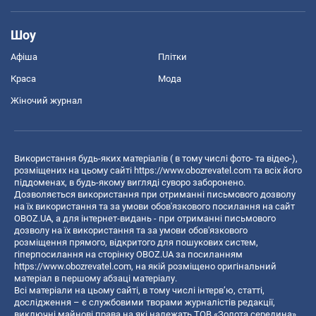
Шоу
Афіша
Плітки
Краса
Мода
Жіночий журнал
Використання будь-яких матеріалів ( в тому числі фото- та відео-),
розміщених на цьому сайті
https://www.obozrevatel.com
та всіх його
піддоменах, в будь-якому вигляді суворо заборонено.
Дозволяється використання при отриманні письмового дозволу
на їх використання та за умови обов'язкового посилання на сайт
OBOZ.UA, а для інтернет-видань - при отриманні письмового
дозволу на їх використання та за умови обов'язкового
розміщення прямого, відкритого для пошукових систем,
гіперпосилання на сторінку OBOZ.UA за посиланням
https://www.obozrevatel.com
, на якій розміщено оригінальний
матеріал в першому абзаці матеріалу.
Всі матеріали на цьому сайті, в тому числі інтерв’ю, статті,
дослідження – є службовими творами журналістів редакції,
виключні майнові права на які належать ТОВ «Золота середина».