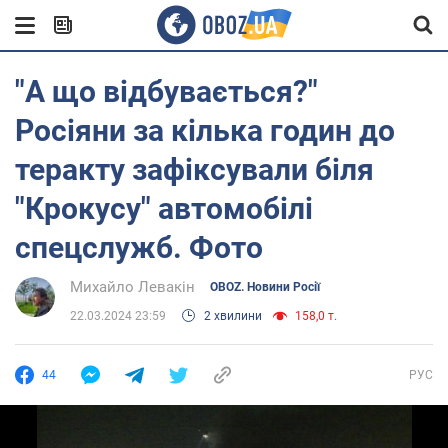
"А що відбувається?"
Росіяни за кілька годин до
теракту зафіксували біля
"Крокусу" автомобілі
спецслужб. Фото
Михайло Левакін
OBOZ. Новини Росії
22.03.2024 23:59
2 хвилини
158,0 т.
44
РУС