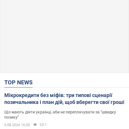
TOP NEWS
Мікрокредити без міфів: три типові сценарії
позичальника і план дій, щоб вберегти свої гроші
Що мають діяти українці, аби не переплачувати за "швидку
позику"
3,0 т.
6.08.2026 16:00