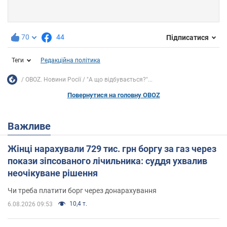
70
44
Підписатися
Теги
Редакційна політика
OBOZ. Новини Росії
"А що відбувається?"...
Повернутися на головну OBOZ
Важливе
Жінці нарахували 729 тис. грн боргу за газ через
покази зіпсованого лічильника: суддя ухвалив
неочікуване рішення
Чи треба платити борг через донарахування
10,4 т.
6.08.2026 09:53