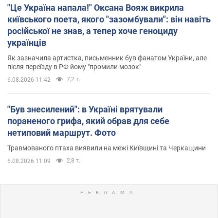
"Це Україна напала!" Оксана Вояж викрила
київського поета, якого "зазомбували": він навіть
російської не знав, а тепер хоче геноциду
українців
Як зазначила артистка, письменник був фанатом України, але
після переїзду в РФ йому "промили мозок"
7,2 т.
6.08.2026 11:42
"Був знесилений": в Україні врятували
пораненого грифа, який обрав для себе
нетиповий маршрут. Фото
Травмованого птаха виявили на межі Київщині та Черкащини
2,8 т.
6.08.2026 11:09