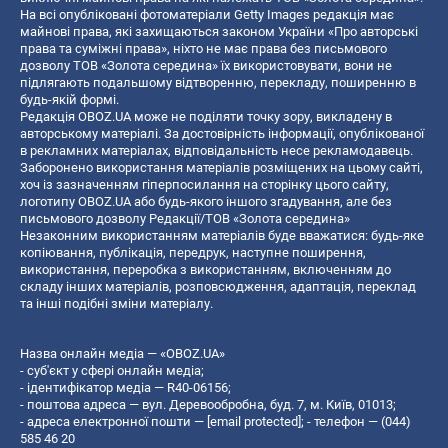
На всі опубліковані фотоматеріали Getty Images редакція має
майнові права, які захищаються законом України «Про авторські
права та суміжні права», ніхто не має права без письмового
дозволу ТОВ «Золота середина» їх використовувати, вони не
підлягають подальшому відтворенню, перекладу, поширенню в
будь-якій формі.
Редакція OBOZ.UA може не поділяти точку зору, викладену в
авторському матеріалі. За достовірність інформації, опублікованої
в рекламних матеріалах, відповідальність несе рекламодавець.
Заборонено використання матеріалів розміщених на цьому сайті,
хоч із зазначенням гіперпосилання на сторінку цього сайту,
логотипу OBOZ.UA або будь-якого іншого згадування, але без
письмового дозволу Редакції/ТОВ «Золота середина»
Незаконним використанням матеріалів буде вважатися: будь-яке
копiювання, публiкацiя, передрук, наступне поширення,
використання, переробка з використанням, включенням до
складу інших матеріалів, розповсюдження, адаптація, переклад
та інші подібні зміни матеріалу.
Назва онлайн медіа — «OBOZ.UA»
- суб'єкт у сфері онлайн медіа;
- ідентифікатор медіа — R40-06156;
- поштова адреса — вул. Деревообробна, буд. 7, м. Київ, 01013;
- адреса електронної пошти —
[email protected]
; - телефон — (044)
585 46 20