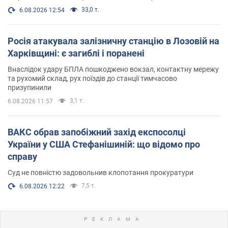
33,0 т.
6.08.2026 12:54
Росія атакувала залізничну станцію в Лозовій на
Харківщині: є загиблі і поранені
Внаслідок удару БПЛА пошкоджено вокзал, контактну мережу
та рухомий склад, рух поїздів до станції тимчасово
призупинили
3,1 т.
6.08.2026 11:57
ВАКС обрав запобіжний захід експосолці
України у США Стефанішиній: що відомо про
справу
Суд не повністю задовольнив клопотання прокуратури
7,5 т.
6.08.2026 12:22