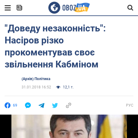
"Доведу незаконність":
Насіров різко
прокоментував своє
звільнення Кабміном
(Архів) Політика
31.01.2018 16:52
12,1 т.
69
РУС