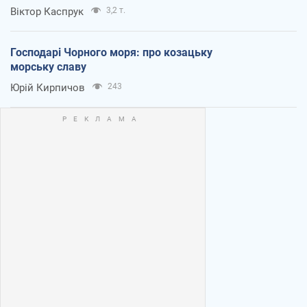
Віктор Каспрук
3,2 т.
Господарі Чорного моря: про козацьку
морську славу
Юрій Кирпичов
243