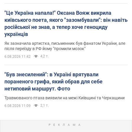
"Це Україна напала!" Оксана Вояж викрила
київського поета, якого "зазомбували": він навіть
російської не знав, а тепер хоче геноциду
українців
Як зазначила артистка, письменник був фанатом України, але
після переїзду в РФ йому "промили мозок"
4,2 т.
6.08.2026 11:42
"Був знесилений": в Україні врятували
пораненого грифа, який обрав для себе
нетиповий маршрут. Фото
Травмованого птаха виявили на межі Київщині та Черкащини
2,1 т.
6.08.2026 11:09