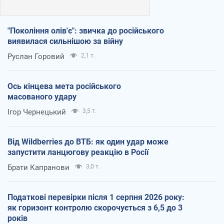
"Покоління олів'є": звичка до російського
виявилася сильнішою за війну
Руслан Горовий
2,1 т.
Ось кінцева мета російського
масованого удару
Ігор Чернецький
3,5 т.
Від Wildberries до ВТБ: як один удар може
запустити ланцюгову реакцію в Росії
Брати Капранови
3,0 т.
Податкові перевірки після 1 серпня 2026 року:
як горизонт контролю скорочується з 6,5 до 3
років