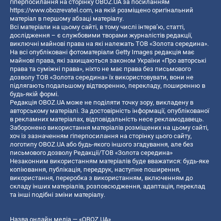
гіперпосилання на сторінку OBOZ.UA за посиланням
https://www.obozrevatel.com
, на якій розміщено оригінальний
матеріал в першому абзаці матеріалу.
Всі матеріали на цьому сайті, в тому числі інтерв’ю, статті,
дослідження – є службовими творами журналістів редакції,
виключні майнові права на які належать ТОВ «Золота середина».
На всі опубліковані фотоматеріали Getty Images редакція має
майнові права, які захищаються законом України «Про авторські
права та суміжні права», ніхто не має права без письмового
дозволу ТОВ «Золота середина» їх використовувати, вони не
підлягають подальшому відтворенню, перекладу, поширенню в
будь-якій формі.
Редакція OBOZ.UA може не поділяти точку зору, викладену в
авторському матеріалі. За достовірність інформації, опублікованої
в рекламних матеріалах, відповідальність несе рекламодавець.
Заборонено використання матеріалів розміщених на цьому сайті,
хоч із зазначенням гіперпосилання на сторінку цього сайту,
логотипу OBOZ.UA або будь-якого іншого згадування, але без
письмового дозволу Редакції/ТОВ «Золота середина»
Незаконним використанням матеріалів буде вважатися: будь-яке
копiювання, публiкацiя, передрук, наступне поширення,
використання, переробка з використанням, включенням до
складу інших матеріалів, розповсюдження, адаптація, переклад
та інші подібні зміни матеріалу.
Назва онлайн медіа — «OBOZ.UA»