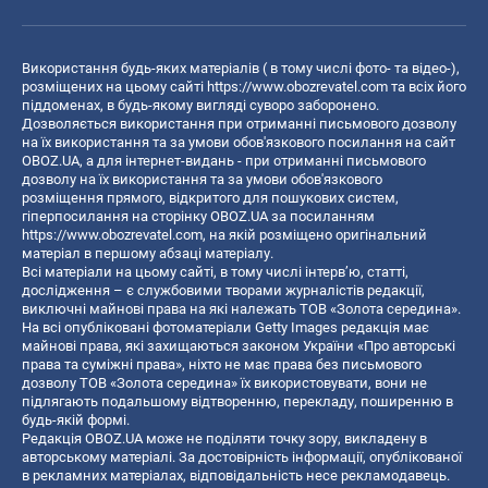
Використання будь-яких матеріалів ( в тому числі фото- та відео-),
розміщених на цьому сайті
https://www.obozrevatel.com
та всіх його
піддоменах, в будь-якому вигляді суворо заборонено.
Дозволяється використання при отриманні письмового дозволу
на їх використання та за умови обов'язкового посилання на сайт
OBOZ.UA, а для інтернет-видань - при отриманні письмового
дозволу на їх використання та за умови обов'язкового
розміщення прямого, відкритого для пошукових систем,
гіперпосилання на сторінку OBOZ.UA за посиланням
https://www.obozrevatel.com
, на якій розміщено оригінальний
матеріал в першому абзаці матеріалу.
Всі матеріали на цьому сайті, в тому числі інтерв’ю, статті,
дослідження – є службовими творами журналістів редакції,
виключні майнові права на які належать ТОВ «Золота середина».
На всі опубліковані фотоматеріали Getty Images редакція має
майнові права, які захищаються законом України «Про авторські
права та суміжні права», ніхто не має права без письмового
дозволу ТОВ «Золота середина» їх використовувати, вони не
підлягають подальшому відтворенню, перекладу, поширенню в
будь-якій формі.
Редакція OBOZ.UA може не поділяти точку зору, викладену в
авторському матеріалі. За достовірність інформації, опублікованої
в рекламних матеріалах, відповідальність несе рекламодавець.