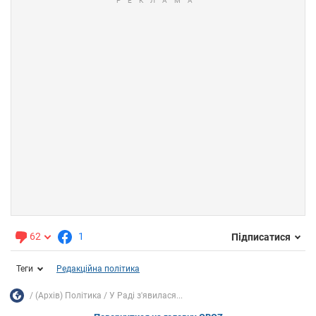
62
1
Підписатися
Теги
Редакційна політика
(Архів) Політика
У Раді з'явилася...