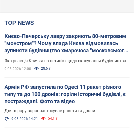
TOP NEWS
Києво-Печерську лавру закриють 80-метровим
"монстром"? Чому влада Києва відмовилась
зупиняти будівництво хмарочоса "московського
вірянина"
Яка реакція Кличка на петицію щодо скасування будівництва
28,6 т.
9.08.2026 12:00
Армія РФ запустила по Одесі 11 ракет різного
типу та до 100 дронів: горіли історичні будівлі, є
постраждалі. Фото та відео
Для терору ворог застосував ракети та дрони
54,1 т.
9.08.2026 14:21