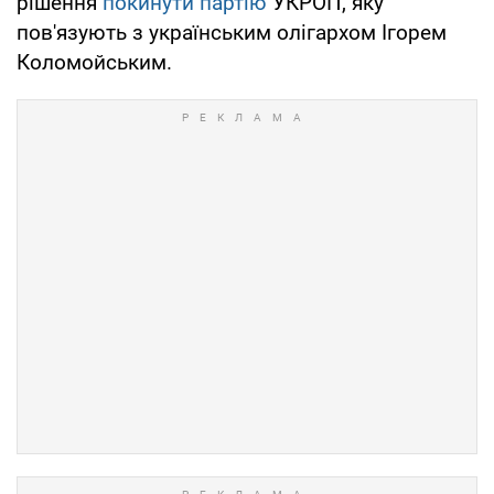
рішення
покинути партію
УКРОП, яку
пов'язують з українським олігархом Ігорем
Коломойським.