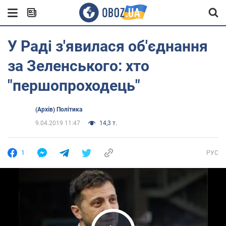
У Раді з'явилася об'єднання
за Зеленського: хто
"першопроходець"
(Архів) Політика
9.04.2019 11:47
14,3 т.
1
РУС