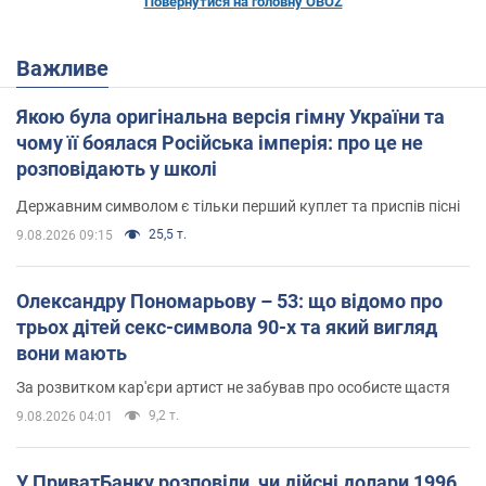
Повернутися на головну OBOZ
Важливе
Якою була оригінальна версія гімну України та
чому її боялася Російська імперія: про це не
розповідають у школі
Державним символом є тільки перший куплет та приспів пісні
25,5 т.
9.08.2026 09:15
Олександру Пономарьову – 53: що відомо про
трьох дітей секс-символа 90-х та який вигляд
вони мають
За розвитком кар'єри артист не забував про особисте щастя
9,2 т.
9.08.2026 04:01
У ПриватБанку розповіли, чи дійсні долари 1996