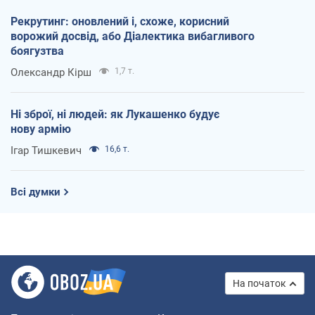
Рекрутинг: оновлений і, схоже, корисний
ворожий досвід, або Діалектика вибагливого
боягузтва
Олександр Кірш
1,7 т.
Ні зброї, ні людей: як Лукашенко будує
нову армію
Ігар Тишкевич
16,6 т.
Всі думки
На початок