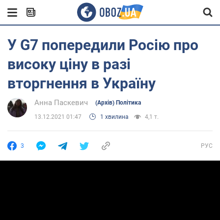
У G7 попередили Росію про
високу ціну в разі
вторгнення в Україну
Анна Паскевич
(Архів) Політика
13.12.2021 01:47
1 хвилина
4,1 т.
3
РУС