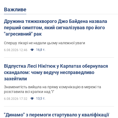
Важливе
Дружина тяжкохворого Джо Байдена назвала
перший симптом, який сигналізував про його
"агресивний" рак
Спершу лікарі не надали цьому належної уваги
16,8 т.
6.08.2026 12:46
Відпустка Лесі Нікітюк у Карпатах обернулася
скандалом: чому ведучу несправедливо
захейтили
Знаменитість вийшла на пряму комунікацію в мережі та
розставила всі крапки над "і"
13,5 т.
6.08.2026 17:32
"Динамо" з перемоги стартувало у кваліфікації