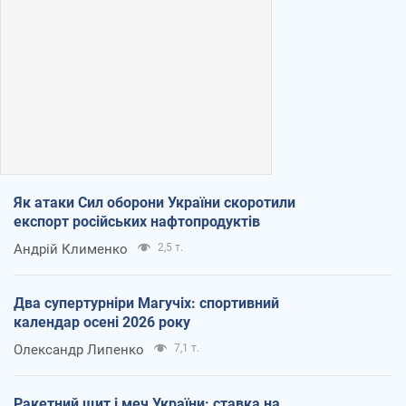
Як атаки Сил оборони України скоротили
експорт російських нафтопродуктів
Андрій Клименко
2,5 т.
Два супертурніри Магучіх: спортивний
календар осені 2026 року
Олександр Липенко
7,1 т.
Ракетний щит і меч України: ставка на