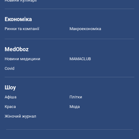
Новини Кулінарії
Економіка
Ринки та компанії
Макроекономіка
MedOboz
Новини медицини
MAMACLUB
Covid
Шоу
Афіша
Плітки
Краса
Мода
Жіночий журнал