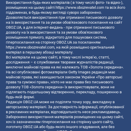
Використання будь-яких матеріалів ( в тому числі фото- та відео-),
розміщених на цьому сайті
https://www.obozrevatel.com
та всіх його
піддоменах, в будь-якому вигляді суворо заборонено.
Дозволяється використання при отриманні письмового дозволу
на їх використання та за умови обов'язкового посилання на сайт
OBOZ.UA, а для інтернет-видань - при отриманні письмового
дозволу на їх використання та за умови обов'язкового
розміщення прямого, відкритого для пошукових систем,
гіперпосилання на сторінку OBOZ.UA за посиланням
https://www.obozrevatel.com
, на якій розміщено оригінальний
матеріал в першому абзаці матеріалу.
Всі матеріали на цьому сайті, в тому числі інтерв’ю, статті,
дослідження – є службовими творами журналістів редакції,
виключні майнові права на які належать ТОВ «Золота середина».
На всі опубліковані фотоматеріали Getty Images редакція має
майнові права, які захищаються законом України «Про авторські
права та суміжні права», ніхто не має права без письмового
дозволу ТОВ «Золота середина» їх використовувати, вони не
підлягають подальшому відтворенню, перекладу, поширенню в
будь-якій формі.
Редакція OBOZ.UA може не поділяти точку зору, викладену в
авторському матеріалі. За достовірність інформації, опублікованої
в рекламних матеріалах, відповідальність несе рекламодавець.
Заборонено використання матеріалів розміщених на цьому сайті,
хоч із зазначенням гіперпосилання на сторінку цього сайту,
логотипу OBOZ.UA або будь-якого іншого згадування, але без