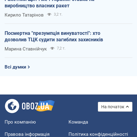
виробництво власних ракет
Кирило Татарінов
3,2 т.
Посмертна "презумпція винуватості": хто
дозволив ТЦК судити загиблих захисників
Марина Ставнійчук
7,2 т.
Всі думки
На початок
Про компанію
Команда
Правова інформація
Політика конфіденційності