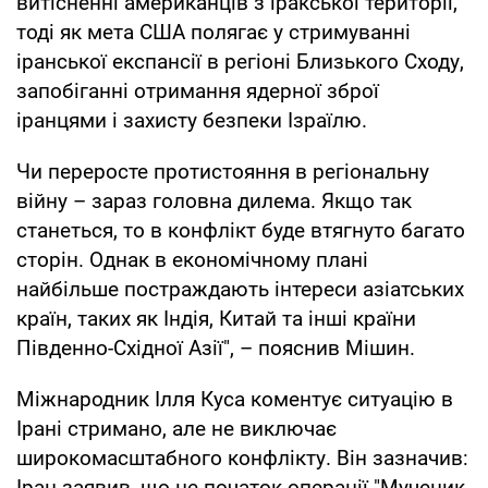
витісненні американців з іракської території,
тоді як мета США полягає у стримуванні
іранської експансії в регіоні Близького Сходу,
запобіганні отримання ядерної зброї
іранцями і захисту безпеки Ізраїлю.
Чи переросте протистояння в регіональну
війну – зараз головна дилема. Якщо так
станеться, то в конфлікт буде втягнуто багато
сторін. Однак в економічному плані
найбільше постраждають інтереси азіатських
країн, таких як Індія, Китай та інші країни
Південно-Східної Азії", – пояснив Мішин.
Міжнародник Ілля Куса коментує ситуацію в
Ірані стримано, але не виключає
широкомасштабного конфлікту. Він зазначив:
Іран заявив, що це початок операції "Мученик