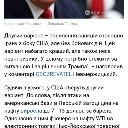
Другий варіант – посилення санкцій стосовно
Ірану з боку США, але без бойових дій. Цей
варіант набагато кращий, але також несе
певні ризики. У цілому потрібно стежити за
ситуацією і за рішенням Трампа", – наголосив
у коментарі
OBOZREVATEL
Невмержицький.
Судячи з усього, у США оберуть другий
варіант. До слова, після атаки на
американські бази в Перській затоці ціна на
нафту
виросла
до 71,13 долара за барель.
Одночасно з цим ф'ючерс на нафту WTI на
електронних торгах Нью-Йоркської товарної