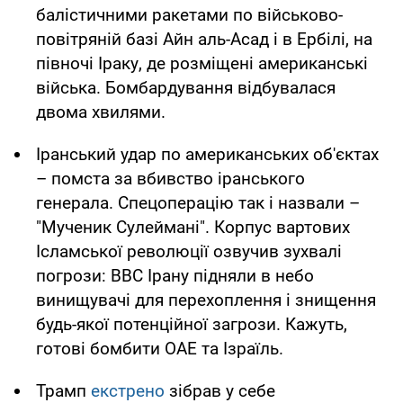
балістичними ракетами по військово-
повітряній базі Айн аль-Асад і в Ербілі, на
півночі Іраку, де розміщені американські
війська. Бомбардування відбувалася
двома хвилями.
Іранський удар по американських об'єктах
– помста за вбивство іранського
генерала. Спецоперацію так і назвали –
"Мученик Сулеймані". Корпус вартових
Ісламської революції озвучив зухвалі
погрози: ВВС Ірану підняли в небо
винищувачі для перехоплення і знищення
будь-якої потенційної загрози. Кажуть,
готові бомбити ОАЕ та Ізраїль.
Трамп
екстрено
зібрав у себе