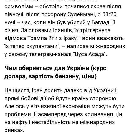
символізм – обстріли почалися якраз після
півночі, після похорону Сулеймані, о 01:20
ночі – час, коли він був убитий у Багдаді 3
січня. За словами іранців, їх тріггернула
відмова Трампа йти з Іраку, і вони вважають
їх тепер окупантами", – написав міжнародник
у своєму телеграм-каналі "Вуса Асада".
Чим обернеться для України (курс
долара, вартість бензину, ціни)
На щастя, Іран досить далеко від України і
прямі бойові дії обійдуть країну стороною.
Але ось у вітчизняної економіки можуть бути
проблеми. Насамперед через коливання цін
на нафту і нестабільність на міжнародних
ринках.