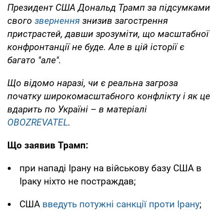
Президент США Дональд Трамп за підсумками
свого
звернення
знизив загострення
пристрастей, давши зрозуміти, що масштабної
конфронтанції не буде. Але в цій історії є
багато "але".
Що відомо наразі, чи є реальна загроза
початку широкомасштабного конфлікту і як це
вдарить по Україні
–
в матеріалі
OBOZREVATEL
.
Що заявив Трамп:
при нападі Ірану на військову базу США в
Іраку ніхто не постраждав;
США
введуть потужні санкції проти Ірану
;