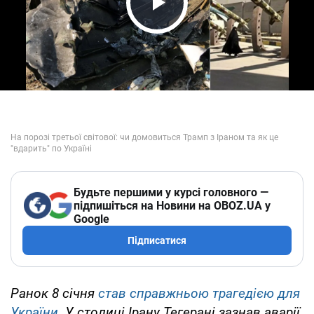
Play Video
Будьте першими у курсі головного —
підпишіться на Новини на OBOZ.UA у
Google
Підписатися
Ранок 8 січня
став справжньою трагедією для
України
. У столиці Ірану Тегерані зазнав аварії