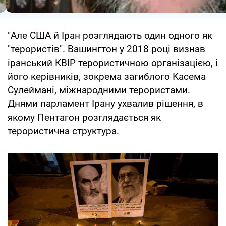
"Але США й Іран розглядають один одного як
"терористів". Вашингтон у 2018 році визнав
іранський КВІР терористичною організацією, і
його керівників, зокрема загиблого Касема
Сулеймані, міжнародними терористами.
Днями парламент Ірану ухвалив рішення, в
якому Пентагон розглядається як
терористична структура.