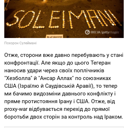
Отже, сторони вже давно перебувають у стані
конфронтації. Але якщо до цього Тегеран
наносив удари через своїх поплічників
"Хезболла" й "Ансар Аллах" по союзниках
США (Ізраїлю й Саудівській Аравії), то тепер
ми бачимо видозміни давнього конфлікту і
пряме протистояння Ірану і США. Отже, від
proxy-war відбувається перехід до прямої
боротьби двох сторін за контроль над Іраком.