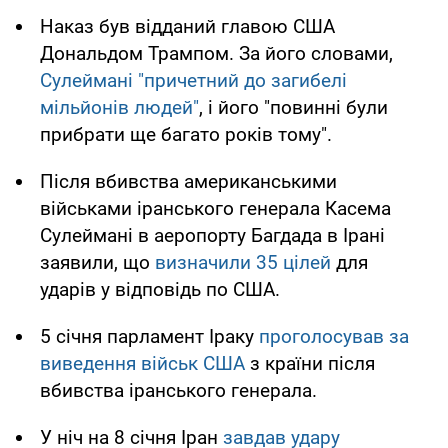
Наказ був відданий главою США
Дональдом Трампом. За його словами,
Сулеймані "причетний до загибелі
мільйонів людей"
, і його "повинні були
прибрати ще багато років тому".
Після вбивства американськими
військами іранського генерала Касема
Сулеймані в аеропорту Багдада в Ірані
заявили, що
визначили 35 цілей
для
ударів у відповідь по США.
5 січня парламент Іраку
проголосував за
виведення військ США
з країни після
вбивства іранського генерала.
У ніч на 8 січня Іран
завдав удару