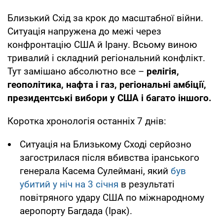
Близький Схід за крок до масштабної війни.
Ситуація напружена до межі через
конфронтацію США й Ірану. Всьому виною
тривалий і складний регіональний конфлікт.
Тут замішано абсолютно все –
релігія,
геополітика, нафта і газ, регіональні амбіції,
президентські вибори у США і багато іншого.
Коротка хронологія останніх 7 днів:
Ситуація на Близькому Сході серйозно
загострилася після вбивства іранського
генерала Касема Сулеймані, який
був
убитий у ніч на 3 січня
в результаті
повітряного удару США по міжнародному
аеропорту Багдада (Ірак).