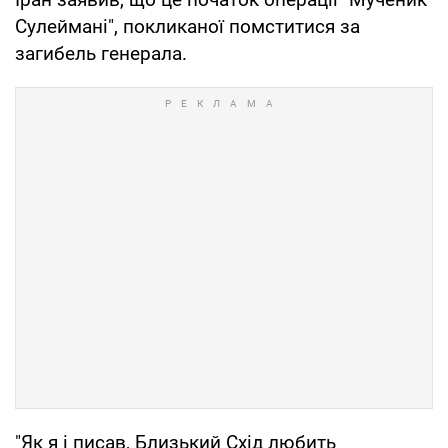
Сулеймані", покликаної помститися за
загибель генерала.
"Як я і писав, Близький Схід любить