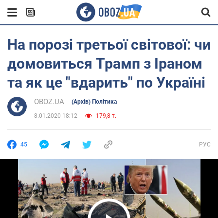
На порозі третьої світової: чи
домовиться Трамп з Іраном
та як це "вдарить" по Україні
OBOZ.UA
(Архів) Політика
8.01.2020 18:12
179,8 т.
45
РУС