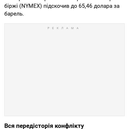
біржі (NYMEX) підскочив до 65,46 долара за
барель.
Вся передісторія конфлікту