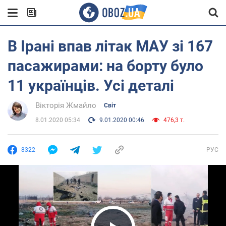
В Ірані впав літак МАУ зі 167
пасажирами: на борту було
11 українців. Усі деталі
Вікторія Жмайло
Світ
8.01.2020 05:34
9.01.2020 00:46
476,3 т.
8322
РУС