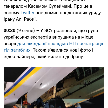
генералом Касемом Сулеймані. Про це в
своєму
Twitter
повідомив представник уряду
Ірану Алі Рабиї.
00:30
(9 січня) – У ЗСУ розповіли, що група
українських експертів вирушила на місце
аварії
для ліквідації наслідків НП і репатріації
тіл загиблих
. Також з'явилися нові фото і
відео лайнера, який вилетів до Ірану.