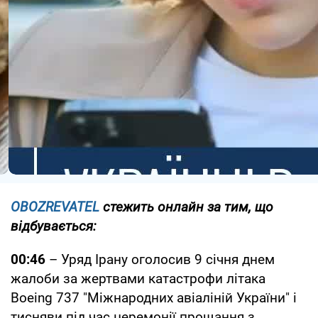
OBOZREVATEL
стежить онлайн за тим, що
відбувається:
00:46
– Уряд Ірану оголосив 9 січня днем
жалоби за жертвами катастрофи літака
Boeing 737 "Міжнародних авіаліній України" і
тисняви під час церемонії прощання з