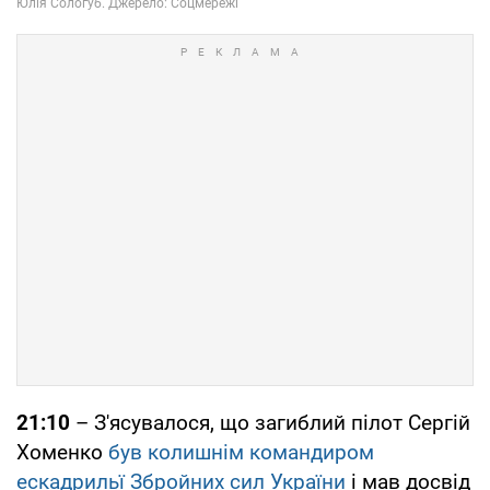
21:10
– З'ясувалося, що загиблий пілот Сергій
Хоменко
був колишнім командиром
ескадрильї Збройних сил України
і мав досвід