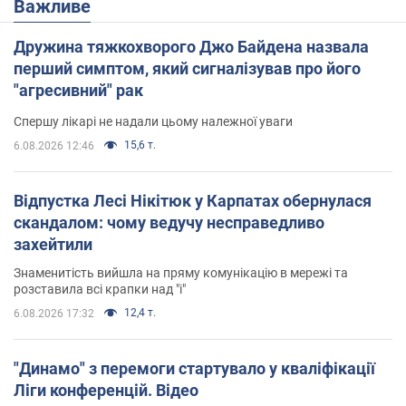
Важливе
Дружина тяжкохворого Джо Байдена назвала
перший симптом, який сигналізував про його
"агресивний" рак
Спершу лікарі не надали цьому належної уваги
15,6 т.
6.08.2026 12:46
Відпустка Лесі Нікітюк у Карпатах обернулася
скандалом: чому ведучу несправедливо
захейтили
Знаменитість вийшла на пряму комунікацію в мережі та
розставила всі крапки над "і"
12,4 т.
6.08.2026 17:32
"Динамо" з перемоги стартувало у кваліфікації
Ліги конференцій. Відео