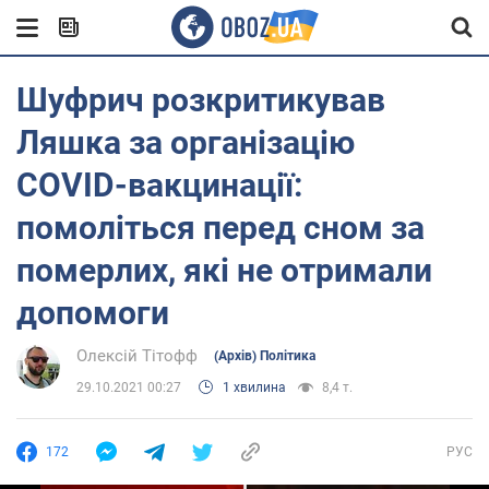
Шуфрич розкритикував
Ляшка за організацію
COVID-вакцинації:
помоліться перед сном за
померлих, які не отримали
допомоги
Олексій Тітофф
(Архів) Політика
29.10.2021 00:27
1 хвилина
8,4 т.
172
РУС