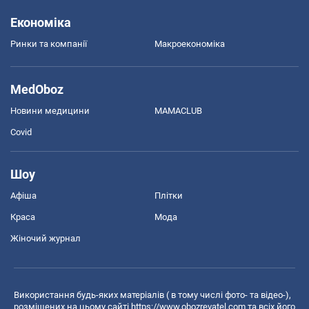
Економіка
Ринки та компанії
Макроекономіка
MedOboz
Новини медицини
MAMACLUB
Covid
Шоу
Афіша
Плітки
Краса
Мода
Жіночий журнал
Використання будь-яких матеріалів ( в тому числі фото- та відео-),
розміщених на цьому сайті
https://www.obozrevatel.com
та всіх його