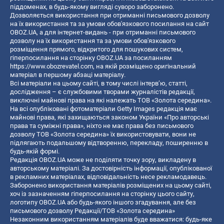
піддоменах, в будь-якому вигляді суворо заборонено.
Дозволяється використання при отриманні письмового дозволу
на їх використання та за умови обов'язкового посилання на сайт
OBOZ.UA, а для інтернет-видань - при отриманні письмового
дозволу на їх використання та за умови обов'язкового
розміщення прямого, відкритого для пошукових систем,
гіперпосилання на сторінку OBOZ.UA за посиланням
https://www.obozrevatel.com
, на якій розміщено оригінальний
матеріал в першому абзаці матеріалу.
Всі матеріали на цьому сайті, в тому числі інтерв’ю, статті,
дослідження – є службовими творами журналістів редакції,
виключні майнові права на які належать ТОВ «Золота середина».
На всі опубліковані фотоматеріали Getty Images редакція має
майнові права, які захищаються законом України «Про авторські
права та суміжні права», ніхто не має права без письмового
дозволу ТОВ «Золота середина» їх використовувати, вони не
підлягають подальшому відтворенню, перекладу, поширенню в
будь-якій формі.
Редакція OBOZ.UA може не поділяти точку зору, викладену в
авторському матеріалі. За достовірність інформації, опублікованої
в рекламних матеріалах, відповідальність несе рекламодавець.
Заборонено використання матеріалів розміщених на цьому сайті,
хоч із зазначенням гіперпосилання на сторінку цього сайту,
логотипу OBOZ.UA або будь-якого іншого згадування, але без
письмового дозволу Редакції/ТОВ «Золота середина»
Незаконним використанням матеріалів буде вважатися: будь-яке